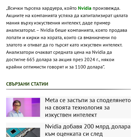
„Всички търсеха хардуера, който
Nvidia
произвежда.
Акциите на компанията успяха да капитализират цялата
мания върху изкуствения интелект, даде пример
анализаторът. – Nvidia беше компанията, която продава
лопати и кирки на хората, които са вманиачени по
златото и отиват да го търсят като изкуствен интелект.
Анализатори очакват средната цена на Nvidia да
достигне 665 долара за акция през 2024 г., някои
крайни оптимисти говорят и за 1100 долара“.
СВЪРЗАНИ СТАТИИ
Meta се застъпи за споделянето
на своята технология за
изкуствен интелект
Nvidia добавя 200 млрд. долара
към оценката си след