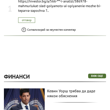
https://investor.bg/a/566-***-i-analizi/386978-
1
mahmurlukat-sled-golyamoto-ai-opiyanenie-mozhe-bi-
teparva-zapochva ?..
отговор
Сигнализирай за неуместен коментар
ФИНАНСИ
ВИЖ ОЩЕ
Кевин Уорш трябва да даде
някои обяснения