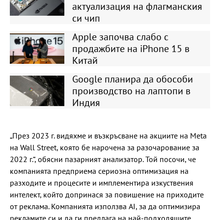
актуализация на флагманския
си чип
Apple започва слабо с
продажбите на iPhone 15 в
Китай
Google планира да обособи
производство на лаптопи в
Индия
„През 2023 г. видяхме и възкръсване на акциите на Meta
на Wall Street, която бе нарочена за разочарование за
2022 г.“, обясни пазарният анализатор. Той посочи, че
компанията предприема сериозна оптимизация на
разходите и процесите и имплементира изкуствения
интелект, който допринася за повишение на приходите
от реклама. Компанията използва AI, за да оптимизира
рекламите си и да ги предлага на най-подходящите