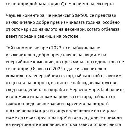
се повтори добрата година“, е мнението на експерта.
Чаушев коментира, че индексът S&P500 се представи
изключително добре през изминалата година, особено
от октомври до началото на декември, когато отбеляза
девет поредни седмици на ръстове.
Той напомни, че през 2022 г. се наблюдаваше
изключително добро представяне на акциите на
енергийните компании, но през миналата година това не
се повтори. „Очаква се 2024 г. да е изключително
волатилна за енергийния сектор, тъй като той е зависим
от цената на петрола, в която се наблюдаваха трусове
след нападенията на кораби в Червено море. Глобалните
икономики играят важна роля за сектора, тъй като от
тяхното представяне зависи търсенето на петрол“,
посочи анализаторът и допусна, че цените на петрола
може да се „изстрелят нагоре“ и това да донесе приходи
на енергийните компании, но това зависи от конфликта