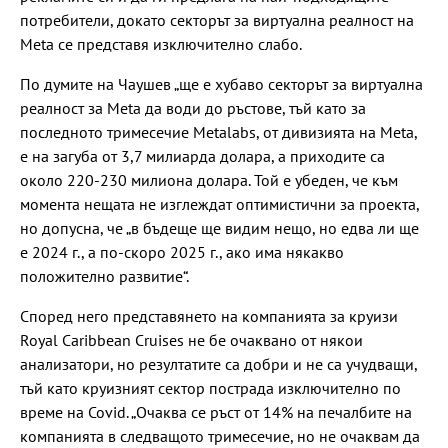
потребители, докато секторът за виртуална реалност на
Meta се представя изключително слабо.
По думите на Чаушев „ще е хубаво секторът за виртуална
реалност за Meta да води до ръстове, тъй като за
последното тримесечие Metalabs, от дивизията на Meta,
е на загуба от 3,7 милиарда долара, а приходите са
около 220-230 милиона долара. Той е убеден, че към
момента нещата не изглеждат оптимистични за проекта,
но допусна, че „в бъдеще ще видим нещо, но едва ли ще
е 2024 г., а по-скоро 2025 г., ако има някакво
положително развитие“.
Според него представянето на компанията за круизи
Royal Caribbean Cruises не бе очаквано от някои
анализатори, но резултатите са добри и не са учудващи,
тъй като круизният сектор пострада изключително по
време на Covid. „Очаква се ръст от 14% на печалбите на
компанията в следващото тримесечие, но не очаквам да