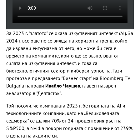
За 2023 г. "златото" се оказа изкуственият интелект (AI). За
2024 г. все още не се вижда на хоризонта тренд, който
да изравни ентусиазма от него, но може би сега е
времето на компаниите, които ще се възползват от
силата на изкуствения интелект, и това са
биотехнологичният сектор и киберсигурността. Тази
прогноза в предаването "Бизнес старт" на Bloomberg TV
Bulgaria направи
Ивайло Чаушев
, главен пазарен
анализатор в "Делтасток".
Той посочи, че изминалата 2023 г. бе годината на AI и
технологичните компании, като на „Великолепната
седморка“ се дължи 70% от 24-процентовия ръст на
S&P500, а Nvidia покори годината с повишение от 239%
в цената на акциите си.