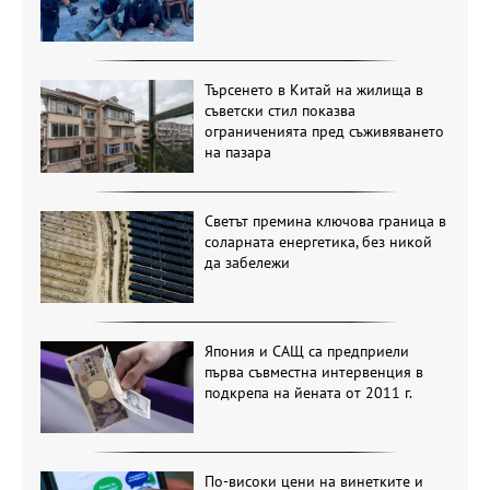
Търсенето в Китай на жилища в
съветски стил показва
ограниченията пред съживяването
на пазара
Светът премина ключова граница в
соларната енергетика, без никой
да забележи
Япония и САЩ са предприели
първа съвместна интервенция в
подкрепа на йената от 2011 г.
По-високи цени на винетките и