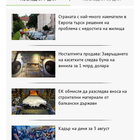
Страната с най-много наематели в
Европа търси решение на
проблема с недостига на жилища
Носталгията продава: Завръщането
на касетките следва бума на
винила за 1 млрд. долара
ЕК обмисля да разследва вноса на
строителни материали от
балкански държави
Кадър на деня за 3 август