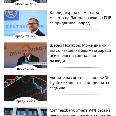
преди 11 мин.
Кандидатурата на Нагел за
мястото на Лагард начело на ЕЦБ
се придвижва напред
преди 29 мин.
Щерьо Ножаров: Може да има
актуализация на бюджета заради
неизпълнени капиталови
разходи
преди 1 час
Акциите на гиганта за чипове SK
Hynix се сринаха за втори път за
седмица
преди 3 часа
Commerzbank отчете 94% ръст на
печалбата, започва ново обратно