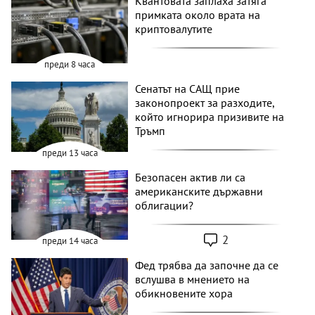
Квантовата заплаха затяга
примката около врата на
криптовалутите
преди 8 часа
Сенатът на САЩ прие
законопроект за разходите,
който игнорира призивите на
Тръмп
преди 13 часа
Безопасен актив ли са
американските държавни
облигации?
2
преди 14 часа
Фед трябва да започне да се
вслушва в мнението на
обикновените хора