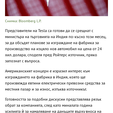
Снимка: Bloomberg L.P.
Представители на Tesla са готови да се срещнат с
министъра на търговията на Индия по-късно този месец,
за да обсъдят планове за изграждане на фабрика за
производство на изцяло нов автомобил на цена от 24
хил. долара, споделя пред Ройтерс източник, пряко
запознат с въпроса.
Американският концерн е изразил интерес към
изграждането на фабрика в Индия, която ще
произвежда евтини електрически превозни средства за
местния пазар и за износ, изтъква източникът.
Готовността за подобни дискусии представлява рязък
обрат за компанията, след като миналата година
усилията ѝ за намаляване на данъците върху вноса на