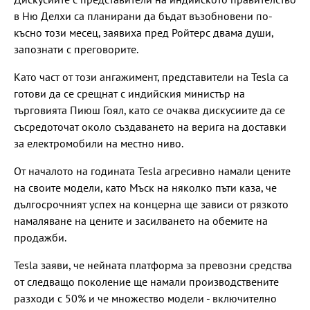
в Ню Делхи са планирани да бъдат възобновени по-
късно този месец, заявиха пред Ройтерс двама души,
запознати с преговорите.
Като част от този ангажимент, представители на Tesla са
готови да се срещнат с индийския министър на
търговията Пиюш Гоял, като се очаква дискусиите да се
съсредоточат около създаването на верига на доставки
за електромобили на местно ниво.
От началото на годината Tesla агресивно намали цените
на своите модели, като Мъск на няколко пъти каза, че
дългосрочният успех на концерна ще зависи от рязкото
намаляване на цените и засилването на обемите на
продажби.
Tesla заяви, че нейната платформа за превозни средства
от следващо поколение ще намали производствените
разходи с 50% и че множество модели - включително