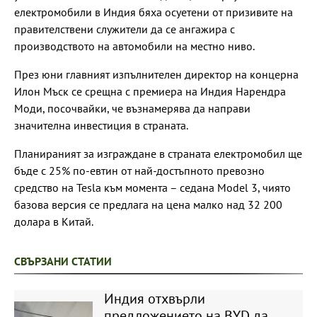
електромобили в Индия бяха осуетени от призивите на
правителствени служители да се ангажира с
производството на автомобили на местно ниво.
През юни главният изпълнителен директор на концерна
Илон Мъск се срещна с премиера на Индия Нарендра
Моди, посочвайки, че възнамерява да направи
значителна инвестиция в страната.
Планираният за изграждане в страната електромобил ще
бъде с 25% по-евтин от най-достъпното превозно
средство на Tesla към момента – седана Model 3, чиято
базова версия се предлага на цена малко над 32 200
долара в Китай.
СВЪРЗАНИ СТАТИИ
Индия отхвърли
предложението на BYD да