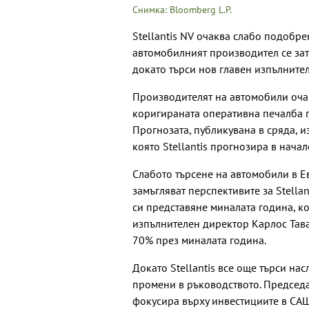
Снимка: Bloomberg L.P.
Stellantis NV очаква слабо подобре
автомобилният производител се за
докато търси нов главен изпълните
Производителят на автомобили оча
коригираната оперативна печалба пр
Прогнозата, публикувана в сряда, 
която Stellantis прогнозира в начал
Слабото търсене на автомобили в Е
замъгляват перспективите за Stellan
си представяне миналата година, к
изпълнителен директор Карлос Тава
70% през миналата година.
Докато Stellantis все още търси на
промени в ръководството. Председат
фокусира върху инвестициите в САЩ