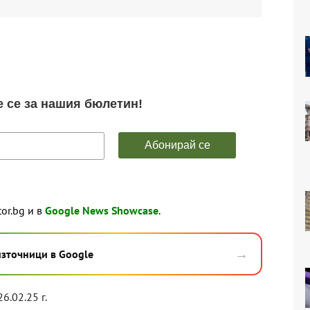
tor.bg и в
Google News Showcase
.
→
източници в Google
26.02.25 г.