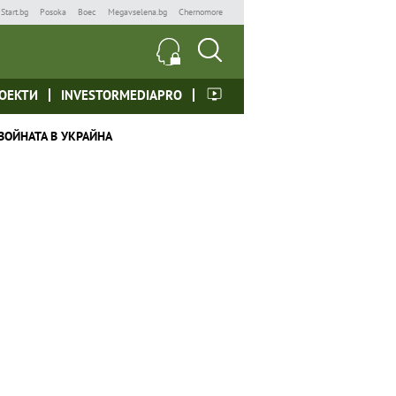
Start.bg
Posoka
Boec
Megavselena.bg
Chernomore
ОЕКТИ
INVESTORMEDIAPRO
ВОЙНАТА В УКРАЙНА