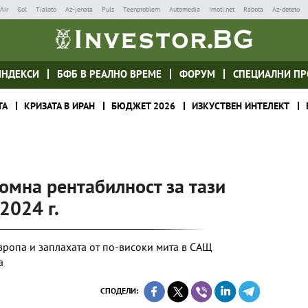
Air
Gol
Tialoto
Az-jenata
Puls
Teenproblem
Automedia
Imoti.net
Rabota
Az-deteto
ИНДЕКСИ
БФБ В РЕАЛНО ВРЕМЕ
ФОРУМ
СПЕЦИАЛНИ ПР
ТА
КРИЗАТА В ИРАН
БЮДЖЕТ 2026
ИЗКУСТВЕН ИНТЕЛЕКТ
ромна рентабилност за тази
2024 г.
вропа и заплахата от по-високи мита в САЩ
а
СПОДЕЛИ: