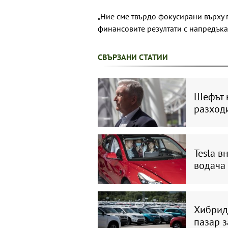
„Ние сме твърдо фокусирани върху
финансовите резултати с напредъка н
СВЪРЗАНИ СТАТИИ
Шефът 
разходи
Tesla в
водача 
Хибрид
пазар з