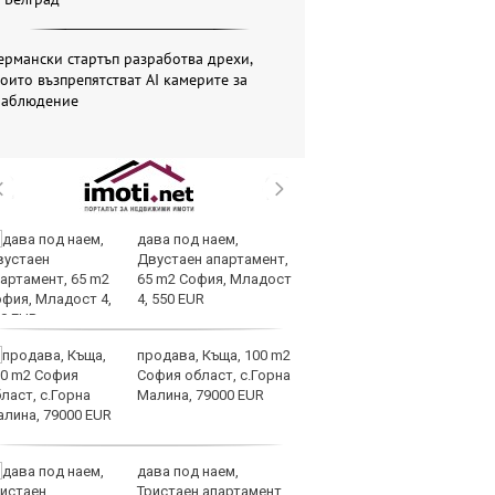
ермански стартъп разработва дрехи,
оито възпрепятстват AI камерите за
наблюдение
дава под наем,
AI
Двустаен апартамент,
за
65 m2 София, Младост
с
4, 550 EUR
к
продава, Къща, 100 m2
ОА
София област, с.Горна
св
Малина, 79000 EUR
сл
О
дава под наем,
За
Тристаен апартамент,
на