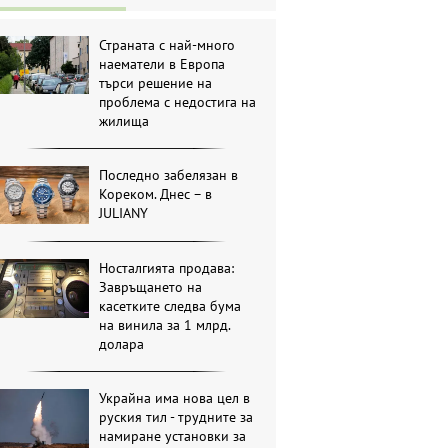
Страната с най-много
наематели в Европа
търси решение на
проблема с недостига на
жилища
Последно забелязан в
Кореком. Днес – в
JULIANY
Носталгията продава:
Завръщането на
касетките следва бума
на винила за 1 млрд.
долара
Украйна има нова цел в
руския тил - трудните за
намиране установки за