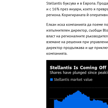
Stellantis буксува и в Европа. Прод
и с 16% през януари, което я прев
региона. Коригираната ѝ оперативна
Елкан иска компанията да поеме по
изпълнителен директор, съобщи Blo
власт на регионалните ръководител
вземане на решения при управление
директор продължава и ще приключ
компанията.