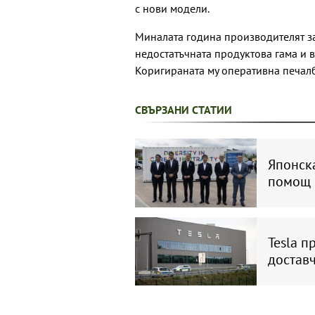
с нови модели.
Миналата година производителят з
недостатъчната продуктова гама и 
Коригираната му оперативна печалба
СВЪРЗАНИ СТАТИИ
Японск
помощ 
Tesla п
достав