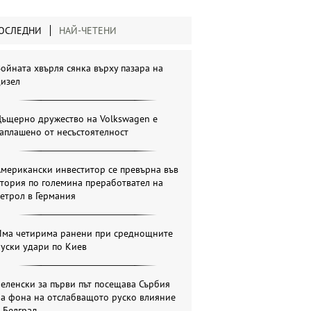
ОСЛЕДНИ
НАЙ-ЧЕТЕНИ
ойната хвърля сянка върху пазара на
дизел
Дъщерно дружество на Volkswagen е
аплашено от несъстоятелност
мерикански инвеститор се превърна във
тория по големина преработвател на
етрол в Германия
Има четирима ранени при среднощните
уски удари по Киев
еленски за първи път посещава Сърбия
на фона на отслабващото руско влияние
 Белград