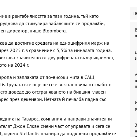
П
ние в рентабилността за тази година, тъй като
труднява да стимулира забавящите се продажби,
В
лен директор, пише Bloomberg.
ква да достигне средата на едноцифрния марж на
ез 2025 г. в сравнение с 5,5% за миналата година.
изостава значително от двуцифрената възвръщаемост,
з
ото на 2024 г.
А
вропа и заплахата от по-високи мита в САЩ
в
tis. Групата все още не се е възстановила от слабото
п
оето доведе до отстраняването на бившия главен
рес през декември. Нетната ѝ печалба падна със
р
следник на Таварес, компанията направи значителни
З
елят Джон Елкан смени част от управата и сега се
, където Stellantis планира да подкрепи продажбите
в