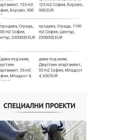
125 m2 София, Борово,
ус
950 EUR
продава, Сграда, 1100
И
m2 София, Център,
гр
2300000 EUR
Ит
ми
дава под наем,
Op
Двустаен апартамент,
ра
55 m2 София, Младост
м
4, 650 EUR
оп
сигурността
СПЕЦИАЛНИ ПРОЕКТИ