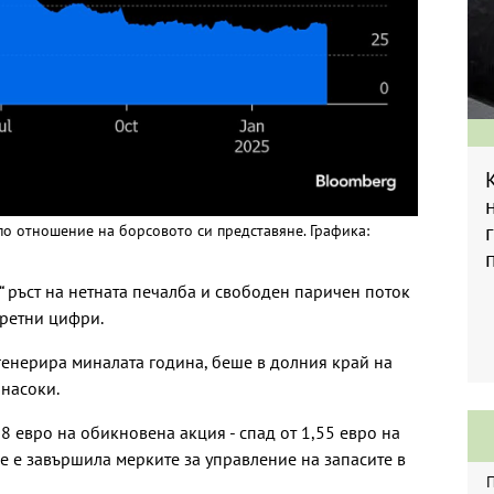
 по отношение на борсовото си представяне. Графика:
“ ръст на нетната печалба и свободен паричен поток
кретни цифри.
генерира миналата година, беше в долния край на
 насоки.
68 евро на обикновена акция - спад от 1,55 евро на
 че е завършила мерките за управление на запасите в