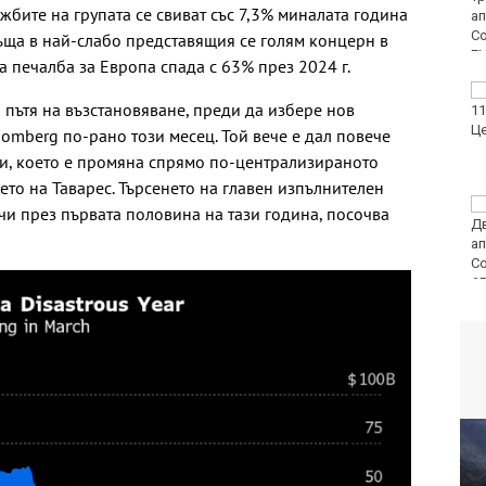
ажбите на групата се свиват със 7,3% миналата година
катастрофи у нас за
последните 24 часа
ръща в най-слабо представящия се голям концерн в
 печалба за Европа спада с 63% през 2024 г.
Нивото на Дунав
 пътя на възстановяване, преди да избере нов
продължава да спада
omberg по-рано този месец. Той вече е дал повече
и, което е промяна спрямо по-централизираното
то на Таварес. Търсенето на главен изпълнителен
Варненката Тея
и през първата половина на тази година, посочва
Николова: Ще покажа
най-доброто на
европейското по
плуване в Париж