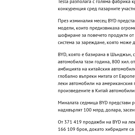
Tesla разполага с голяма фабрика к
конкуренция сред пазарните участн
През изминалия месец BYD представ
модели, които предизвикаха огроме
шофиране за повечето продукти от 
система за зареждане, която може д
BYD, която е базирана в Шънджън, с
автомобила тази година, 800 хил. от
амбицията на китайския автомобил
глобално въпреки митата от Европ
леки автомобили на американския 
произведените в Китай автомобили
Миналата седмица BYD представи ре
надхвърлят 100 млрд. долара, засен
От 371 419 продажби на BYD на леки
166 109 броя, докато хибридите са