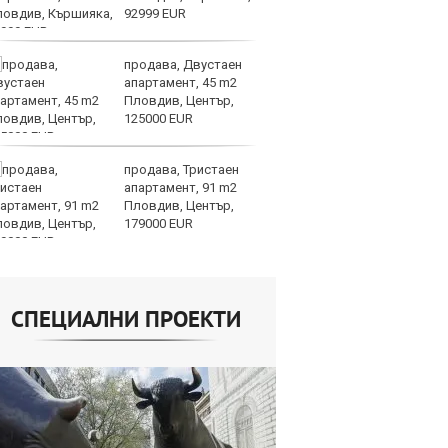
92999 EUR
но
продава, Двустаен
Хи
апартамент, 45 m2
Ки
Пловдив, Център,
ев
125000 EUR
по
част 2
продава, Тристаен
Би
апартамент, 91 m2
му
Пловдив, Център,
от
179000 EUR
да
алгоритми
СПЕЦИАЛНИ ПРОЕКТИ