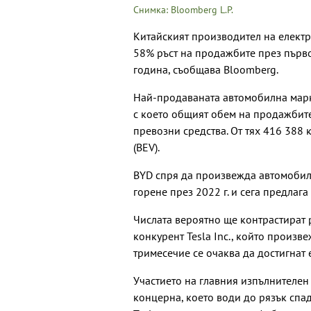
Снимка: Bloomberg L.P.
Китайският производител на електро
58% ръст на продажбите през първ
година, съобщава Bloomberg.
Най-продаваната автомобилна марка
с което общият обем на продажбите
превозни средства. От тях 416 388 
(BEV).
BYD спря да произвежда автомобили
горене през 2022 г. и сега предлаг
Числата вероятно ще контрастират 
конкурент Tesla Inc., който произ
тримесечие се очаква да достигнат 
Участието на главния изпълнителен
концерна, което води до рязък спа