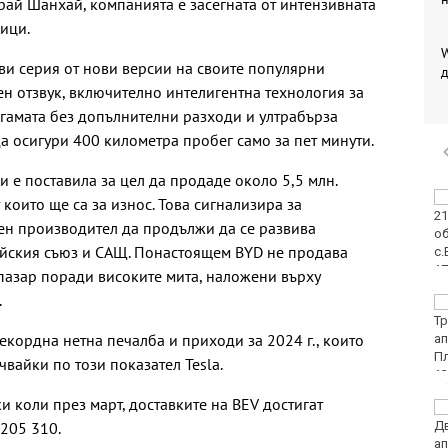
рай Шанхай, компанията е засегната от интензивната
ици.
W
и серия от нови версии на своите популярни
д
н отзвук, включително интелигентна технология за
гамата без допълнителни разходи и ултрабърза
а осигури 400 километра пробег само за пет минути.
и е поставила за цел да продаде около 5,5 млн.
Какво време ни
 които ще са за износ. Това сигнализира за
очаква в събота?
ен производител да продължи да се развива
ейския съюз и САЩ. Понастоящем BYD не продава
пазар поради високите мита, наложени върху
.
Затварят за кратко
ул. „Вълноломна“ в
кордна нетна печалба и приходи за 2024 г., които
неделя
чвайки по този показател Tesla.
 коли през март, доставките на BEV достигат
40 пияни и дрогирани
 205 310.
шофьори спипа КАТ за
ден