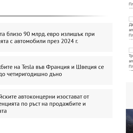
DARA, Орлин Павлов и
любими варненски
изпълнители ще пеят
та близо 90 млрд. евро излишък при
на празника на Варна
ята с автомобили през 2024 г.
БАБХ и ДАНС иззеха
115 кг и 527 литра
опасни и забранени
бите на Tesla във Франция и Швеция се
продукти за
растителна защита
 до четиригодишно дъно
йските автоконцерни изостават от
енцията по ръст на продажбите и
ата