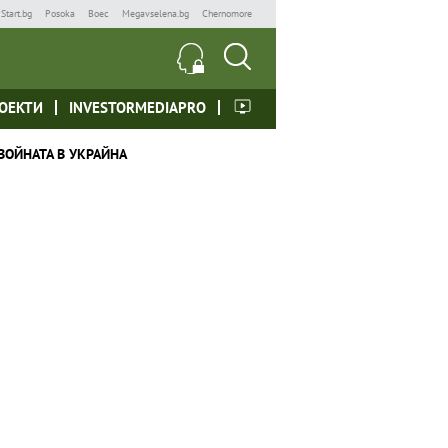
Start.bg
Posoka
Boec
Megavselena.bg
Chernomore
ОЕКТИ
INVESTORMEDIAPRO
ВОЙНАТА В УКРАЙНА