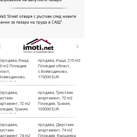
all Street отваря с ръстове след новите
анни за пазара на труда в САЩ*
продава, Къща, 210 m2
AI
Пловдив област,
ви
с.Войводиново,
р
175000 EUR
л
продава, Тристаен
Се
апартамент, 72 m2
Ми
Пловдив, Тракия,
си
130000 EUR
ко
продава, Двустаен
Па
апартамент, 74 m2
се
Пловдив, Кършияка,
на