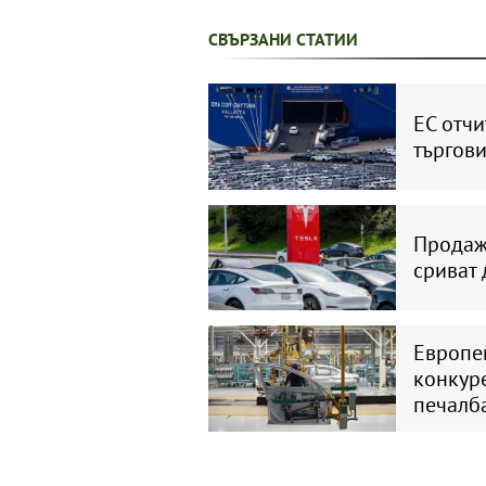
СВЪРЗАНИ СТАТИИ
ЕС отчи
търгови
Продаж
сриват
Европе
конкур
печалб