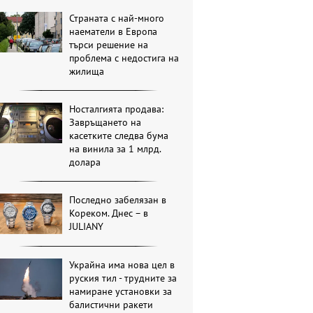
Страната с най-много
наематели в Европа
търси решение на
проблема с недостига на
жилища
Носталгията продава:
Завръщането на
касетките следва бума
на винила за 1 млрд.
долара
Последно забелязан в
Кореком. Днес – в
JULIANY
Украйна има нова цел в
руския тил - трудните за
намиране установки за
балистични ракети