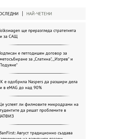
ОСЛЕДНИ
НАЙ-ЧЕТЕНИ
olkswagen ще преразгледа стратегията
си за САЩ
одписан е петгодишен договор за
метосъбиране за „Слатина“, „Изгрев“ и
„Подуяне“
К е одобрила Naspers да разшири дела
си в eMAG до над 90%
Ще успеят ли филмовите микродрами на
тудентите да решат проблемите в
НАТФИЗ
BanFirst: Август традиционно създава
апрежение на валутните пазари