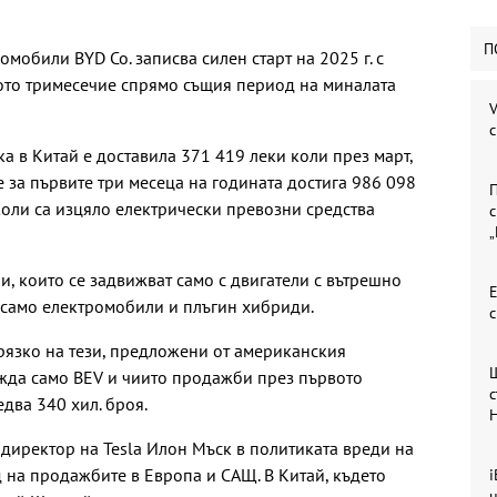
П
мобили BYD Co. записва силен старт на 2025 г. с
ото тримесечие спрямо същия период на миналата
V
 в Китай е доставила 371 419 леки коли през март,
 за първите три месеца на годината достига 986 098
П
коли са изцяло електрически превозни средства
с
, които се задвижват само с двигатели с вътрешно
Е
а само електромобили и плъгин хибриди.
рязко на тези, предложени от американския
вежда само BEV и чиито продажби през първото
с
едва 340 хил. броя.
 директор на Tesla Илон Мъск в политиката вреди на
д на продажбите в Европа и САЩ. В Китай, където
i
н