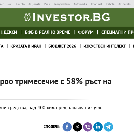
Air
Gol
Tialoto
Az-jenata
Puls
Teenproblem
Automedia
Imoti.net
Rabota
Az-deteto
ИНДЕКСИ
БФБ В РЕАЛНО ВРЕМЕ
ФОРУМ
СПЕЦИАЛНИ ПР
ТА
КРИЗАТА В ИРАН
БЮДЖЕТ 2026
ИЗКУСТВЕН ИНТЕЛЕКТ
рво тримесечие с 58% ръст на
ни средства, над 400 хил. представляват изцяло
СПОДЕЛИ: