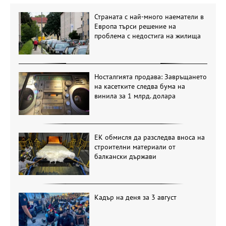
Страната с най-много наематели в
Европа търси решение на
проблема с недостига на жилища
Носталгията продава: Завръщането
на касетките следва бума на
винила за 1 млрд. долара
ЕК обмисля да разследва вноса на
строителни материали от
балкански държави
Кадър на деня за 3 август