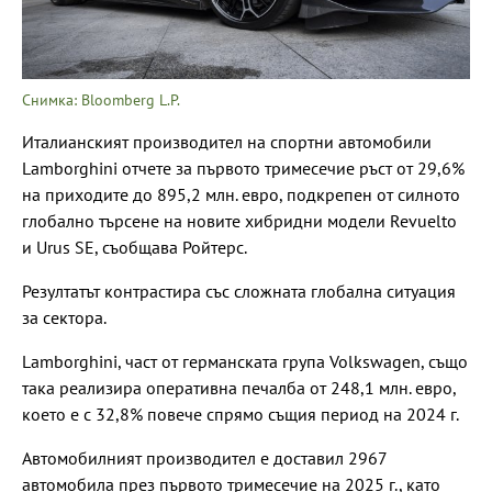
Снимка: Bloomberg L.P.
Италианският производител на спортни автомобили
Lamborghini отчете за първото тримесечие ръст от 29,6%
на приходите до 895,2 млн. евро, подкрепен от силното
глобално търсене на новите хибридни модели Revuelto
и Urus SE, съобщава Ройтерс.
Резултатът контрастира със сложната глобална ситуация
за сектора.
Lamborghini, част от германската група Volkswagen, също
така реализира оперативна печалба от 248,1 млн. евро,
което е с 32,8% повече спрямо същия период на 2024 г.
Автомобилният производител е доставил 2967
автомобила през първото тримесечие на 2025 г., като