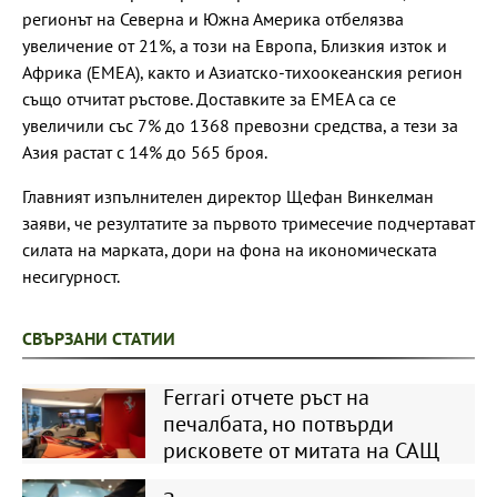
регионът на Северна и Южна Америка отбелязва
увеличение от 21%, а този на Европа, Близкия изток и
Африка (ЕМЕА), както и Азиатско-тихоокеанския регион
също отчитат ръстове. Доставките за EMEA са се
увеличили със 7% до 1368 превозни средства, а тези за
Азия растат с 14% до 565 броя.
Главният изпълнителен директор Щефан Винкелман
заяви, че резултатите за първото тримесечие подчертават
силата на марката, дори на фона на икономическата
несигурност.
СВЪРЗАНИ СТАТИИ
Ferrari отчете ръст на
печалбата, но потвърди
рисковете от митата на САЩ