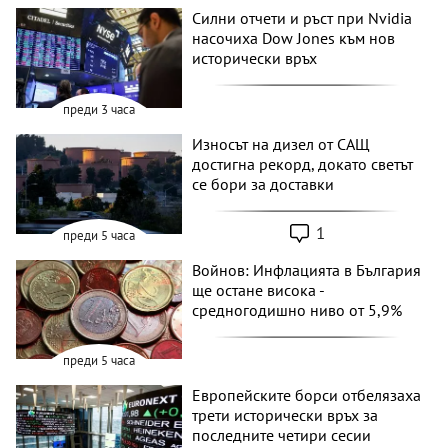
Силни отчети и ръст при Nvidia
насочиха Dow Jones към нов
исторически връх
преди 3 часа
Износът на дизел от САЩ
достигна рекорд, докато светът
се бори за доставки
1
преди 5 часа
Войнов: Инфлацията в България
ще остане висока -
средногодишно ниво от 5,9%
преди 5 часа
Европейските борси отбелязаха
трети исторически връх за
последните четири сесии