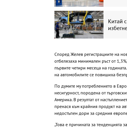
Китай с
избегн
Според Желев регистрациите на но
отбелязаха минимален ръст от 1,3%,
първите четири месеца на годината.
на автомобилите се повишиха безп
По думите му потреблението в Евр
несигурност, породена от търговс
Америка. В резултат от настъпление
пренася към крайния продукт на ав
недостъпен дори за средния европе
„Това е причината за тенденцията з