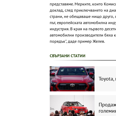
представяме. Мерките, които Комис
доклад, след приключването на диа
страни, не обещаваше нищо друго, 
път, европейската автомобилна инд
индустрия. В края на първото десе
автомобилни производители бяха ко
порядък", даде пример Желев.
СВЪРЗАНИ СТАТИИ
Toyota,
Продажб
големия