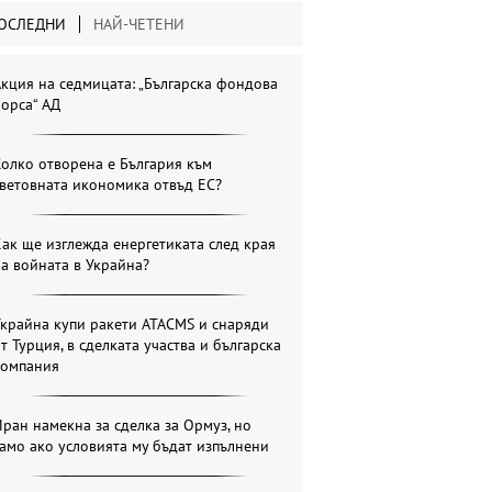
ОСЛЕДНИ
НАЙ-ЧЕТЕНИ
кция на седмицата: „Българска фондова
орса“ АД
олко отворена е България към
ветовната икономика отвъд ЕС?
ак ще изглежда енергетиката след края
а войната в Украйна?
крайна купи ракети ATACMS и снаряди
т Турция, в сделката участва и българска
компания
ран намекна за сделка за Ормуз, но
амо ако условията му бъдат изпълнени