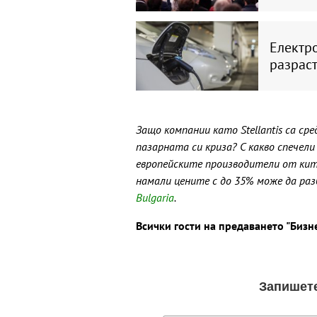
Електр
разраст
Защо компании като Stellantis са ср
пазарната си криза? С какво спече
европейските производители от кит
намали цените с до 35% може да раз
Bulgaria
.
Всички гости на предаването "Бизн