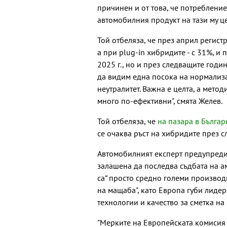
причинен и от това, че потреблени
автомобилния продукт на тази му це
Той отбеляза, че през април регист
а при plug-in хибридите - с 31%, и
2025 г., но и през следващите год
да видим една посока на нормализ
неутралитет. Важна е целта, а метод
много по-ефективни", смята Желев.
Той отбеляза, че
на пазара в Българ
се очаква ръст на хибридите през 
Автомобилният експерт предупреди
залашена да последва съдбата на ам
са“ просто средно големи производ
на мащаба", като Европа губи лиде
технологии и качество за сметка на
"Мерките на Европейската комисия щ