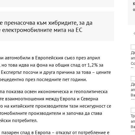
К
о
е пренасочва към хибридите, за да
е електромобилните мита на ЕС
Днес затварят
временно улицата,
ви автомобили в Европeйския съюз през април
водеща към Морска
гара-Варна
 но това идва на фона на общия спад от 1,2% за
 Експертът посочи и друга причина за това – цените
рецедентно през последните пет години.
Валежи в
следобедните часове
днес
опа показва освен икономическа и геополитическа
ките взаимоотношения между Европа и Северна
то на китайските производители тази несигурност се
Огнеборците са
томобилните производители и започва да става
реагирали на 136
йски потребител.
сигнала през
последното
а пазарен спад в Европа – отказът от потребление е
денонощие