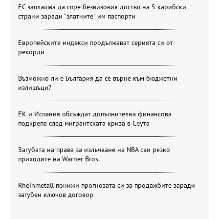
ЕС заплашва да спре безвизовия достъп на 5 карибски
страни заради "златните" им паспорти
Европейските индекси продължават серията си от
рекорди
Възможно ли е България да се върне към бюджетни
излишъци?
ЕК и Испания обсъждат допълнителна финансова
подкрепа след мигрантската криза в Сеута
Загубата на права за излъчване на NBA сви рязко
приходите на Warner Bros.
Rheinmetall понижи прогнозата си за продажбите заради
загубен ключов договор