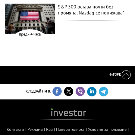
S&P 500 остава почти без
промяна, Nasdaq се понижава*
преди 4 часа
НАГОРЕ
СЛЕДВАЙ НИ В:
Контакти
|
Реклама
|
RSS
|
Поверителност
|
Условия за ползване
|