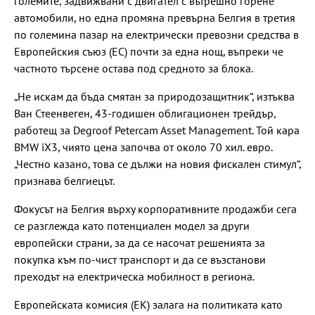
големите, задвижвани с двигател с вътрешно горене
автомобили, но една промяна превърна Белгия в третия
по големина пазар на електрически превозни средства в
Европейския съюз (ЕС) почти за една нощ, въпреки че
частното търсене остава под средното за блока.
„Не искам да бъда смятан за природозащитник“, изтъква
Ван Стеенвеген, 43-годишен облигационен трейдър,
работещ за Degroof Petercam Asset Management. Той кара
BMW iX3, чиято цена започва от около 70 хил. евро.
„Честно казано, това се дължи на новия фискален стимул“,
признава белгиецът.
Фокусът на Белгия върху корпоративните продажби сега
се разглежда като потенциален модел за други
европейски страни, за да се насочат решенията за
покупка към по-чист транспорт и да се възстанови
преходът на електрическа мобилност в региона.
Европейската комисия (ЕК) залага на политиката като