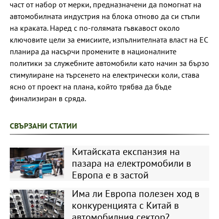
част от набор от мерки, предназначени да помогнат на
автомобилната индустрия на блока отново да си стъпи
на краката. Наред с по-голямата гъвкавост около
ключовите цели за емисиите, изпълнителната власт на ЕС
планира да насърчи промените в националните
политики за служебните автомобили като начин за бързо
стимулиране на търсенето на електрически коли, става
ясно от проект на плана, който трябва да бъде
финализиран в сряда.
СВЪРЗАНИ СТАТИИ
Китайската експанзия на
пазара на електромобили в
Европа е в застой
Има ли Европа полезен ход в
конкуренцията с Китай в
автомобилния сектор?