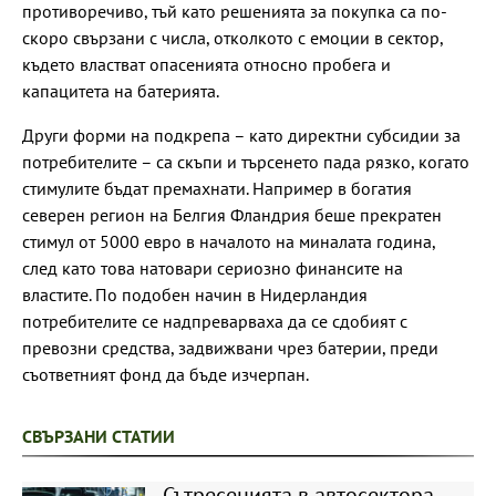
противоречиво, тъй като решенията за покупка са по-
скоро свързани с числа, отколкото с емоции в сектор,
където властват опасенията относно пробега и
капацитета на батерията.
Други форми на подкрепа – като директни субсидии за
потребителите – са скъпи и търсенето пада рязко, когато
стимулите бъдат премахнати. Например в богатия
северен регион на Белгия Фландрия беше прекратен
стимул от 5000 евро в началото на миналата година,
след като това натовари сериозно финансите на
властите. По подобен начин в Нидерландия
потребителите се надпреварваха да се сдобият с
превозни средства, задвижвани чрез батерии, преди
съответният фонд да бъде изчерпан.
СВЪРЗАНИ СТАТИИ
Сътресенията в автосектора