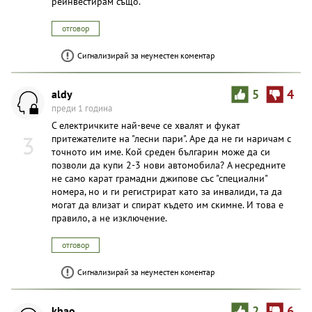
реинвестирам също.
отговор
Сигнализирай за неуместен коментар
aldy
5
4
преди 1 година
С електричките най-вече се хвалят и фукат
3
притежателите на "лесни пари". Аре да не ги наричам с
точното им име. Кой среден българин може да си
позволи да купи 2-3 нови автомобила? А несредните
не само карат грамадни джипове със "специални"
номера, но и ги регистрират като за инвалиди, та да
могат да влизат и спират където им скимне. И това е
правило, а не изключение.
отговор
Сигнализирай за неуместен коментар
khao
2
6