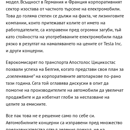
модел. Всъщност в Германия и Франция корпоративният
сектор изостава от частното търсене на електромобили.
Това до голяма степен се дължи на факта, че лизинговите
компании, които притежават колите от името на
работодателите, са изправени пред огромни загуби, тъй
като стойността на употребяваните електромобили пада
рязко в резултат на намаляването на цените от Tesla Inc.
и други концерни.
Еврокомисарят по транспорта Апостолос Цицикостас
похвали успеха на Белгия, когато представи своя план за
„озеленяване“ на корпоративните автопаркове по-рано
тази година. Сега той оглавява дискусии в опит да
помогне на производителите на автомобили да увеличат
продажбите и да избегнат глоби за неспазване на
целите за емисиите.
Все пак това не е решение само по себе си.
Автомобилните концерни са изправени пред множество
предизвикателства отвъд зеления преход, не на