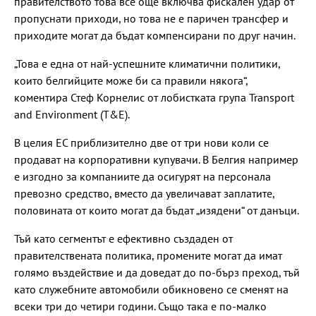
правителството това все още включва фискален удар от
пропуснати приходи, но това не е паричен трансфер и
приходите могат да бъдат компенсирани по друг начин.
„Това е една от най-успешните климатични политики,
които белгийците може би са правили някога“,
коментира Стеф Корнелис от лобистката група Transport
and Environment (T&E).
В целия ЕС приблизително две от три нови коли се
продават на корпоративни купувачи. В Белгия например
е изгодно за компаниите да осигурят на персонала
превозно средство, вместо да увеличават заплатите,
половината от които могат да бъдат „изядени“ от данъци.
Тъй като сегментът е ефективно създаден от
правителствената политика, промените могат да имат
голямо въздействие и да доведат до по-бърз преход, тъй
като служебните автомобили обикновено се сменят на
всеки три до четири години. Също така е по-малко