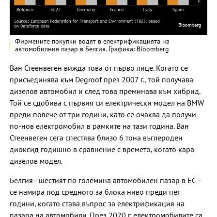
Фирмените покупки водят в електрификацията на
автомобилния пазар в Белгия. Графика: Bloomberg
Ван Стеенвеген вижда това от първо лице. Когато се
присъединява към Degroof през 2007 г., той получава
дизелов автомобил и след това преминава към хибрид.
Той се сдобива с първия си електрически модел на BMW
преди повече от три години, като се очаква да получи
по-нов електромобил в рамките на тази година. Ван
Стеенвеген сега спестява близо 6 тона въглероден
диоксид годишно в сравнение с времето, когато кара
дизелов модел.
Белгия - шестият по големина автомобилен пазар в ЕС –
се намира под средното за блока ниво преди пет
години, когато става въпрос за електрификация на
пазара на автомобили. През 2020 г. електромобилите са