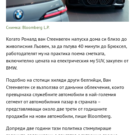
Снимка: Bloomberg L.P.
Когато Роналд ван Стеенвеген напуска дома си близо до
живописния Льовен, за да пътува 40 минути до Брюксел,
работодателят му на практика поема сметката,
включително цената на електрическия му SUV, закупен от
BMW.
Подобно на стотици хиляди други белгийци, Ван
Стеенвеген се възползва от данъчни облекчения, които
превърнаха служебните автомобили в най-големия
сегмент от автомобилния пазар в страната –
представляващи около две трети от годишните
продажби на нови автомобили, пише Bloomberg.
Допреди две години тази политика стимулираше