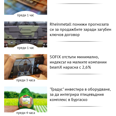
преди 1 час
Rheinmetall понижи прогнозата
си за продажбите заради загубен
ключов договор
преди 1 час
SOFIX отстъпи минимално,
индексът на малките компании
beamX нарасна с 2,6%
преди 3 часа
"Градус" инвестира в оборудване,
за да интегрира птицевъдния
комплекс в Бургаско
преди 4 часа