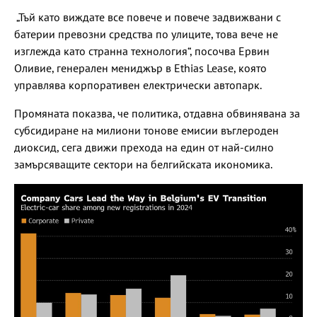
„Тъй като виждате все повече и повече задвижвани с
батерии превозни средства по улиците, това вече не
изглежда като странна технология“, посочва Ервин
Оливие, генерален мениджър в Ethias Lease, която
управлява корпоративен електрически автопарк.
Промяната показва, че политика, отдавна обвинявана за
субсидиране на милиони тонове емисии въглероден
диоксид, сега движи прехода на един от най-силно
замърсяващите сектори на белгийската икономика.