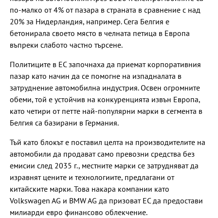
по-малко от 4% от пазара в страната в сравнение с над
20% за Нидерландия, например. Сега Белгия е
бетонирала своето място в челната петица в Европа
въпреки слабото частно търсене.
Политиците в ЕС започнаха да приемат корпоративния
пазар като начин да се помогне на изпадналата в
затруднение автомобилна индустрия. Освен огромните
обеми, той е устойчив на конкуренцията извън Европа,
като четири от петте най-популярни марки в сегмента в
Белгия са базирани в Германия.
Тъй като блокът е поставил целта на производителите на
автомобили да продават само превозни средства без
емисии след 2035 г., местните марки се затрудняват да
изравнят цените и технологиите, предлагани от
китайските марки. Това накара компании като
Volkswagen AG и BMW AG да призоват ЕС да предостави
милиарди евро финансово облекчение.