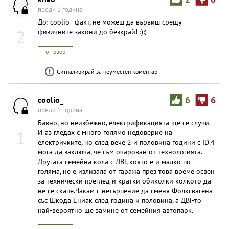
преди 1 година
До: coolio_ факт, не можеш да вървиш срещу
2
физичните закони до безкрай! :):)
отговор
Сигнализирай за неуместен коментар
coolio_
6
6
преди 1 година
Бавно, но неизбежно, електрификацията ще се случи.
1
И аз гледах с много голямо недоверие на
електричките, но след вече 2 и половина години с ID.4
мога да заключа, че съм очарован от технологията.
Другата семейна кола с ДВГ, която е и малко по-
голяма, не е излизала от гаража през това време освен
за технически преглед и кратки обиколки колкото да
не се скапе.Чакам с нетърпение да сменя Фолксвагена
със Шкода Ениак след година и половина, а ДВГ-то
най-вероятно ще замине от семейния автопарк.