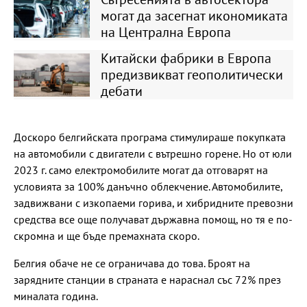
могат да засегнат икономиката
на Централна Европа
Китайски фабрики в Европа
предизвикват геополитически
дебати
Доскоро белгийската програма стимулираше покупката
на автомобили с двигатели с вътрешно горене. Но от юли
2023 г. само електромобилите могат да отговарят на
условията за 100% данъчно облекчение. Автомобилите,
задвижвани с изкопаеми горива, и хибридните превозни
средства все още получават държавна помощ, но тя е по-
скромна и ще бъде премахната скоро.
Белгия обаче не се ограничава до това. Броят на
зарядните станции в страната е нараснал със 72% през
миналата година.