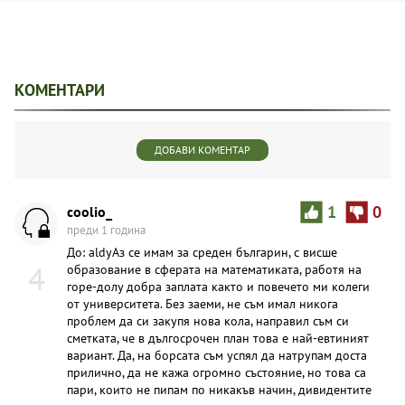
КОМЕНТАРИ
ДОБАВИ КОМЕНТАР
coolio_
1
0
преди 1 година
До: aldyАз се имам за среден българин, с висше
4
образование в сферата на математиката, работя на
горе-долу добра заплата както и повечето ми колеги
от университета. Без заеми, не съм имал никога
проблем да си закупя нова кола, направил съм си
сметката, че в дългосрочен план това е най-евтиният
вариант. Да, на борсата съм успял да натрупам доста
прилично, да не кажа огромно състояние, но това са
пари, които не пипам по никакъв начин, дивидентите