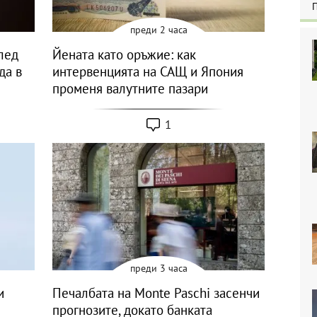
преди 2 часа
след
Йената като оръжие: как
да в
интервенцията на САЩ и Япония
променя валутните пазари
1
преди 3 часа
и
Печалбата на Monte Paschi засенчи
прогнозите, докато банката