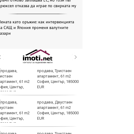
ръмп отново заплашва ЕС, но този път
рюксел отказва да играе по свирката му
ената като оръжие: как интервенцията
на САЩ и Япония променя валутните
пазари
продава, Тристаен
Се
апартамент, 61 m2
Ми
София, Център, 185000
си
EUR
ко
продава, Двустаен
Па
апартамент, 61 m2
се
София, Център, 185000
на
EUR
но
продава, Тристаен
Хи