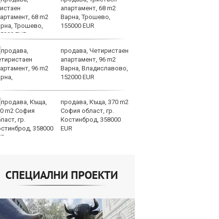
апартамент, 68 m2
Ки
Варна, Трошево,
ев
155000 EUR
по
част 2
продава, Четиристаен
Би
апартамент, 96 m2
му
Варна, Владиславово,
от
152000 EUR
да
алгоритми
продава, Къща, 370 m2
Кл
София област, гр.
Ев
Костинброд, 358000
на
EUR
СПЕЦИАЛНИ ПРОЕКТИ