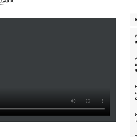
LGARIA
П
W
д
A
в
л
Е
з