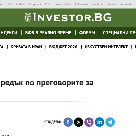
Air
Gol
Tialoto
Az-jenata
Puls
Teenproblem
Automedia
Imoti.net
Rabota
Az-deteto
ИНДЕКСИ
БФБ В РЕАЛНО ВРЕМЕ
ФОРУМ
СПЕЦИАЛНИ ПР
ТА
КРИЗАТА В ИРАН
БЮДЖЕТ 2026
ИЗКУСТВЕН ИНТЕЛЕКТ
редък по преговорите за
СПОДЕЛИ: