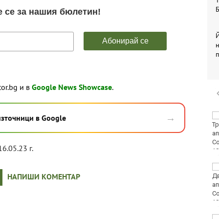
Т
Б
Й
tor.bg и в
Google News Showcase
.
→
40 пияни и дрогирани
източници в Google
шофьори спипа КАТ за
ден
16.05.23 г.
DARA, Орлин Павлов и
НАПИШИ КОМЕНТАР
любими варненски
изпълнители ще пеят
на празника на Варна
БАБХ и ДАНС иззеха