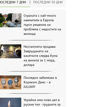
ПОСЛЕДНИ 7 ДНИ
ПОСЛЕДНИ 30 ДНИ
Страната с най-много
наематели в Европа
търси решение на
проблема с недостига на
жилища
Носталгията продава:
Завръщането на
касетките следва бума
на винила за 1 млрд.
долара
Последно забелязан в
Кореком. Днес – в
JULIANY
Украйна има нова цел в
руския тил - трудните за