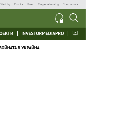
Start.bg
Posoka
Boec
Megavselena.bg
Chernomore
ОЕКТИ
INVESTORMEDIAPRO
ВОЙНАТА В УКРАЙНА