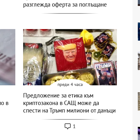
разглежда оферта за поглъщане
преди 4 часа
Предложение за етика към
мо в
криптозакона в САЩ може да
спести на Тръмп милиони от данъци
1