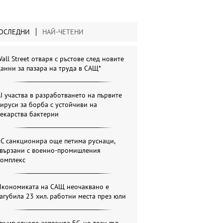
ОСЛЕДНИ
НАЙ-ЧЕТЕНИ
all Street отваря с ръстове след новите
анни за пазара на труда в САЩ*
I участва в разработването на първите
ируси за борба с устойчиви на
екарства бактерии
С санкционира още петима руснаци,
свързани с военно-промишления
комплекс
Икономиката на САЩ неочаквано е
агубила 23 хил. работни места през юли