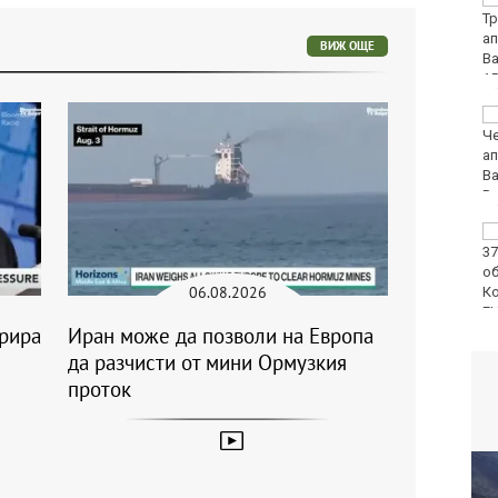
115 кг и 527 литра
опасни и забранени
ВИЖ ОЩЕ
продукти за
растителна защита
Симеон Наковски
преди SENSHI 33: Няма
слаби бойци, ще
заложа на всичко!
Затварят
междуселски път във
Варненско за ремонт
06.08.2026
трира
Иран може да позволи на Европа
да разчисти от мини Ормузкия
проток