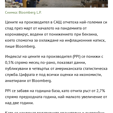
Снимка: Bloomberg L.P.
Цените на производител в САЩ отчетоха най-големия си
спад през март от началото на пандемията от
коронавирус, водени от понижението при бензина,
което спомогна за охлаждане на инфлационния натиск,
пише Bloomberg.
Индексът на цените на производител (PPI) се понижи с
0,5% спрямо месец по-рано, показват данни,
публикувани в четвъртък от американската статистическа
служба. Цифрата е под всички оценки на икономисти,
анкетирани от Bloomberg.
PPI се забавя на годишна база, като отчита ръст от 2,7%
спрямо предходната година, най-малкото увеличение от
над две години.
Като се изключат волатилните хранителни и енергийни