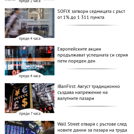
преди 2 часа
SOFIX затвори седмицата с ръст
от 1% до 1 311 пункта
преди 4 часа
Европейските акции
продължават успешната си серия
пети пореден ден
преди 4 часа
iBanFirst: Август традиционно
създава напрежение на
валутните пазари
преди 7 часа
Wall Street отваря с ръстове след
новите данни за пазара на труда