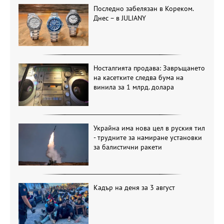
Последно забелязан в Кореком.
Днес – в JULIANY
Носталгията продава: Завръщането
на касетките следва бума на
винила за 1 млрд. долара
Украйна има нова цел в руския тил
- трудните за намиране установки
за балистични ракети
Кадър на деня за 3 август