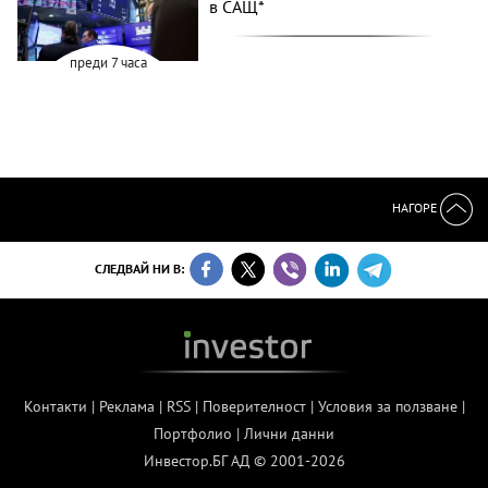
в САЩ*
преди 7 часа
НАГОРЕ
СЛЕДВАЙ НИ В:
Контакти
|
Реклама
|
RSS
|
Поверителност
|
Условия за ползване
|
Портфолио
|
Лични данни
Инвестор.БГ АД © 2001-2026