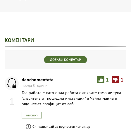
КОМЕНТАРИ
ДОБАВИ КОМЕНТАР
danchomentata
1
1
преди 3 години
Таа работа е като онаа работа с лихвите само че тука
1
"спаситела от последна инстанция" е Чайна майна и
още немат профицит от леб.
отговор
Сигнализирай за неуместен коментар