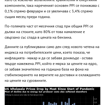
компоненти, така нареченият основен PPI се понижава с
0,1% спрямо февруари и се увеличава с 3,4% спрямо
същия месец преди година.
По-голямата част от месечния спад при общия PPI се
дължи на стоките, като 80% от това намаление е
свързано със спада в цената на бензина.
Данните са публикувани само ден след новото четена на
индекса на потребителските цени, което показа, че
инфлацията - макар и да се забавя донякъде - остава
твърде нажежена. PPI, който е мярка за цените на едро,
се забавя значително на годишна база на фона на
стабилизирането на веригите на доставки и охлаждането
на цените на суровините.