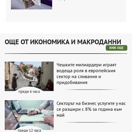
ОЩЕ ОТ ИКОНОМИКА И МАКРОДАННИ
ВИЖ ОЩЕ
Чешките милиардери играят
водеща роля в европейския
сектор на сливания и
придобивания
преди 6 часа
Секторът на бизнес услугите у нас
се разшири с 8% за година към
май
преди 12 часа