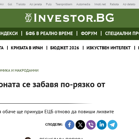
Air
Gol
Tialoto
Az-jenata
Puls
Teenproblem
Automedia
Imoti.net
Rabota
Az-deteto
ИНДЕКСИ
БФБ В РЕАЛНО ВРЕМЕ
ФОРУМ
СПЕЦИАЛНИ ПР
ТА
КРИЗАТА В ИРАН
БЮДЖЕТ 2026
ИЗКУСТВЕН ИНТЕЛЕКТ
МИКА И МАКРОДАННИ
ната се забавя по-рязко от
я обаче ще принуди ЕЦБ отново да повиши лихвите
СПОДЕЛИ: