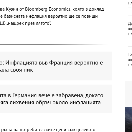
ва Кузин от Bloomberg Economics, която в доклад
 че базисната инфлация вероятно ще се повиши
40 пияни и дрогирани
Б „нащрек през лятото".
шофьори спипа КАТ за
ден
DARA, Орлин Павлов и
любими варненски
изпълнители ще пеят
ло: Инфлацията във Франция вероятно е
на празника на Варна
ала своя пик
та в Германия вече е забравена, докато
тяга лихвения обръч около инфлацията
а ръста на потребителските цени към целевото