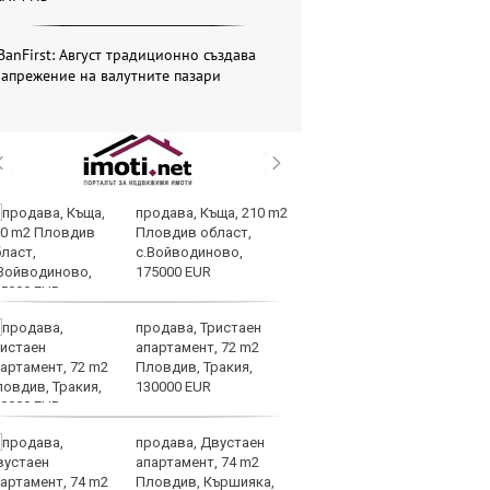
BanFirst: Август традиционно създава
апрежение на валутните пазари
продава, Къща, 210 m2
Н
Пловдив област,
Op
с.Войводиново,
на
175000 EUR
це
продава, Тристаен
AI
апартамент, 72 m2
ви
Пловдив, Тракия,
р
130000 EUR
л
продава, Двустаен
Се
апартамент, 74 m2
Ми
Пловдив, Кършияка,
си