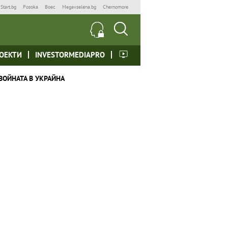
Start.bg
Posoka
Boec
Megavselena.bg
Chernomore
ОЕКТИ
INVESTORMEDIAPRO
ВОЙНАТА В УКРАЙНА