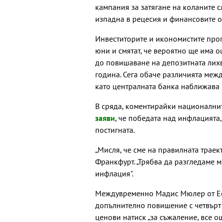
кампания за затягане на коланите 
изпадна в рецесия и финансовите о
Инвеститорите и икономистите прог
юни и смятат, че вероятно ще има о
до повишаване на депозитната лихв
година. Сега обаче различията межд
като централната банка наближава 
В сряда, коментирайки национални
заяви
, че победата над инфлацията,
постигната.
„Мисля, че сме на правилната траек
Франкфурт. „Трябва да разгледаме 
инфлация".
Междувременно Мадис Мюлер от Ест
допълнително повишение с четвърт 
ценови натиск „за съжаление, все о