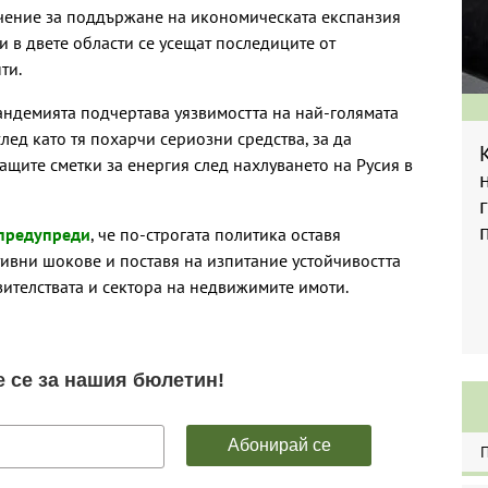
ачение за поддържане на икономическата експанзия
 и в двете области се усещат последиците от
ти.
андемията подчертава уязвимостта на най-голямата
лед като тя похарчи сериозни средства, за да
ащите сметки за енергия след нахлуването на Русия в
предупреди
, че по-строгата политика оставя
тивни шокове и поставя на изпитание устойчивостта
вителствата и сектора на недвижимите имоти.