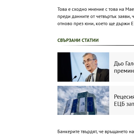
Това е сходно мнение с това на Мае
преди данните от четвъртък заяви,
отново през юни, което ще държи ЕЦ
СВЪРЗАНИ СТАТИИ
Дьо Га
премин
Рецесия
ЕЦБ за
Банкерите твърдят, че връщането н