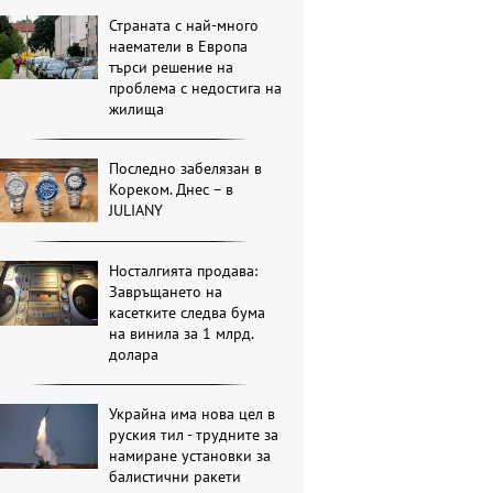
Страната с най-много
наематели в Европа
търси решение на
проблема с недостига на
жилища
Последно забелязан в
Кореком. Днес – в
JULIANY
Носталгията продава:
Завръщането на
касетките следва бума
на винила за 1 млрд.
долара
Украйна има нова цел в
руския тил - трудните за
намиране установки за
балистични ракети