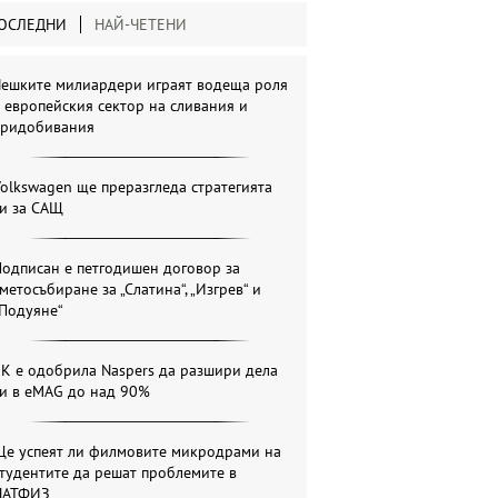
ОСЛЕДНИ
НАЙ-ЧЕТЕНИ
Чешките милиардери играят водеща роля
 европейския сектор на сливания и
придобивания
olkswagen ще преразгледа стратегията
си за САЩ
одписан е петгодишен договор за
метосъбиране за „Слатина“, „Изгрев“ и
„Подуяне“
К е одобрила Naspers да разшири дела
си в eMAG до над 90%
Ще успеят ли филмовите микродрами на
тудентите да решат проблемите в
НАТФИЗ