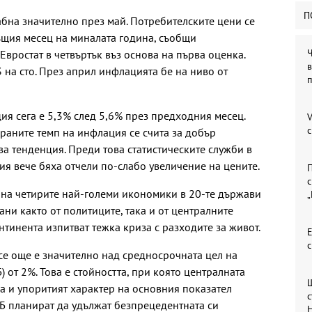
П
абна значително през май. Потребителските цени се
ъщия месец на миналата година, съобщи
Евростат в четвъртък въз основа на първа оценка.
в
3 на сто. През април инфлацията бе на ниво от
ия сега е 5,3% след 5,6% през предходния месец.
V
раните темп на инфлация се счита за добър
а тенденция. Преди това статистическите служби в
ия вече бяха отчели по-слабо увеличение на цените.
П
с
 на четирите най-големи икономики в 20-те държави
ани както от политиците, така и от централните
нтинента изпитват тежка криза с разходите за живот.
Е
се още е значително над средносрочната цел на
 от 2%. Това е стойността, при която централната
ка и упоритият характер на основния показател
с
ЦБ планират да удължат безпрецедентната си