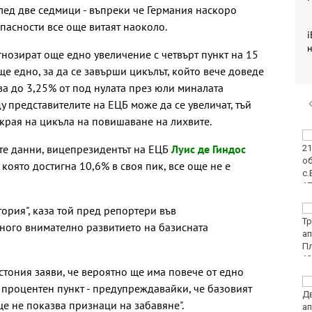
след две седмици - въпреки че Германия наскоро
пасности все още витаят наоколо.
i
н
нозират още едно увеличение с четвърт пункт на 15
ще едно, за да се завърши цикълът, който вече доведе
а до 3,25% от под нулата през юли миналата
у представителите на ЕЦБ може да се увеличат, тъй
края на цикъла на повишаване на лихвите.
"Изкуството на Джън-
те данни, вицепрезидентът на ЕЦБ
Луис де Гиндос
Шан-Жен" отново е
във Варна
 която достигна 10,6% в своя пик, все още не е
тория", каза той пред репортери във
Какво време ни
очаква в събота?
много внимателно развитието на базисната
ония заяви, че вероятно ще има повече от едно
Затварят за кратко
процентен пункт - предупреждавайки, че базовият
ул. „Вълноломна“ в
ще не показва признаци на забавяне".
неделя