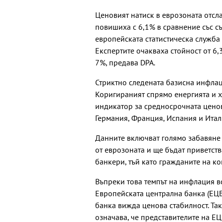
Ценовият натиск в еврозоната отсл
повишиха с 6,1% в сравнение със с
европейската статистическа служба 
Експертите очакваха стойност от 6,
7%, предава DPA.
Стриктно следената базисна инфлац
Коригираният спрямо енергията и х
индикатор за средносрочната ценов
Германия, Франция, Испания и Итал
Данните включват голямо забавяне
от еврозоната и ще бъдат приветств
банкери, тъй като гражданите на ко
Въпреки това темпът на инфлация в
Европейската централна банка (ЕЦБ)
банка вижда ценова стабилност. Та
означава, че представителите на Е