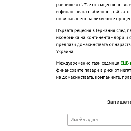
равнище от 2% е от съществено зн
и финансовата стабилност, тъй като
повишаването на лихвените процен
Първата рецесия в Германия след п
икономика на континента - дори и с
предпази домакинствата от нараств
Украйна.
Междувременно тази седмица
ЕЦБ 
финансовите пазари в риск от нега
на домакинствата, компаниите, пра