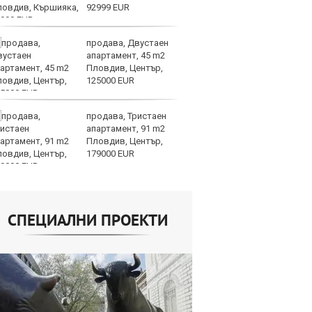
92999 EUR
ко
продава, Двустаен
Па
апартамент, 45 m2
се
Пловдив, Център,
на
125000 EUR
но
продава, Тристаен
Хи
апартамент, 91 m2
Ки
Пловдив, Център,
ев
179000 EUR
по
част 2
СПЕЦИАЛНИ ПРОЕКТИ