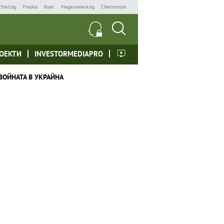
Start.bg
Posoka
Boec
Megavselena.bg
Chernomore
ОЕКТИ
INVESTORMEDIAPRO
ВОЙНАТА В УКРАЙНА