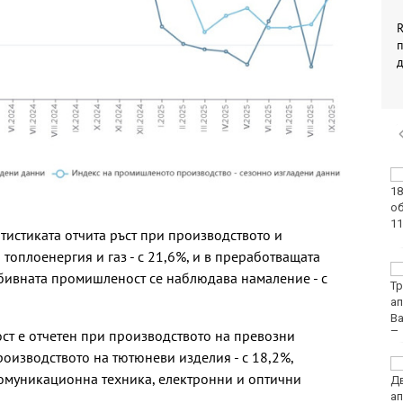
R
Тъжна вест! Почина
голямо име в
медицината
тистиката отчита ръст при производството и
топлоенергия и газ - с 21,6%, и в преработващата
Златото стигна до
обивната промишленост се наблюдава намаление - с
4295 долара за унция
ст е отчетен при производството на превозни
производството на тютюневи изделия - с 18,2%,
Във Варна наградиха
омуникационна техника, електронни и оптични
победителите в
Спартакиадата на ВМС