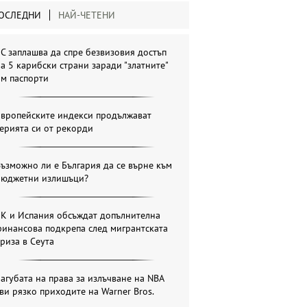
ОСЛЕДНИ
НАЙ-ЧЕТЕНИ
С заплашва да спре безвизовия достъп
а 5 карибски страни заради "златните"
им паспорти
Европейските индекси продължават
ерията си от рекорди
ъзможно ли е България да се върне към
бюджетни излишъци?
ЕК и Испания обсъждат допълнителна
инансова подкрепа след мигрантската
риза в Сеута
агубата на права за излъчване на NBA
ви рязко приходите на Warner Bros.