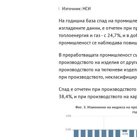
Източник: НСИ
На годишна база спад на промишле
изгладените данни, е отчетен при 
топлоенергия и газ - с 24,7%, и в 
промишленост се наблюдава повише
В преработващата промишленост съ
производството на изделия от друг
производството на тютюневи изделия
при производството, некласифицира
Спад е отчетен при производството н
38,4%, и при производството на харт