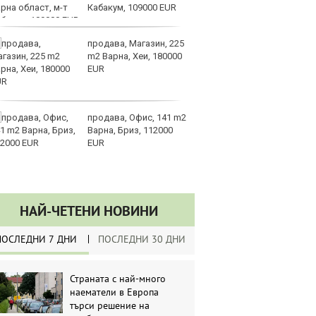
Кабакум, 109000 EUR
по
продава, Магазин, 225
З
m2 Варна, Хеи, 180000
на
EUR
лу
продава, Офис, 141 m2
Сл
Варна, Бриз, 112000
по
EUR
А
ин
долара
НАЙ-ЧЕТЕНИ НОВИНИ
ПОСЛЕДНИ 7 ДНИ
ПОСЛЕДНИ 30 ДНИ
Страната с най-много
наематели в Европа
търси решение на