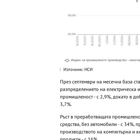
Източник: НСИ
През септември на месечна база ста
разпределението на електрическа и 
промишленост - с 2,9%, докато в д
3,7%.
Ръст в преработващата промишлено
средства, без автомобили - с 34%, 
производството на компютърна и к
продукти - с 16%.