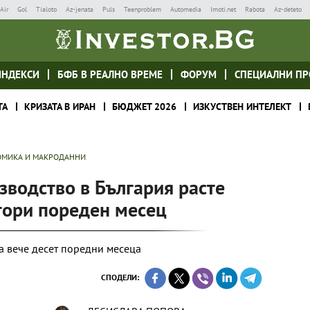
Air
Gol
Tialoto
Az-jenata
Puls
Teenproblem
Automedia
Imoti.net
Rabota
Az-deteto
ИНДЕКСИ
БФБ В РЕАЛНО ВРЕМЕ
ФОРУМ
СПЕЦИАЛНИ ПР
ТА
КРИЗАТА В ИРАН
БЮДЖЕТ 2026
ИЗКУСТВЕН ИНТЕЛЕКТ
МИКА И МАКРОДАННИ
водство в България расте
тори пореден месец
а вече десет поредни месеца
СПОДЕЛИ: