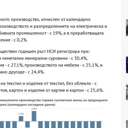
ното производство, изчислен от календарно
производството и разпределението на електрическа и
добивната промишленост - с 19%, а в преработващата
ние - с 0,2%.
ществен годишен ръст НСИ регистрира при:
и неметални минерални суровини - с 30,4%,
 - с 27,1%, производството на мебели - с 25,1%, и
но другаде - с 24,4%.
а текстил и изделия от текстил, без облекло - с
ия, картон и изделия от хартия и картон - с 25,6%.