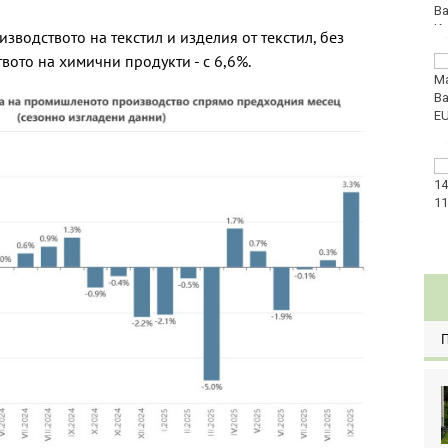
водството на текстил и изделия от текстил, без
твото на химични продукти - с 6,6%.
Нови правила пратиха
рекорд на Карлос
Насар в историята
Варна с нова услуга за
денонощна грижа за
възрастни хора и лица
с трайни увреждания