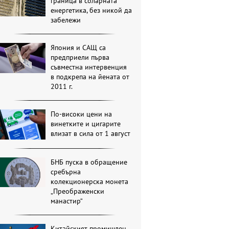
граница в соларната
енергетика, без никой да
забележи
Япония и САЩ са
предприели първа
съвместна интервенция
в подкрепа на йената от
2011 г.
По-високи цени на
винетките и цигарите
влизат в сила от 1 август
БНБ пуска в обращение
сребърна
колекционерска монета
„Преображенски
манастир“
Китайският промишлен