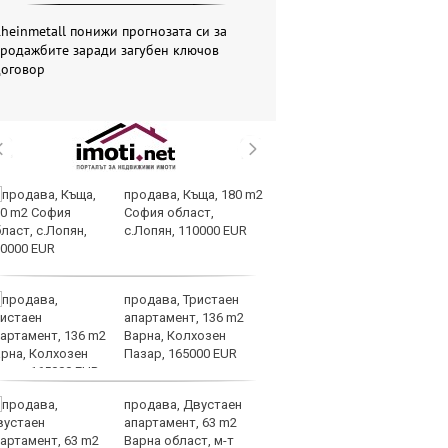
heinmetall понижи прогнозата си за
продажбите заради загубен ключов
договор
продава, Къща, 180 m2
Вс
София област,
Ду
с.Лопян, 110000 EUR
Съ
продава, Тристаен
Са
апартамент, 136 m2
м
Варна, Колхозен
г
Пазар, 165000 EUR
ху
продава, Двустаен
Sh
апартамент, 63 m2
Г
Варна област, м-т
ко