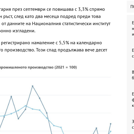
П
ария през септември се повишава с 3,3% спрямо
ен ръст, след като два месеца подред преди това
Е
 от данните на Националния статистически институт
н
зонно изгладени.
 е регистрирано намаление с 5,5% на календарно
о производство. Този спад продължава вече десет
с
В
ф
к
З
с