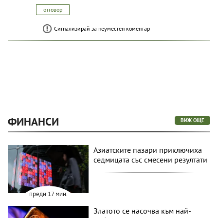
отговор
Сигнализирай за неуместен коментар
ФИНАНСИ
ВИЖ ОЩЕ
Азиатските пазари приключиха
седмицата със смесени резултати
преди 17 мин.
Златото се насочва към най-