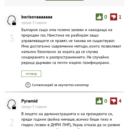
borisovaaaaaaa
0
1
преди 3 години
България също има големи залежи и находища на
3
природен газ. Наистина не разбирам защо
управляващите се правят, че такива не съществуват.
Има достатъчно съвременни методи, които позволяват
напълно безопасно за хората да се случва
сондирането и разпространението. Не случайно
редица държави са почти изцяло газифицирани.
отговор
Сигнализирай за неуместен коментар
Pyramid
0
4
преди 3 години
В лицето на администрацията и на президента си,
2
преди години (война нямаше, всичко беше тихо и
гладко /освен в ДНРИ ЛНР), Украъ отказа да си развие