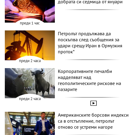
добрата си седмица от януари
преди 1 час
Петролът продължава да
поскъпва след съобщения за
удари срещу Иран в Ормузкия
проток*
преди 2 часа
Корпоративните печалби
надделяват над
геополитическите рискове на
пазарите
преди 2 часа
Американските борсови индекси
са в отстъпление, петролът
отново се устреми нагоре