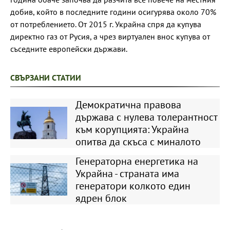
добив, който в последните години осигурява около 70%
от потреблението. От 2015 г. Украйна спря да купува
директно газ от Русия, а чрез виртуален внос купува от
съседните европейски държави.
СВЪРЗАНИ СТАТИИ
Демократична правова
държава с нулева толерантност
към корупцията: Украйна
опитва да скъса с миналото
Генераторна енергетика на
Украйна - страната има
генератори колкото един
ядрен блок