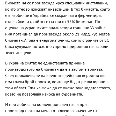
Биометанът се произвежда чрез специални инсталации,
които отново изискват инвестиции. В тях бимасата, която
е в изобилие в Украйна, се съхранява и ферментира,
отделяйки газ, който се състои от 55% биометан. По
оценка на украинските анализатори годишно Украйна
има потенциал да произвежда около 21 млрд. куб. метра
биометан. А това е енергоизточник, който страните от ЕС
биха купували по-охотно спрямо природния газ заради
зелените цели.
В Украйна смятат, че единствената причина
производството на биометан да е в застой е войната.
След приключване на военните действия вероятно ще
има голям брой проекти, които ще бъдат реализирани в
тази област. Спънка може да се окаже законодателството,
което не позволява износа на суровината.
И при добива на конвенционален газ, и при
производството на метан от ключово значение са