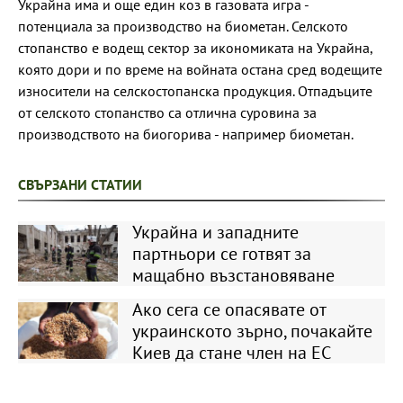
Украйна има и още един коз в газовата игра -
потенциала за производство на биометан. Селското
стопанство е водещ сектор за икономиката на Украйна,
която дори и по време на войната остана сред водещите
износители на селскостопанска продукция. Отпадъците
от селското стопанство са отлична суровина за
производството на биогорива - например биометан.
СВЪРЗАНИ СТАТИИ
Украйна и западните
партньори се готвят за
мащабно възстановяване
Ако сега се опасявате от
украинското зърно, почакайте
Киев да стане член на ЕС