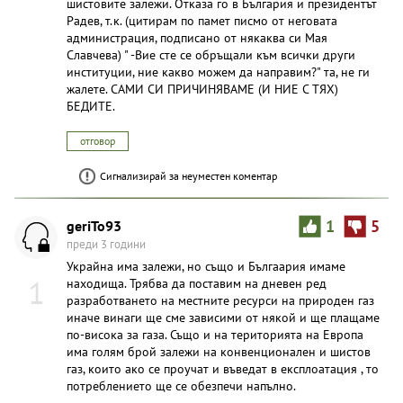
шистовите залежи. Отказа го в България и президентът
Радев, т.к. (цитирам по памет писмо от неговата
администрация, подписано от някаква си Мая
Славчева) " -Вие сте се обръщали към всички други
институции, ние какво можем да направим?" та, не ги
жалете. САМИ СИ ПРИЧИНЯВАМЕ (И НИЕ С ТЯХ)
БЕДИТЕ.
отговор
Сигнализирай за неуместен коментар
geriTo93
1
5
преди 3 години
Украйна има залежи, но също и Бългаария имаме
1
находища. Трябва да поставим на дневен ред
разработването на местните ресурси на природен газ
иначе винаги ще сме зависими от някой и ще плащаме
по-висока за газа. Също и на територията на Европа
има голям брой залежи на конвенционален и шистов
газ, които ако се проучат и въведат в експлоатация , то
потреблението ще се обезпечи напълно.