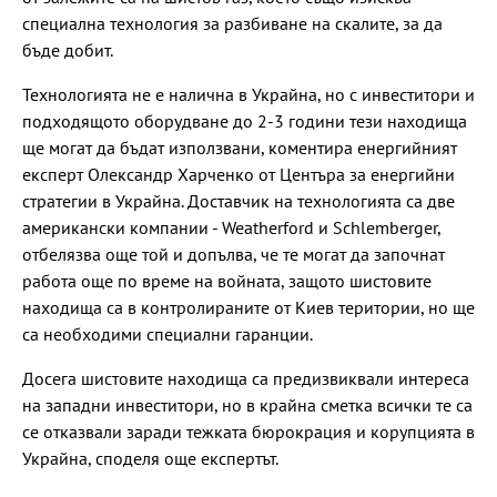
специална технология за разбиване на скалите, за да
бъде добит.
Технологията не е налична в Украйна, но с инвеститори и
подходящото оборудване до 2-3 години тези находища
ще могат да бъдат използвани, коментира енергийният
експерт Олександр Харченко от Центъра за енергийни
стратегии в Украйна. Доставчик на технологията са две
американски компании - Weatherford и Schlemberger,
отбелязва още той и допълва, че те могат да започнат
работа още по време на войната, защото шистовите
находища са в контролираните от Киев територии, но ще
са необходими специални гаранции.
Досега шистовите находища са предизвиквали интереса
на западни инвеститори, но в крайна сметка всички те са
се отказвали заради тежката бюрокрация и корупцията в
Украйна, споделя още експертът.