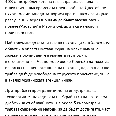
40% от потреблението на газ в страната се пада на
индустрията във времената преди войната. Днес обаче
някои големи заводи затвориха врати - някои са изцяло
разрушени и вероятно няма да бъдат възстановени
повече ("Азовстал" в Мариупол), други са намалили
производството.
Най-големите доказани газови находища са в Харковска
област и в област Полтава. Украйна обаче има още
залежи в окупираните в момента територии,
включително и в Черно море около Крим. За да може да
използва пълния потенциал на находищата, страната ще
трябва да бъде освободена от руското присъствие, пише
в анализ украинската агенция Униан.
Друг проблем пред развитието на индустрията са
технологиите - находищата на Украйна са на по-голяма
дълбочина от обичайното - на около 5 километра и
трябват съвременни методи, за да бъдат достигнати. Част
от залежите са на шистов газ, което също изисква