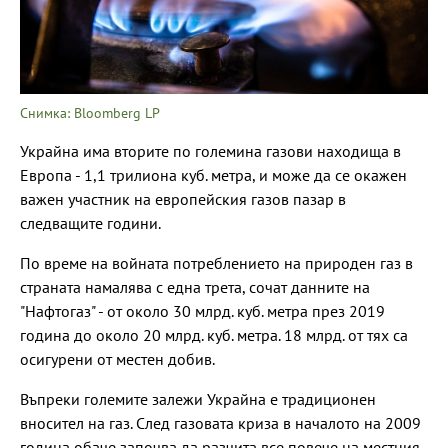
Снимка: Bloomberg LP
Украйна има вторите по големина газови находища в
Европа - 1,1 трилиона куб. метра, и може да се окажен
важен участник на европейския газов пазар в
следващите години.
По време на войната потреблението на природен газ в
страната намалява с една трета, сочат данните на
"Нафтогаз" - от около 30 млрд. куб. метра през 2019
година до около 20 млрд. куб. метра. 18 млрд. от тях са
осигурени от местен добив.
Въпреки големите залежи Украйна е традиционен
вносител на газ. След газовата криза в началото на 2009
година обаче започва да разчита все повече на местния