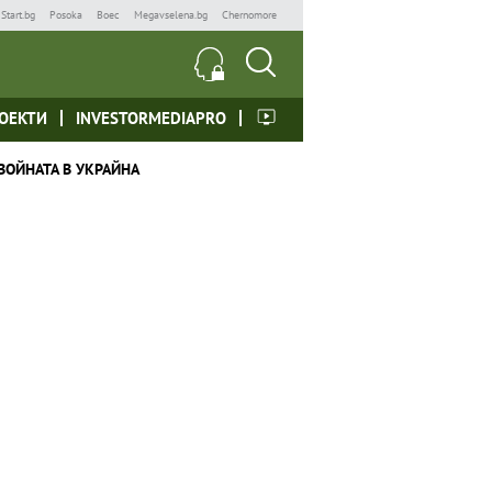
Start.bg
Posoka
Boec
Megavselena.bg
Chernomore
ОЕКТИ
INVESTORMEDIAPRO
ВОЙНАТА В УКРАЙНА