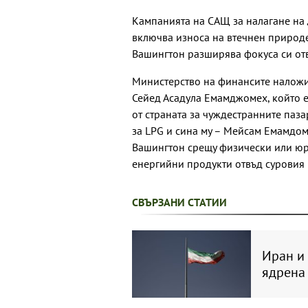
Кампанията на САЩ за налагане на 
включва износа на втечнен природе
Вашингтон разширява фокуса си отв
Министерство на финансите наложи
Сейед Асадула Емамджомех, който е 
от страната за чуждестранните паза
за LPG и сина му – Мейсам Емамдом
Вашингтон срещу физически или юри
енергийни продукти отвъд суровия 
СВЪРЗАНИ СТАТИИ
Иран и
ядрена