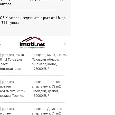
контрол
OFIX затвори седмицата с ръст от 1% до
 311 пункта
продава, Къща, 210 m2
Те
Пловдив област,
ги
с.Войводиново,
иг
175000 EUR
ст
отшумяват
продава, Тристаен
Со
апартамент, 72 m2
Тр
Пловдив, Тракия,
съ
130000 EUR
а 
продава, Двустаен
Це
апартамент, 74 m2
Ру