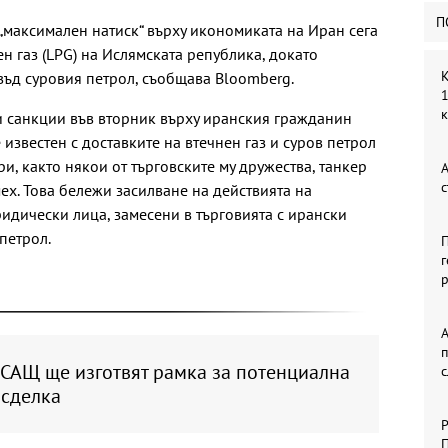
П
„максимален натиск“ върху икономиката на Иран сега
н газ (LPG) на Ислямската република, докато
К
ъд суровия петрол, съобщава Bloomberg.
1
 санкции във вторник върху иранския гражданин
известен с доставките на втечнен газ и суров петрол
ри, както някои от търговските му дружества, танкер
А
с
ех. Това бележи засилване на действията на
дически лица, замесени в търговията с ирански
петрол.
П
г
р
А
 САЩ ще изготвят рамка за потенциална
 сделка
Р
П