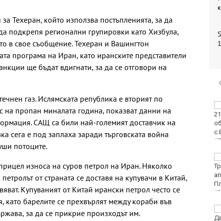
за Техеран, който използва постъпленията, за да
да подкрепя регионални групировки като Хизбула,
S
ото в свое съобщение. Техеран и Вашингтон
1
та програма на Иран, като иранските представители
анкции ще бъдат вдигнати, за да се отговори на
течнен газ. Ислямската република е вторият по
Двоен ръст на
с на пропан миналата година, показват данни на
чревните инфекции за
ормация. САЩ са били най-големият доставчик на
седмица във
Варненско
зка сега е под заплаха заради търговската война
уши потоците.
Вечерен крос ще се
прицел износа на суров петрол на Иран. Няколко
проведе тази събота в
Морската градина на
петролът от страната се доставя на купувачи в Китай,
Варна
вяват. Купуваният от Китай ирански петрол често се
, като барелите се прехвърлят между кораби във
Тази събота: откриват
ржава, за да се прикрие произходът им.
ловния сезон за