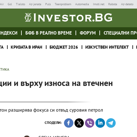
Air
Gol
Tialoto
Az-jenata
Puls
Teenproblem
Automedia
Imoti.net
Rabota
Az-deteto
ИНДЕКСИ
БФБ В РЕАЛНО ВРЕМЕ
ФОРУМ
СПЕЦИАЛНИ ПР
ТА
КРИЗАТА В ИРАН
БЮДЖЕТ 2026
ИЗКУСТВЕН ИНТЕЛЕКТ
ЕТИКА
ии и върху износа на втечнен
гтон разширява фокуса си отвъд суровия петрол
СПОДЕЛИ: