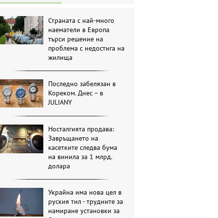
Страната с най-много
наематели в Европа
търси решение на
проблема с недостига на
жилища
Последно забелязан в
Кореком. Днес – в
JULIANY
Носталгията продава:
Завръщането на
касетките следва бума
на винила за 1 млрд.
долара
Украйна има нова цел в
руския тил - трудните за
намиране установки за