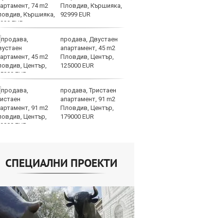
Пловдив, Кършияка,
та
92999 EUR
продава, Двустаен
СА
апартамент, 45 m2
мл
Пловдив, Център,
пр
125000 EUR
п
продава, Тристаен
Н
апартамент, 91 m2
Op
Пловдив, Център,
на
179000 EUR
це
СПЕЦИАЛНИ ПРОЕКТИ