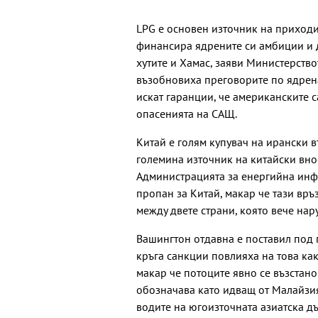
LPG е основен източник на приходи 
финансира ядрените си амбиции и 
хутите и Хамас, заяви Министерств
възобновиха преговорите по ядрена
искат гаранции, че американските с
опасенията на САЩ.
Китай е голям купувач на ирански в
големина източник на китайски вно
Администрацията за енергийна инф
пропан за Китай, макар че тази връ
между двете страни, която вече нар
Вашингтон отдавна е поставил под 
кръга санкции повлияха на това как 
макар че потоците явно се възстано
обозначава като идващ от Малайзия
водите на югоизточната азиатска дъ