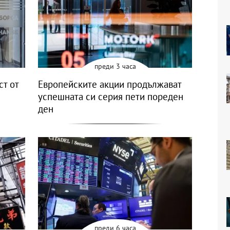
преди 3 часа
ст от
Европейските акции продължават
успешната си серия пети пореден
ден
преди 6 часа