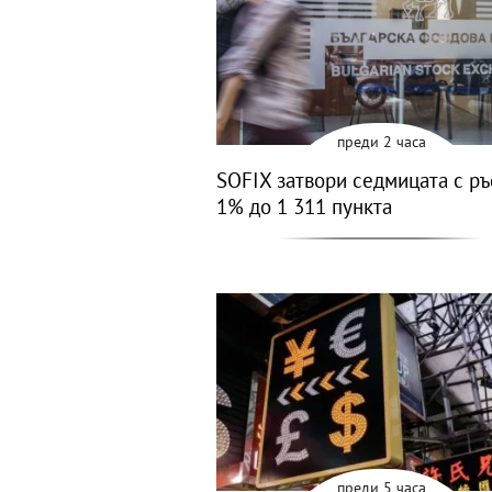
преди 2 часа
SOFIX затвори седмицата с ръ
1% до 1 311 пункта
преди 5 часа