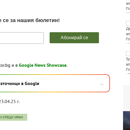
пернат дивеч
ФК Девня гостува на
Атлетик (Провадия) за
Аматьорската купа
Национална мрежа за
децата:
tor.bg и в
Google News Showcase
.
Саморазправата не е
правосъдие след
случая с „ловци на педофили“
→
източници в Google
23.04.25 г.
И СРЕЩУ ИРАН