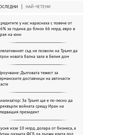
ОСЛЕДНИ
НАЙ-ЧЕТЕНИ
редитите у нас нараснаха с повече от
6% за година до близо 66 млрд. евро в
края на юни
пелативният съд не позволи на Тръмп да
трои новата бална зала в Белия дом
роучване: Дълговата тежест за
ерманските доставчици на авточасти
асте
нализатор: За Тръмп ще е по-лесно да
прехвърли войната срещу Иран на
следващия президент
усия иззе 10 млрд. долара от бизнеса, а
утин разчита ФСБ да държи елита под