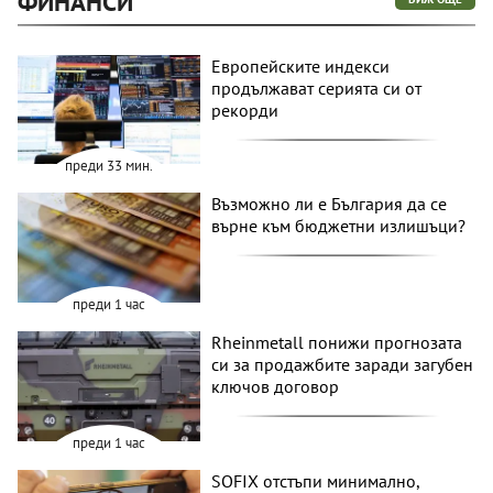
ФИНАНСИ
Европейските индекси
продължават серията си от
рекорди
преди 33 мин.
Възможно ли е България да се
върне към бюджетни излишъци?
преди 1 час
Rheinmetall понижи прогнозата
си за продажбите заради загубен
ключов договор
преди 1 час
SOFIX отстъпи минимално,