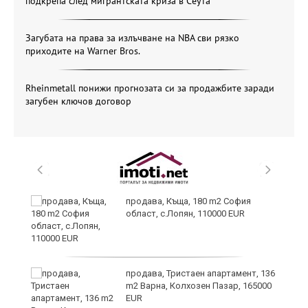
подкрепа след мигрантската криза в Сеута
Загубата на права за излъчване на NBA сви рязко
приходите на Warner Bros.
Rheinmetall понижи прогнозата си за продажбите заради
загубен ключов договор
за
продава, Къща, 180 m2 София
област, с.Лопян, 110000 EUR
те
продава, Тристаен апартамент, 136
m2 Варна, Колхозен Пазар, 165000
EUR