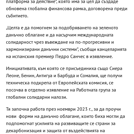
платформа за действие“, която има за цел да създаде
обновена глобална финансова рамка, договорена преди
събитието.
„Целта е да помогнем за подобряването на зеленото
данъчно облагане и да насърчим международната
солидарност чрез въвеждане на по-прогресивни и
хармонизирани данъчни системи“, съобщи канцеларията
на испанския премиер Педро Санчес в изявление.
Инициативата, към която се присъединиха също Сиера
Леоне, Бенин, Антигуа и Барбуда и Сомалия, ще получи
техническа подкрепа от Европейската комисия, се
посочва в отделно изявление на Работната група за
глобални солидарни налози.
Тя започна работа през ноември 2023 г., за да проучи
нови форми на данъчно облагане, които биха могли да
подпомогнат усилията на развиващите се страни за
декарбонизация и защита от въздействията на