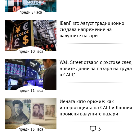
преди 8 часа
iBanFirst: Август традиционно
създава напрежение на
валутните пазари
преди 10 часа
Wall Street отваря с ръстове след
новите данни за пазара на труда
в САЩ*
преди 11 часа
Йената като оръжие: как
интервенцията на САЩ и Япония
променя валутните пазари
3
преди 13 часа