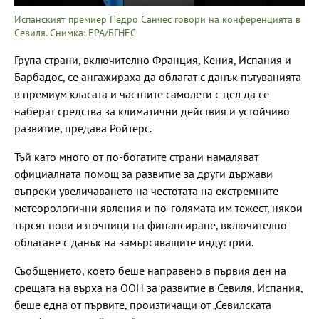
Испанският премиер Педро Санчес говори на конференцията в
Севиля. Снимка: EPA/БГНЕС
Група страни, включително Франция, Кения, Испания и
Барбадос, се ангажираха да облагат с данък пътуванията
в премиум класата и частните самолети с цел да се
наберат средства за климатични действия и устойчиво
развитие, предава Ройтерс.
Тъй като много от по-богатите страни намаляват
официалната помощ за развитие за други държави
въпреки увеличаването на честотата на екстремните
метеорологични явления и по-голямата им тежест, някои
търсят нови източници на финансиране, включително
облагане с данък на замърсяващите индустрии.
Съобщението, което беше направено в първия ден на
срещата на върха на ООН за развитие в Севиля, Испания,
беше една от първите, произтичащи от „Севилската