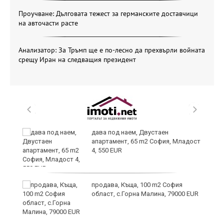
Проучване: Дълговата тежест за германските доставчици
на авточасти расте
Анализатор: За Тръмп ще е по-лесно да прехвърли войната
срещу Иран на следващия президент
и
дава под наем, Двустаен
апартамент, 65 m2 София, Младост
4, 550 EUR
и
продава, Къща, 100 m2 София
област, с.Горна Малина, 79000 EUR