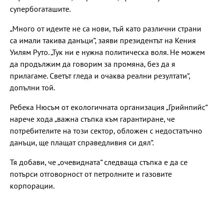
супербогаташите.
„Много от идеите не са нови, тъй като различни страни
са имали такива данъци“, заяви президентът на Кения
Уилям Руто. „Тук ни е нужна политическа воля. Не можем
да продължим да говорим за промяна, без да я
прилагаме. Светът гледа и очаква реални резултати“,
допълни той.
Ребека Нюсъм от екологичната организация „Грийнпийс“
нарече хода „важна стъпка към гарантиране, че
потребителите на този сектор, обложен с недостатъчно
данъци, ще плащат справедливия си дял“.
Тя добави, че „очевидната“ следваща стъпка е да се
потърси отговорност от петролните и газовите
корпорации.