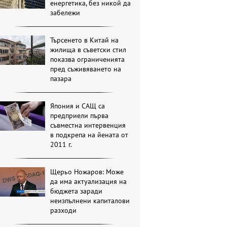
енергетика, без никой да
забележи
Търсенето в Китай на
жилища в съветски стил
показва ограниченията
пред съживяването на
пазара
Япония и САЩ са
предприели първа
съвместна интервенция
в подкрепа на йената от
2011 г.
Щерьо Ножаров: Може
да има актуализация на
бюджета заради
неизпълнени капиталови
разходи