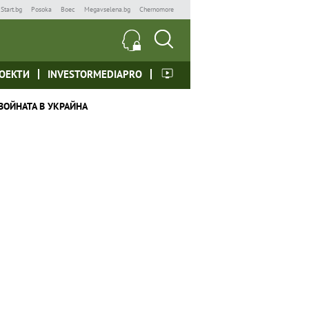
Start.bg
Posoka
Boec
Megavselena.bg
Chernomore
ОЕКТИ
INVESTORMEDIAPRO
ВОЙНАТА В УКРАЙНА