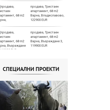
продава, Тристаен
По
апартамент, 68 m2
ка
Варна, Владиславово,
п
122900 EUR
п
облигации
продава, Тристаен
Ю
апартамент, 68 m2
не
Варна, Възраждане 3,
съ
119900 EUR
СПЕЦИАЛНИ ПРОЕКТИ