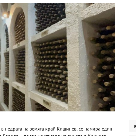
П
, в недрата на земята край Кишинев, се намира един