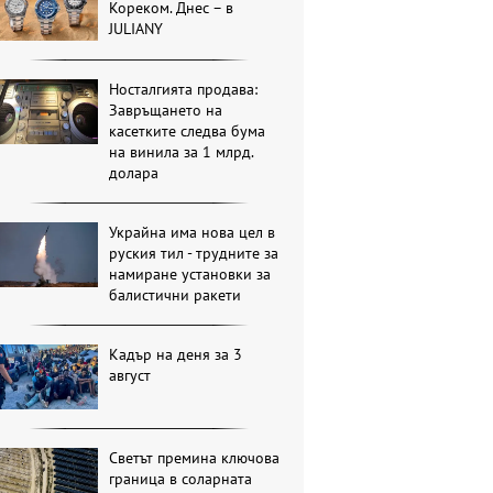
Кореком. Днес – в
JULIANY
Носталгията продава:
Завръщането на
касетките следва бума
на винила за 1 млрд.
долара
Украйна има нова цел в
руския тил - трудните за
намиране установки за
балистични ракети
Кадър на деня за 3
август
Светът премина ключова
граница в соларната