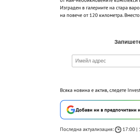
от най-необикновените комплекси в
Изграден в галериите на стара вар
на повече от 120 километра. Вмест
Всяка новина е актив, следете Inves
Добави ни в предпочитани 
Последна актуализация:
17:00 | 