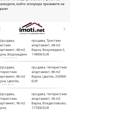
азходите, който игнорира призивите на
Тръмп
продава, Тристаен
Ту
апартамент, 68 m2
дв
Варна, Възраждане 3,
къ
118900 EUR
в
продава, Четиристаен
За
апартамент, 86 m2
мо
Варна, Цветен, 204900
ск
EUR
продава, Четиристаен
Др
апартамент, 96 m2
д
Варна, Владиславово,
г
177000 EUR
Б