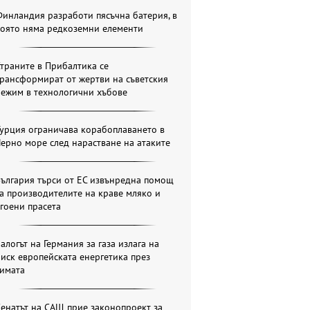
инландия разработи пясъчна батерия, в
която няма редкоземни елементи
траните в Прибалтика се
рансформират от жертви на съветския
режим в технологични хъбове
урция ограничава корабоплаването в
ерно море след нарастване на атаките
ългария търси от ЕС извънредна помощ
а производителите на краве мляко и
гоени прасета
алогът на Германия за газа излага на
иск европейската енергетика през
зимата
енатът на САЩ прие законопроект за