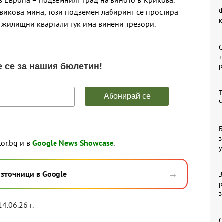
 Европа – подземният град на виното в Крикова.
Ф
овикова мина, този подземен лабиринт се простира
о жилищни квартали тук има винени трезори.
С
т
Т
Ч
Б
з
tor.bg и в
Google News Showcase
.
у
→
източници в Google
З
р
14.06.26 г.
С