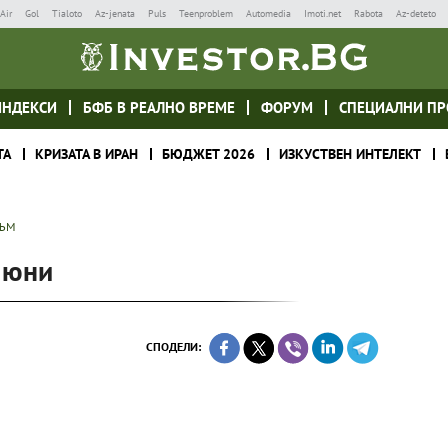
Air
Gol
Tialoto
Az-jenata
Puls
Teenproblem
Automedia
Imoti.net
Rabota
Az-deteto
ИНДЕКСИ
БФБ В РЕАЛНО ВРЕМЕ
ФОРУМ
СПЕЦИАЛНИ ПР
ТА
КРИЗАТА В ИРАН
БЮДЖЕТ 2026
ИЗКУСТВЕН ИНТЕЛЕКТ
ЗЪМ
 юни
СПОДЕЛИ: