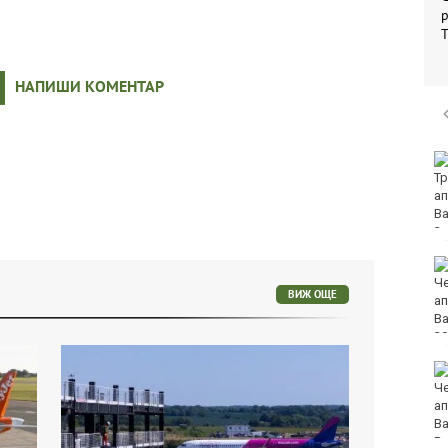
р
НАПИШИ КОМЕНТАР
"Ние, потребителите":
Всеки има право сам
да избере кои плажни
принадлежности да
наеме
Почина бащата на Лео
Меси
ВИЖ ОЩЕ
Вучич: Украйна е
приятелска държава
на Сърбия