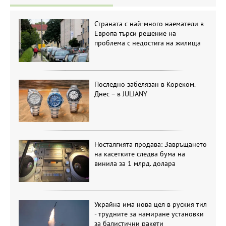
Страната с най-много наематели в
Европа търси решение на
проблема с недостига на жилища
Последно забелязан в Кореком.
Днес – в JULIANY
Носталгията продава: Завръщането
на касетките следва бума на
винила за 1 млрд. долара
Украйна има нова цел в руския тил
- трудните за намиране установки
за балистични ракети