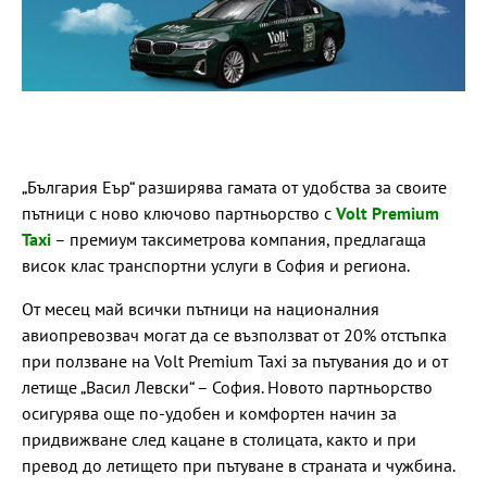
„България Еър“ разширява гамата от удобства за своите
пътници с ново ключово партньорство с
Volt Premium
Taxi
– премиум таксиметрова компания, предлагаща
висок клас транспортни услуги в София и региона.
От месец май всички пътници на националния
авиопревозвач могат да се възползват от 20% отстъпка
при ползване на Volt Premium Taxi за пътувания до и от
летище „Васил Левски“ – София. Новото партньорство
осигурява още по-удобен и комфортен начин за
придвижване след кацане в столицата, както и при
превод до летището при пътуване в страната и чужбина.