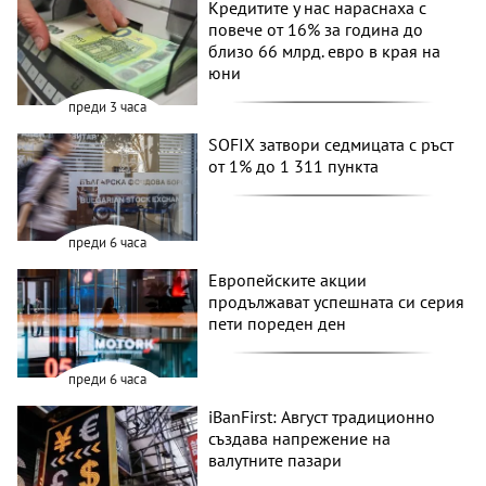
Кредитите у нас нараснаха с
повече от 16% за година до
близо 66 млрд. евро в края на
юни
преди 3 часа
SOFIX затвори седмицата с ръст
от 1% до 1 311 пункта
преди 6 часа
Европейските акции
продължават успешната си серия
пети пореден ден
преди 6 часа
iBanFirst: Август традиционно
създава напрежение на
валутните пазари