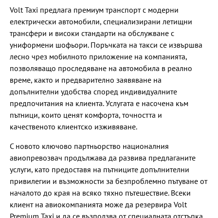
Volt Taxi предлага премиум транспорт с модерни
електрически автомобили, специализирани летищни
трансфери и високи стандарти на обслужване с
униформени шофьори. Поръчката на такси се извършва
лесно чрез мобилното приложение на компанията,
позволяващо проследяване на автомобила в реално
време, както и предварително заявяване на
допълнителни удобства според индивидуалните
предпочитания на клиента. Услугата е насочена към
пътници, които ценят комфорта, точността и
качественото клиентско изживяване.
С новото ключово партньорство националния
авиопревозвач продължава да развива предлаганите
услуги, като предоставя на пътниците допълнителни
привилегии и възможности за безпроблемно пътуване от
началото до края на всяко тяхно пътешествие. Всеки
клиент на авиокомпанията може да резервира Volt
Premium Taxi и да се възползва от специалната отстъпка,