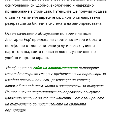
осигурявайки си удобно, екологично и надеждно
придвижване в столицата. Пътниците ще получат кода за
отстъпка на имейл адресите си, с които са направени
резервации за билети в системата на авиопревозвача.
Освен качествено обслужване по време на полет,
„България Еър“ предлага на своите пасажери и богато
портфолио от допълнителни услуги и ексклузивни
партньорства, които правят всяко пътуване още по-
удобно и организирано.
На официалния
сайт на авиокомпанията
пътниците
могат да открият секция с предложения на партньори за
изгодни пакетни почивки, резервации на хотели,
автомобили под наем, както и застраховки за пътуване.
По този начин националният авиопревозвач осигурява
цялостно решение за своите клиенти – от планирането
на пътуването до пристигането на крайната
дестинация.