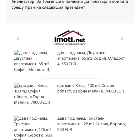
Анализатор: За Тръмп ще е по-лесно да прехвърли войната
срещу Иран на следващия президент
и
дава под наем, Двустаен
апартамент, 65 m2 София, Младост
4, 550 EUR
и
продава, Къща, 100 m2 София
област, с.Горна Малина, 79000 EUR
дава под наем, Тристаен
апартамент, 125 m2 София, Борово,
950 EUR