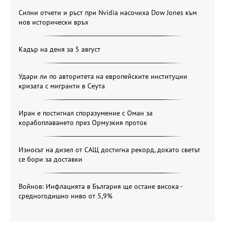
Силни отчети и ръст при Nvidia насочиха Dow Jones към
нов исторически връх
Кадър на деня за 5 август
Удари ли по авторитета на европейските институции
кризата с мигранти в Сеута
Иран е постигнал споразумение с Оман за
корабоплаването през Ормузкия проток
Износът на дизел от САЩ достигна рекорд, докато светът
се бори за доставки
Войнов: Инфлацията в България ще остане висока -
средногодишно ниво от 5,9%