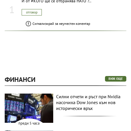
И от #КОГО ще се отбранява НАТО ?..
1
отговор
Сигнализирай за неуместен коментар
ФИНАНСИ
ВИЖ ОЩЕ
Силни отчети и ръст при Nvidia
насочиха Dow Jones към нов
исторически връх
преди 5 часа