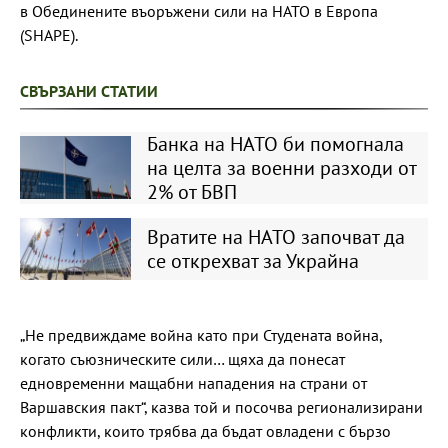
в Обединените въоръжени сили на НАТО в Европа
(SHAPE).
СВЪРЗАНИ СТАТИИ
Банка на НАТО би помогнала
на целта за военни разходи от
2% от БВП
Вратите на НАТО започват да
се открехват за Украйна
„Не предвиждаме война като при Студената война,
когато съюзническите сили… щяха да понесат
едновременни мащабни нападения на страни от
Варшавския пакт“, казва той и посочва регионализирани
конфликти, които трябва да бъдат овладени с бързо