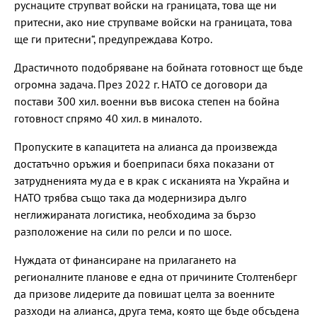
руснаците струпват войски на границата, това ще ни
притесни, ако ние струпваме войски на границата, това
ще ги притесни“, предупреждава Котро.
Драстичното подобряване на бойната готовност ще бъде
огромна задача. През 2022 г. НАТО се договори да
постави 300 хил. военни във висока степен на бойна
готовност спрямо 40 хил. в миналото.
Пропуските в капацитета на алианса да произвежда
достатъчно оръжия и боеприпаси бяха показани от
затрудненията му да е в крак с исканията на Украйна и
НАТО трябва също така да модернизира дълго
неглижираната логистика, необходима за бързо
разположение на сили по релси и по шосе.
Нуждата от финансиране на прилагането на
регионалните планове е една от причините Столтенберг
да призове лидерите да повишат целта за военните
разходи на алианса, друга тема, която ще бъде обсъдена