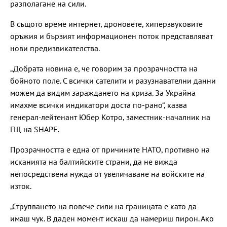
разполагане на сили.
В същото време интернет, дроновете, хиперзвуковите
оръжия и бързият информационен поток представляват
нови предизвикателства.
„Добрата новина е, че говорим за прозрачността на
бойното поле. С всички сателити и разузнавателни данни
можем да видим зараждането на криза. За Украйна
имахме всички индикатори доста по-рано“, казва
генерал-лейтенант Юбер Котро, заместник-началник на
ГЩ на SHAPE.
Прозрачността е една от причините НАТО, противно на
исканията на балтийските страни, да не вижда
непосредствена нужда от увеличаване на войските на
изток.
„Струпването на повече сили на границата е като да
имаш чук. В даден момент искаш да намериш пирон. Ако