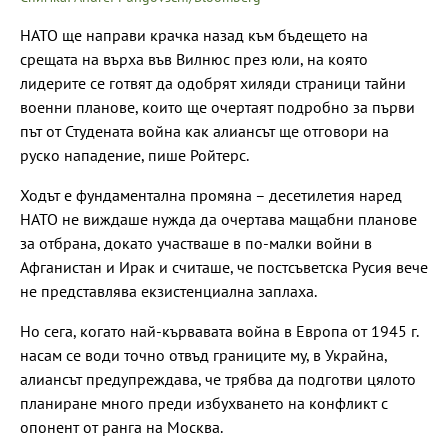
НАТО ще направи крачка назад към бъдещето на
срещата на върха във Вилнюс през юли, на която
лидерите се готвят да одобрят хиляди страници тайни
военни планове, които ще очертаят подробно за първи
път от Студената война как алиансът ще отговори на
руско нападение, пише Ройтерс.
Ходът е фундаментална промяна – десетилетия наред
НАТО не виждаше нужда да очертава мащабни планове
за отбрана, докато участваше в по-малки войни в
Афганистан и Ирак и считаше, че постсъветска Русия вече
не представлява екзистенциална заплаха.
Но сега, когато най-кървавата война в Европа от 1945 г.
насам се води точно отвъд границите му, в Украйна,
алиансът предупреждава, че трябва да подготви цялото
планиране много преди избухването на конфликт с
опонент от ранга на Москва.