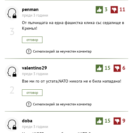
penman
3
11
преди 3 години
От пълчищата на една фашистка клика със седалище в
3
Кремъл!
отговор
Сигнализирай за неуместен коментар
valentino29
15
6
преди 3 години
Взе ми го от устата,NATO никога не е била нападана!
2
отговор
Сигнализирай за неуместен коментар
doba
15
9
преди 3 години