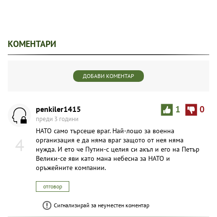
КОМЕНТАРИ
ДОБАВИ КОМЕНТАР
penkiler1415
1
0
преди 3 години
НАТО само търсеше враг. Най-лошо за военна
4
организация е да няма враг защото от нея няма
нужда. И ето че Путин-с целия си акъл и его на Петър
Велики-се яви като мана небесна за НАТО и
оръжейните компании.
отговор
Сигнализирай за неуместен коментар