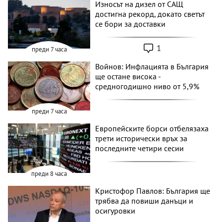
Износът на дизел от САЩ
достигна рекорд, докато светът
се бори за доставки
1
преди 7 часа
Войнов: Инфлацията в България
ще остане висока -
средногодишно ниво от 5,9%
преди 7 часа
Европейските борси отбелязаха
трети исторически връх за
последните четири сесии
преди 8 часа
Кристофор Павлов: България ще
трябва да повиши данъци и
осигуровки