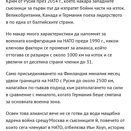
Крим от Русия през 2014 г., което накара западните
съюзници за първи път да изпратят бойни части на изток.
Великобритания, Канада и Германия поеха лидерството
в по една от балтийските страни.
Но макар много характеристики да напомнят за
военната конфигурация на НАТО преди 1990 г., някои
ключови фактори се променят за алианса, който
оттогава се разшири с около 1000 км на изток и се
увеличи от десетина страни членки до 31.
Само присъединяването на Финландия миналия месец
удвои границата на НАТО с Русия до около 2500 км,
налагайки по-гъвкав подход към разполагането на сили
в сравнение с миналото, когато Германия беше смятана
за основната военна зона.
Освен това алиансът вече не се готви да води мащабна
ядрена война срещу Москва и съюзниците ѝ, повечето от
които сега членуват в НАТО, отбелязва Иън Хоуп, историк