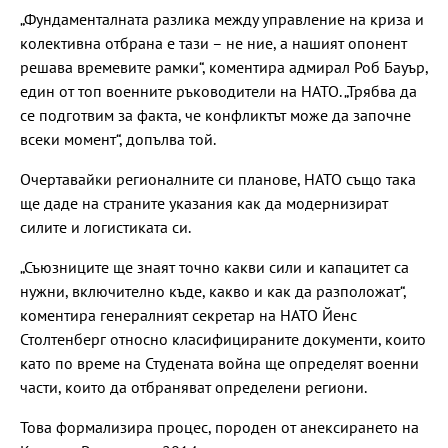
„Фундаменталната разлика между управление на криза и
колективна отбрана е тази – не ние, а нашият опонент
решава времевите рамки“, коментира адмирал Роб Бауър,
един от топ военните ръководители на НАТО. „Трябва да
се подготвим за факта, че конфликтът може да започне
всеки момент“, допълва той.
Очертавайки регионалните си планове, НАТО също така
ще даде на страните указания как да модернизират
силите и логистиката си.
„Съюзниците ще знаят точно какви сили и капацитет са
нужни, включително къде, какво и как да разположат“,
коментира генералният секретар на НАТО Йенс
Столтенберг относно класифицираните документи, които
като по време на Студената война ще определят военни
части, които да отбраняват определени региони.
Това формализира процес, породен от анексирането на