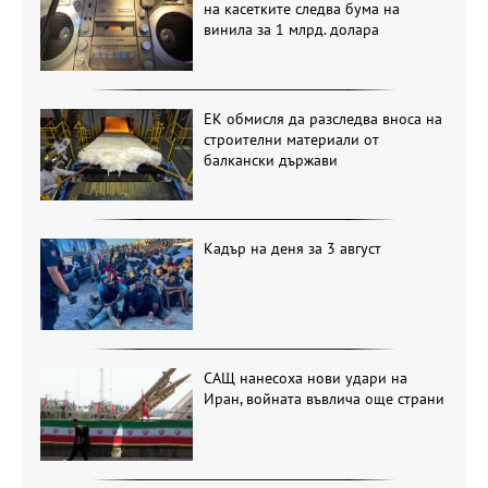
на касетките следва бума на
винила за 1 млрд. долара
ЕК обмисля да разследва вноса на
строителни материали от
балкански държави
Кадър на деня за 3 август
САЩ нанесоха нови удари на
Иран, войната въвлича още страни