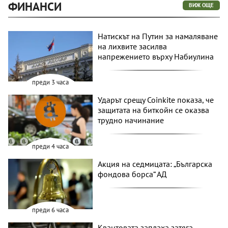
ФИНАНСИ
ВИЖ ОЩЕ
Натискът на Путин за намаляване
на лихвите засилва
напрежението върху Набиулина
преди 3 часа
Ударът срещу Coinkite показа, че
защитата на биткойн се оказва
трудно начинание
преди 4 часа
Акция на седмицата: „Българска
фондова борса“ АД
преди 6 часа
Квантовата заплаха затяга