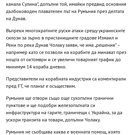
канала Сулина“, допълни той, имайки предвид основния
дълбоководен плавателен път на Румъния през делтата
на Дунав.
Въпреки многократните руски атаки срещу украинските
силози за зърно в пристанищните градове Измаил и
Рени по река Дунав Чолаку заяви, че има „решения“ –
например като се позволи на корабите да минават през
нощта от октомври и се увеличи товарният трафик до
минимум 14 кораба дневно.
Представители на корабната индустрия са коментирали
пред FT, че планът е осъществим.
Румъния ще отвори също още сухопътни гранични
пунктове и ще подобри железопътната си
инфраструктура на гарите, граничещи с Украйна, за да
ускори транзита на товари, допълни Чолаку.
Румъния не съобщава каква е военната помощ, която