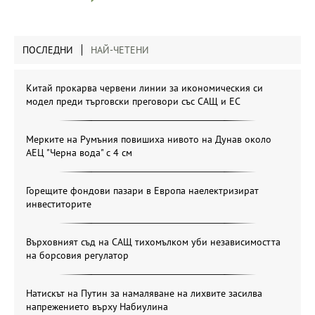
ПОСЛЕДНИ
НАЙ-ЧЕТЕНИ
Китай прокарва червени линии за икономическия си
модел преди търговски преговори със САЩ и ЕС
Мерките на Румъния повишиха нивото на Дунав около
АЕЦ "Черна вода" с 4 см
Горещите фондови пазари в Европа наелектризират
инвеститорите
Върховният съд на САЩ тихомълком уби независимостта
на борсовия регулатор
Натискът на Путин за намаляване на лихвите засилва
напрежението върху Набиулина