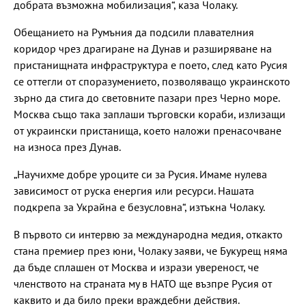
добрата възможна мобилизация“, каза Чолаку.
Обещанието на Румъния да подсили плавателния
коридор чрез драгиране на Дунав и разширяване на
пристанищната инфраструктура е поето, след като Русия
се оттегли от споразумението, позволяващо украинското
зърно да стига до световните пазари през Черно море.
Москва също така заплаши търговски кораби, излизащи
от украински пристанища, което наложи пренасочване
на износа през Дунав.
„Научихме добре уроците си за Русия. Имаме нулева
зависимост от руска енергия или ресурси. Нашата
подкрепа за Украйна е безусловна“, изтъкна Чолаку.
В първото си интервю за международна медия, откакто
стана премиер през юни, Чолаку заяви, че Букурещ няма
да бъде сплашен от Москва и изрази увереност, че
членството на страната му в НАТО ще възпре Русия от
каквито и да било преки враждебни действия.