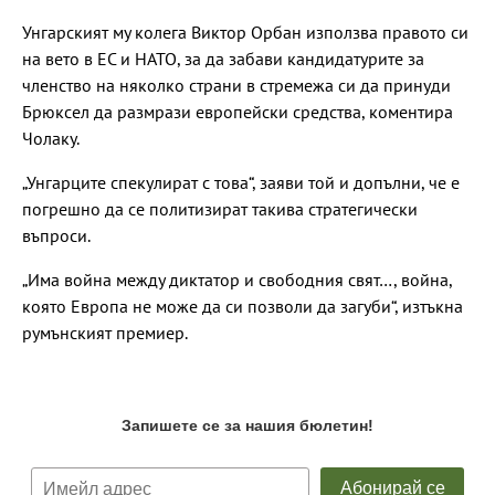
Унгарският му колега Виктор Орбан използва правото си
на вето в ЕС и НАТО, за да забави кандидатурите за
членство на няколко страни в стремежа си да принуди
Брюксел да размрази европейски средства, коментира
Чолаку.
„Унгарците спекулират с това“, заяви той и допълни, че е
погрешно да се политизират такива стратегически
въпроси.
„Има война между диктатор и свободния свят…, война,
която Европа не може да си позволи да загуби“, изтъкна
румънският премиер.