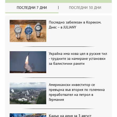
ПОСЛЕДНИ 7 ДНИ
ПОСЛЕДНИ 30 ДНИ
Последно забелязан в Кореком.
Днес – в JULIANY
Украйна има нова цел в руския тил
- трудните за намиране установки
за балистични ракети
Американски инвеститор се
превърна във втория по големина
преработвател на петрол в
Германия
Кадър на деня за 3 август