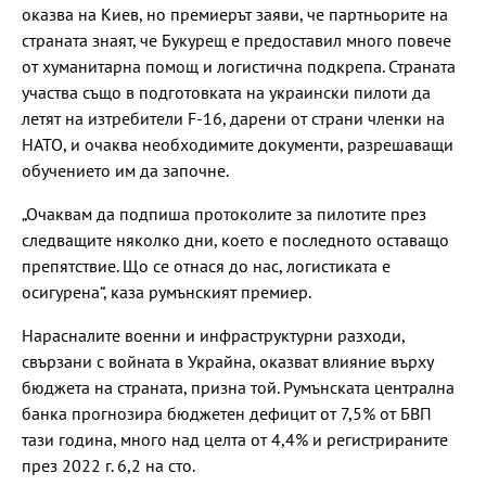
оказва на Киев, но премиерът заяви, че партньорите на
страната знаят, че Букурещ е предоставил много повече
от хуманитарна помощ и логистична подкрепа. Страната
участва също в подготовката на украински пилоти да
летят на изтребители F-16, дарени от страни членки на
НАТО, и очаква необходимите документи, разрешаващи
обучението им да започне.
„Очаквам да подпиша протоколите за пилотите през
следващите няколко дни, което е последното оставащо
препятствие. Що се отнася до нас, логистиката е
осигурена“, каза румънският премиер.
Нарасналите военни и инфраструктурни разходи,
свързани с войната в Украйна, оказват влияние върху
бюджета на страната, призна той. Румънската централна
банка прогнозира бюджетен дефицит от 7,5% от БВП
тази година, много над целта от 4,4% и регистрираните
през 2022 г. 6,2 на сто.