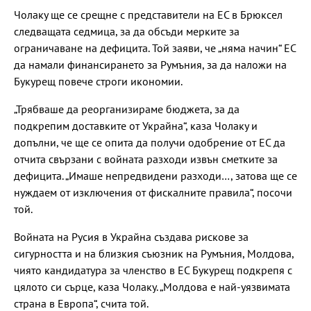
Чолаку ще се срещне с представители на ЕС в Брюксел
следващата седмица, за да обсъди мерките за
ограничаване на дефицита. Той заяви, че „няма начин“ ЕС
да намали финансирането за Румъния, за да наложи на
Букурещ повече строги икономии.
„Трябваше да реорганизираме бюджета, за да
подкрепим доставките от Украйна“, каза Чолаку и
допълни, че ще се опита да получи одобрение от ЕС да
отчита свързани с войната разходи извън сметките за
дефицита. „Имаше непредвидени разходи…, затова ще се
нуждаем от изключения от фискалните правила“, посочи
той.
Войната на Русия в Украйна създава рискове за
сигурността и на близкия съюзник на Румъния, Молдова,
чиято кандидатура за членство в ЕС Букурещ подкрепя с
цялото си сърце, каза Чолаку. „Молдова е най-уязвимата
страна в Европа“, счита той.