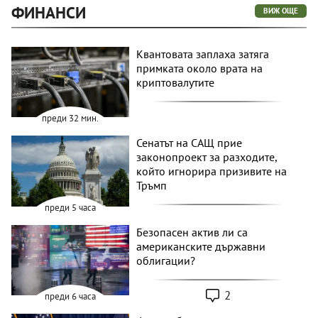
ФИНАНСИ
ВИЖ ОЩЕ
Квантовата заплаха затяга
примката около врата на
криптовалутите
преди 32 мин.
Сенатът на САЩ прие
законопроект за разходите,
който игнорира призивите на
Тръмп
преди 5 часа
Безопасен актив ли са
американските държавни
облигации?
2
преди 6 часа