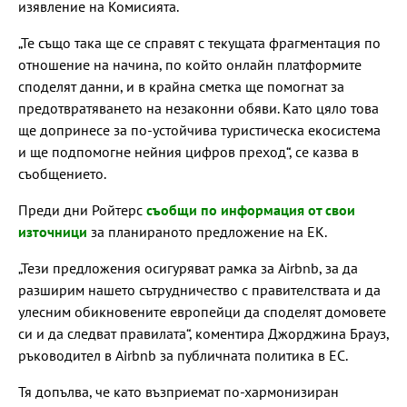
изявление на Комисията.
„Те също така ще се справят с текущата фрагментация по
отношение на начина, по който онлайн платформите
споделят данни, и в крайна сметка ще помогнат за
предотвратяването на незаконни обяви. Като цяло това
ще допринесе за по-устойчива туристическа екосистема
и ще подпомогне нейния цифров преход“, се казва в
съобщението.
Преди дни Ройтерс
съобщи по информация от свои
източници
за планираното предложение на ЕК.
„Тези предложения осигуряват рамка за Airbnb, за да
разширим нашето сътрудничество с правителствата и да
улесним обикновените европейци да споделят домовете
си и да следват правилата“, коментира Джорджина Брауз,
ръководител в Airbnb за публичната политика в ЕС.
Тя допълва, че като възприемат по-хармонизиран