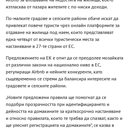
изтласква от пазара жителите с по-ниски доходи.
По-малките градове и селските райони обаче искат да
привлекат повече туристи чрез онлайн платформите за
отдаване на жилища под наем, които представляват
една четвърт от всички туристически места за
настаняване в 27-те страни от ЕС.
Предложението на ЕК е опит да се преодолее мозайката
от различни закони на национално ниво в ЕС,
регулиращи Airbnb и нейните конкуренти, като
същевременно се стреми да балансира интересите на
градовете и селските райони.
„Новите предложени правила ще помогнат да се
подобри прозрачността при идентифицирането и
дейността на домакините за краткосрочно настаняване
и относно правилата, които те трябва да спазват, както и
ще улеснят регистрацията на домакините“, се казва в