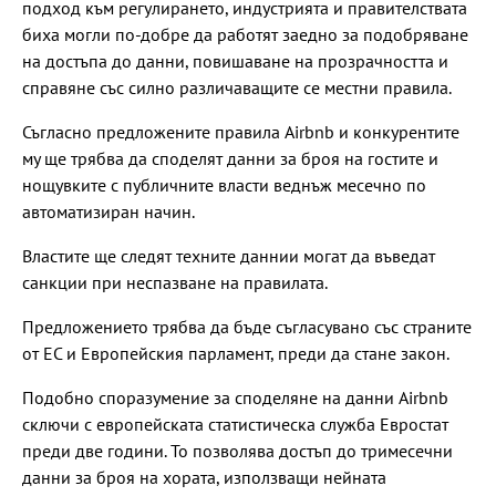
подход към регулирането, индустрията и правителствата
биха могли по-добре да работят заедно за подобряване
на достъпа до данни, повишаване на прозрачността и
справяне със силно различаващите се местни правила.
Съгласно предложените правила Airbnb и конкурентите
му ще трябва да споделят данни за броя на гостите и
нощувките с публичните власти веднъж месечно по
автоматизиран начин.
Властите ще следят техните даннии могат да въведат
санкции при неспазване на правилата.
Предложението трябва да бъде съгласувано със страните
от ЕС и Европейския парламент, преди да стане закон.
Подобно споразумение за споделяне на данни Airbnb
сключи с европейската статистическа служба Евростат
преди две години. То позволява достъп до тримесечни
данни за броя на хората, използващи нейната