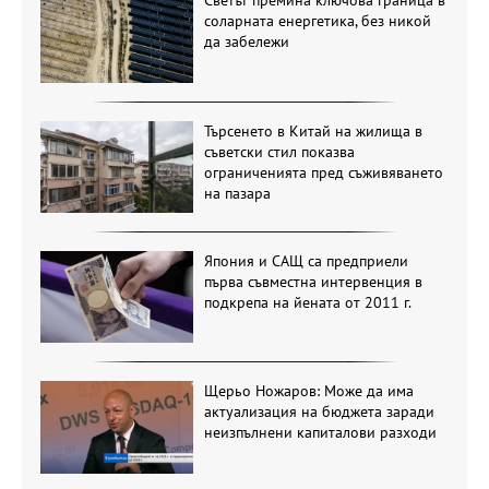
Светът премина ключова граница в
соларната енергетика, без никой
да забележи
Търсенето в Китай на жилища в
съветски стил показва
ограниченията пред съживяването
на пазара
Япония и САЩ са предприели
първа съвместна интервенция в
подкрепа на йената от 2011 г.
Щерьо Ножаров: Може да има
актуализация на бюджета заради
неизпълнени капиталови разходи