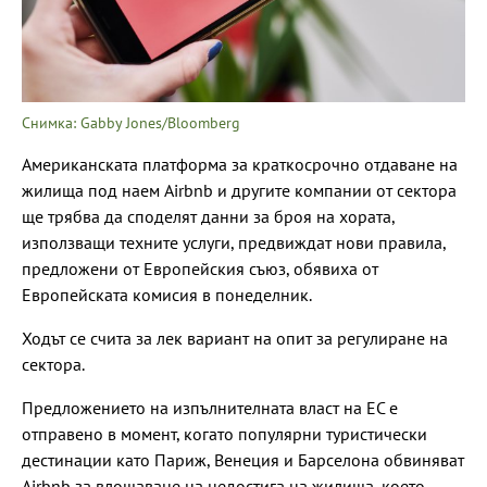
Снимка: Gabby Jones/Bloomberg
Американската платформа за краткосрочно отдаване на
жилища под наем Airbnb и другите компании от сектора
ще трябва да споделят данни за броя на хората,
използващи техните услуги, предвиждат нови правила,
предложени от Европейския съюз, обявиха от
Европейската комисия в понеделник.
Ходът се счита за лек вариант на опит за регулиране на
сектора.
Предложението на изпълнителната власт на ЕС е
отправено в момент, когато популярни туристически
дестинации като Париж, Венеция и Барселона обвиняват
Airbnb за влошаване на недостига на жилища, което