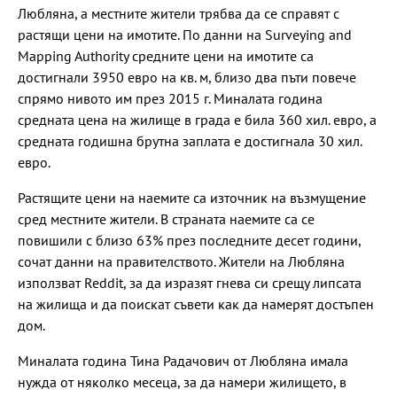
Любляна, а местните жители трябва да се справят с
растящи цени на имотите. По данни на Surveying and
Mapping Authority средните цени на имотите са
достигнали 3950 евро на кв. м, близо два пъти повече
спрямо нивото им през 2015 г. Миналата година
средната цена на жилище в града е била 360 хил. евро, а
средната годишна брутна заплата е достигнала 30 хил.
евро.
Растящите цени на наемите са източник на възмущение
сред местните жители. В страната наемите са се
повишили с близо 63% през последните десет години,
сочат данни на правителството. Жители на Любляна
използват Reddit, за да изразят гнева си срещу липсата
на жилища и да поискат съвети как да намерят достъпен
дом.
Миналата година Тина Радачович от Любляна имала
нужда от няколко месеца, за да намери жилището, в