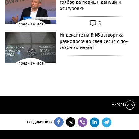
трябва да повиши данъци и
осигуровки
5
преди 14 часа
Индексите на БФБ затвориха
разнопосочно след сесия с по-
слаба активност
преди 14 часа
НАГОРЕ
СЛЕДВАЙ НИ В: