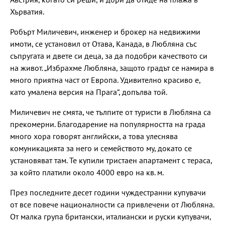
Хърватия.
Робърт Миличевич, инженер и брокер на недвижими
имоти, се установил от Отава, Канада, в Любляна със
съпругата и двете си деца, за да подобри качеството си
на живот. „Избрахме Любляна, защото градът се намира в
много приятна част от Европа. Удивително красиво е,
като умалена версия на Прага“, допълва той.
Миличевич не смята, че тълпите от туристи в Любляна са
прекомерни. Благодарение на популярността на града
много хора говорят английски, а това улеснява
комуникацията за него и семейството му, докато се
установяват там. Те купили тристаен апартамент с тераса,
за който платили около 4000 евро на кв. м.
През последните десет години чуждестранни купувачи
от все повече националности са привлечени от Любляна.
От малка група британски, италиански и руски купувачи,