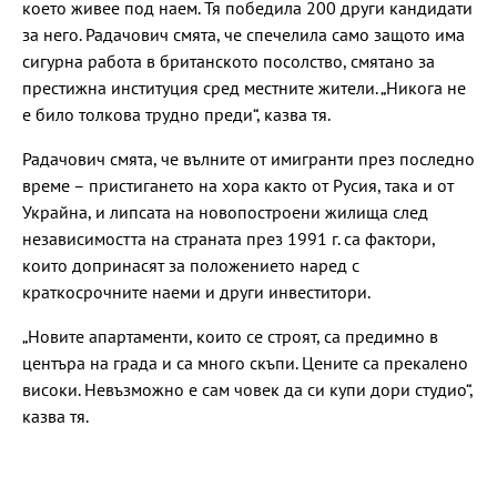
което живее под наем. Тя победила 200 други кандидати
за него. Радачович смята, че спечелила само защото има
сигурна работа в британското посолство, смятано за
престижна институция сред местните жители. „Никога не
е било толкова трудно преди“, казва тя.
Радачович смята, че вълните от имигранти през последно
време – пристигането на хора както от Русия, така и от
Украйна, и липсата на новопостроени жилища след
независимостта на страната през 1991 г. са фактори,
които допринасят за положението наред с
краткосрочните наеми и други инвеститори.
„Новите апартаменти, които се строят, са предимно в
центъра на града и са много скъпи. Цените са прекалено
високи. Невъзможно е сам човек да си купи дори студио“,
казва тя.