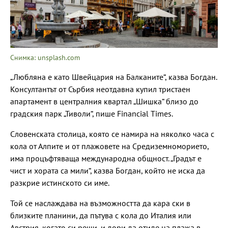
Снимка: unsplash.com
„Любляна е като Швейцария на Балканите“, казва Богдан.
Консултантът от Сърбия неотдавна купил тристаен
апартамент в централния квартал „Шишка“ близо до
градския парк „Тиволи“, пише Financial Times.
Словенската столица, която се намира на няколко часа с
кола от Алпите и от плажовете на Средиземноморието,
има процъфтяваща международна общност. „Градът е
чист и хората са мили“, казва Богдан, който не иска да
разкрие истинското си име.
Той се наслаждава на възможността да кара ски в
близките планини, да пътува с кола до Италия или
Австрия, когато си реши, и дори да отиде на плажа в