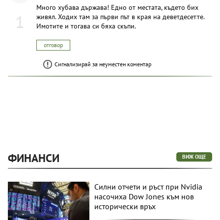
Много хубава държава! Едно от местата, където бих
1
живял. Ходих там за първи път в края на деветдесетте.
Имотите и тогава си бяха скъпи.
отговор
Сигнализирай за неуместен коментар
ФИНАНСИ
ВИЖ ОЩЕ
Силни отчети и ръст при Nvidia
насочиха Dow Jones към нов
исторически връх