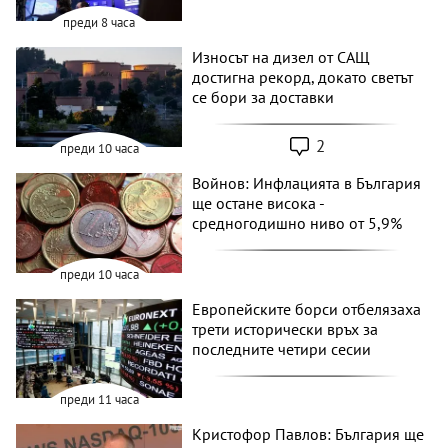
преди 8 часа
Износът на дизел от САЩ
достигна рекорд, докато светът
се бори за доставки
2
преди 10 часа
Войнов: Инфлацията в България
ще остане висока -
средногодишно ниво от 5,9%
преди 10 часа
Европейските борси отбелязаха
трети исторически връх за
последните четири сесии
преди 11 часа
Кристофор Павлов: България ще