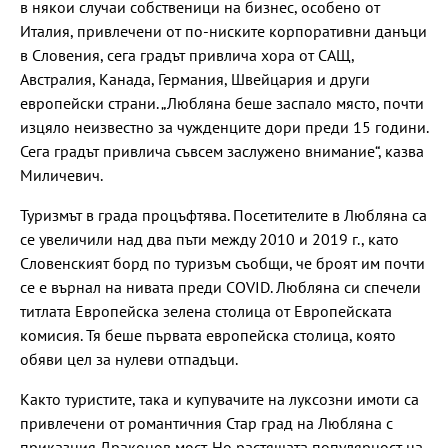
в някои случаи собственици на бизнес, особено от
Италия, привлечени от по-ниските корпоративни данъци
в Словения, сега градът привлича хора от САЩ,
Австралия, Канада, Германия, Швейцария и други
европейски страни. „Любляна беше заспало място, почти
изцяло неизвестно за чужденците дори преди 15 години.
Сега градът привлича съвсем заслужено внимание“, казва
Миличевич.
Туризмът в града процъфтява. Посетителите в Любляна са
се увеличили над два пъти между 2010 и 2019 г., като
Словенският борд по туризъм съобщи, че броят им почти
се е върнал на нивата преди COVID. Любляна си спечели
титлата Европейска зелена столица от Европейската
комисия. Тя беше първата европейска столица, която
обяви цел за нулеви отпадъци.
Както туристите, така и купувачите на луксозни имоти са
привлечени от романтичния Стар град на Любляна с
приказния Драконов мост. Но растящата популярност на