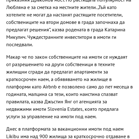
Любляна е за сметка на местните жители. „Тъй като
хотелите не могат да настанят растящите посетители,
собствениците на втори домове в града започнаха да
предлагат решения“, казва родената в града Катарина
Микулич. Чуждестранните инвеститори в имоти ги
последвали.
Макар че по закон собствениците на имоти се нуждаят
от разрешението на други собственици в техните
жилищни сгради да предлагат апартаменти за
краткосрочен наем, а обявяването на жилище в
платформи като Airbnb е позволено само до пет месеца в
годината, малцина са тези, които наистина спазват
правилата, казва Джъстин Янг от агенцията за
недвижими имоти Slovenia Estates, която предлага
услуги за управление на имоти под наем.
Днес в платформата за ваканционни имоти под наем
Likibu има над 900 жилища за краткосрочно отдаване в