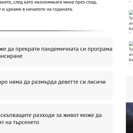
ането, след като икономиката мина през спад,
 и цунами в началото на годината.
Фестивал на етносите
завладява Варна днес
и утре
30 души са
же да прекрати пандемичната си програма
пострадали при
ансиране
катастрофи у нас за
последните 24 часа
оро няма да размърда деветте си лисичи
и
оскъпващите разходи за живот може да
т на търсенето