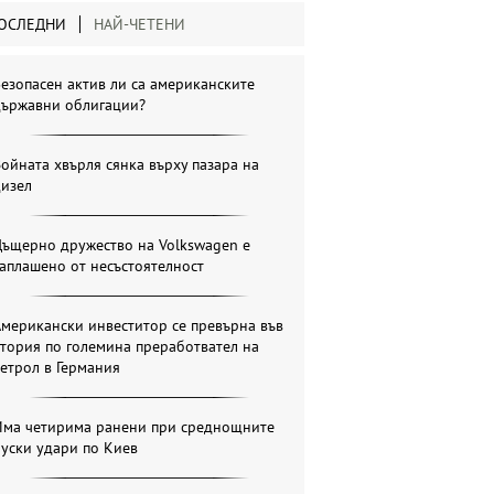
ОСЛЕДНИ
НАЙ-ЧЕТЕНИ
езопасен актив ли са американските
държавни облигации?
ойната хвърля сянка върху пазара на
дизел
Дъщерно дружество на Volkswagen е
аплашено от несъстоятелност
мерикански инвеститор се превърна във
тория по големина преработвател на
етрол в Германия
Има четирима ранени при среднощните
уски удари по Киев