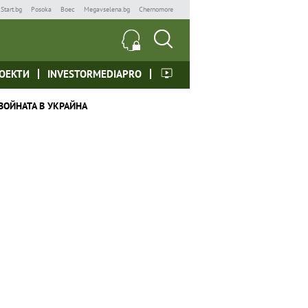
Start.bg
Posoka
Boec
Megavselena.bg
Chernomore
ОЕКТИ
INVESTORMEDIAPRO
ВОЙНАТА В УКРАЙНА