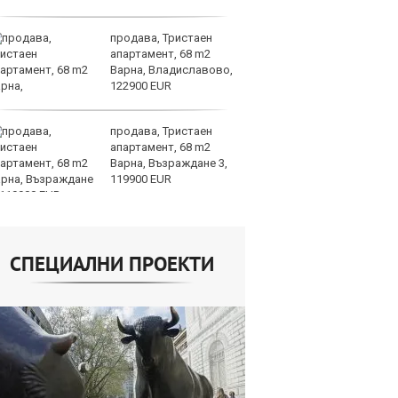
продава, Тристаен
И
апартамент, 68 m2
гр
Варна, Владиславово,
Ит
122900 EUR
ми
продава, Тристаен
Op
апартамент, 68 m2
ра
Варна, Възраждане 3,
м
119900 EUR
оп
сигурността
СПЕЦИАЛНИ ПРОЕКТИ