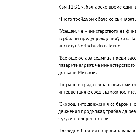
Към 11:31 ч. българско време един
Много трейдъри обаче се съмняват
"Усещам, че министерството на фина
вербални предупреждения", каза Т
институт Norinchukin в Токио.
"Все още остава седмица преди зас
пазарите вярват, че министерството
допълни Минами.
По-рано в сряда финансовият минис
интервенция е сред възможностите,
"Скорошните движения са бързи и е
движения продължат, трябва да реа
Сузуки пред репортери.
Последно Япония направи такава ин