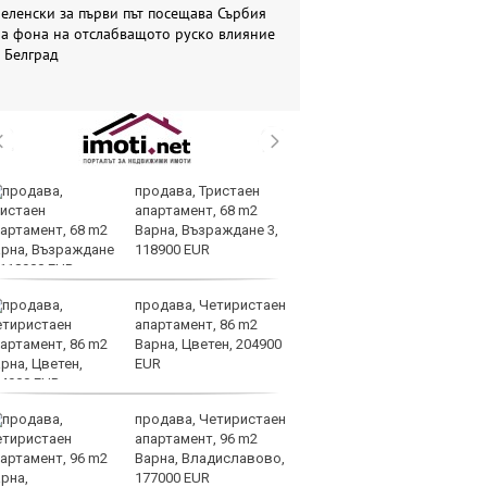
еленски за първи път посещава Сърбия
на фона на отслабващото руско влияние
 Белград
продава, Тристаен
AI
апартамент, 68 m2
за
Варна, Възраждане 3,
с
118900 EUR
к
продава, Четиристаен
ОА
апартамент, 86 m2
св
Варна, Цветен, 204900
сл
EUR
О
продава, Четиристаен
За
апартамент, 96 m2
на
Варна, Владиславово,
ус
177000 EUR