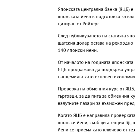
Японската централна банка (ЯЦБ) е
японската йена в подготовка за вал
цитиран от Ройтерс.
След публикуването на статията япо
щатския долар остава на рекордно 
140 японски йени.
От началото на годината японската 
ЯЦБ продължава да поддържа ултра
пандемията като основен икономиче
Проверка на обменния курс от ЯЦБ,
търговци, за да пита за обменния к
валутните пазари за възможен пред
Когато ЯЦБ е направила проверката
японски йени, съобщи агенция Jiji,
йени се приема като ключово от тез