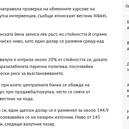
П
 направила проверка на обменните курсове на
утна интервенция, съобщи японският вестник Nikkei,
Б
нската йена записа лек ръст, но стойността ѝ спрямо
ниско ниво, като един долар се разменя срещу над
В
валута е изтрила около 20% от стойността си, докато
разхлабената парична политика, посочвайки
з
ски риск за възстановяването.
 при която централната банка се обажда на
А
в
урс при продажба/покупка, често се смята от
п
вестник на хода.
 си, един щатски долар се е разменял за около 144,9
 позовавайки се на пазарен източник. Ниво от 145
р
и, следящи валутния пазар.