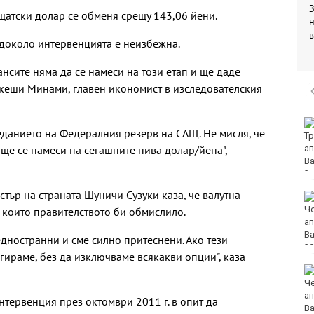
З
 щатски долар се обменя срещу 143,06 йени.
в
 доколо интервенцията е неизбежна.
нсите няма да се намеси на този етап и ще даде
акеши Минами, главен икономист в изследователския
DARA и Орлин Павлов
еданието на Федералния резерв на САЩ. Не мисля, че
ще пеят за варненци
 ще се намеси на сегашните нива долар/йена",
на празника на града
тър на страната Шуничи Сузуки каза, че валутна
Аварии оставят без
вода стотици
 които правителството би обмислило.
варненци
дностранни и сме силно притеснени. Ако тези
гираме, без да изключваме всякакви опции", каза
Европа бележи ръст
на случаите на
западнонилска треска
тервенция през октомври 2011 г. в опит да