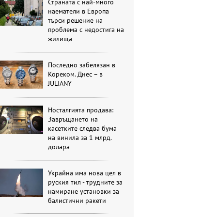
Страната с най-много
наематели в Европа
търси решение на
проблема с недостига на
жилища
Последно забелязан в
Кореком. Днес – в
JULIANY
Носталгията продава:
Завръщането на
касетките следва бума
на винила за 1 млрд.
долара
Украйна има нова цел в
руския тил - трудните за
намиране установки за
балистични ракети