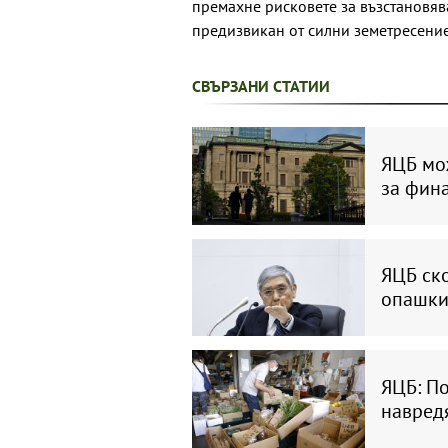
премахне рисковете за възстановяв
предизвикан от силни земетресение
СВЪРЗАНИ СТАТИИ
ЯЦБ мо
за фин
ЯЦБ ск
опашк
ЯЦБ: П
навредя