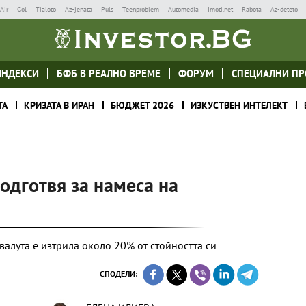
Air
Gol
Tialoto
Az-jenata
Puls
Teenproblem
Automedia
Imoti.net
Rabota
Az-deteto
ИНДЕКСИ
БФБ В РЕАЛНО ВРЕМЕ
ФОРУМ
СПЕЦИАЛНИ ПР
ТА
КРИЗАТА В ИРАН
БЮДЖЕТ 2026
ИЗКУСТВЕН ИНТЕЛЕКТ
одготвя за намеса на
валута е изтрила около 20% от стойността си
СПОДЕЛИ: