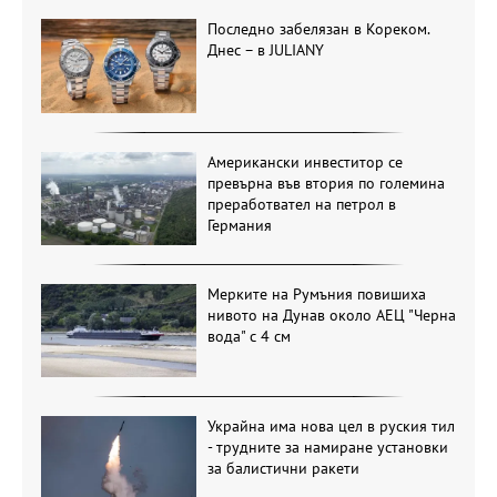
Последно забелязан в Кореком.
Днес – в JULIANY
Американски инвеститор се
превърна във втория по големина
преработвател на петрол в
Германия
Мерките на Румъния повишиха
нивото на Дунав около АЕЦ "Черна
вода" с 4 см
Украйна има нова цел в руския тил
- трудните за намиране установки
за балистични ракети