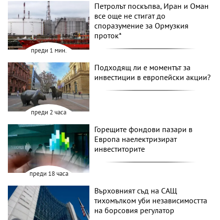
Петролът поскъпва, Иран и Оман
все още не стигат до
споразумение за Ормузкия
проток*
преди 1 мин.
Подходящ ли е моментът за
инвестиции в европейски акции?
преди 2 часа
Горещите фондови пазари в
Европа наелектризират
инвеститорите
преди 18 часа
Върховният съд на САЩ
тихомълком уби независимостта
на борсовия регулатор