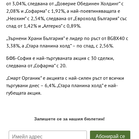
от 3,04%, следвана от „Доверие Обединен Холдинг“ с
2,08% и „Софарма“ с 1,92%, а най-поевтиняващата е
„Неохим“ с 2,54%, следвана от „Еврохолд България“ със
спад от 1,42% и „Алтерко“ с 0,89%.
„Зърнени Храни България“ е лидер по ръст от BGBX40 с
3,38%, а „Стара планина холд“ – по спад, с 2,56%.
БФБ-София е най-търгуваната акция с 30 сделки,
следвана от „Софарма“ с 20.
„Смарт Органик“ е акцията с най-силен ръст от всички
търгувани днес – 6,4%. „Стара планина холд“ е най-
губещата акция.