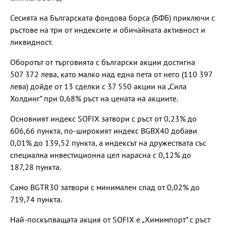
Сесията на Българската фондова борса (БФБ) приключи с
ръстове на три от индексите и обичайната активност и
ликвидност.
Оборотът от търговията с български акции достигна
507 372 лева, като малко над една пета от него (110 397
лева) дойде от 13 сделки с 37 550 акции на „Сила
Холдинг“ при 0,68% ръст на цената на акциите.
Основният индекс SOFIX затвори с ръст от 0,23% до
606,66 пункта, по-широкият индекс BGBX40 добави
0,01% до 139,52 пункта, а индексът на дружествата със
специална инвестиционна цел нарасна с 0,12% до
187,28 пункта.
Само BGTR30 затвори с минимален спад от 0,02% до
719,74 пункта.
Най-поскъпващата акция от SOFIX е „Химимпорт“ с ръст