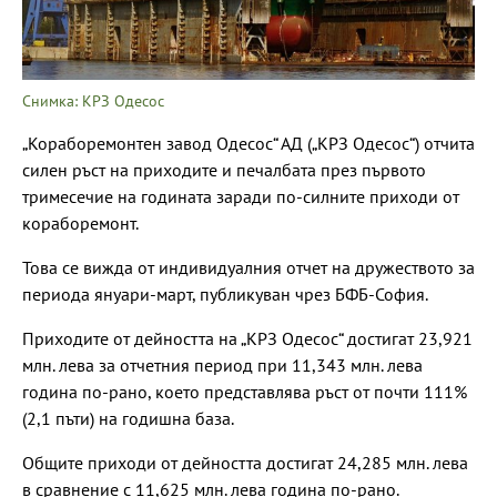
Снимка: КРЗ Одесос
„Кораборемонтен завод Одесос“ АД („КРЗ Одесос“) отчита
силен ръст на приходите и печалбата през първото
тримесечие на годината заради по-силните приходи от
кораборемонт.
Това се вижда от индивидуалния отчет на дружеството за
периода януари-март, публикуван чрез БФБ-София.
Приходите от дейността на „КРЗ Одесос“ достигат 23,921
млн. лева за отчетния период при 11,343 млн. лева
година по-рано, което представлява ръст от почти 111%
(2,1 пъти) на годишна база.
Общите приходи от дейността достигат 24,285 млн. лева
в сравнение с 11,625 млн. лева година по-рано.