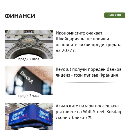
ФИНАНСИ
ВИЖ ОЩЕ
Икономистите очакват
Швейцария да не повиши
основните лихви преди средата
на 2027 г.
преди 2 часа
Revolut получи пореден банков
лиценз - този път във Франция
преди 2 часа
Азиатските пазари последваха
ръстовете на Wall Street, Kosdaq
скочи с близо 7%