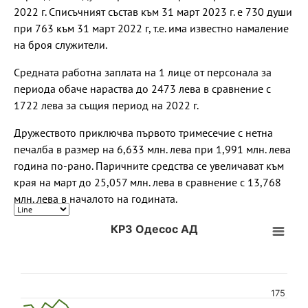
2022 г. Списъчният състав към 31 март 2023 г. е 730 души
при 763 към 31 март 2022 г, т.е. има известно намаление
на броя служители.
Средната работна заплата на 1 лице от персонала за
периода обаче нараства до 2473 лева в сравнение с
1722 лева за същия период на 2022 г.
Дружеството приключва първото тримесечие с нетна
печалба в размер на 6,633 млн. лева при 1,991 млн. лева
година по-рано. Паричните средства се увеличават към
края на март до 25,057 млн. лева в сравнение с 13,768
млн. лева в началото на годината.
КРЗ Одесос АД
175