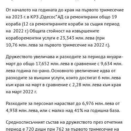
От началото на годината до края на първото тримесечие
на 2023 г. в КРЗ „Одесос” АД са ремонтирани общо 19
кораба (12 са ремонтираните кораби за същия период
на 2022 г.) Общата стойност на извършените
кораборемонтни услуги е 23,343 млн. лева (при
10,76 млн. лева за първото тримесечие на 2022 г.).
Дружеството увеличава и разходите за периода януари-
март до общо 17,652 млн. лева в сравнение с 9,634 млн.
лева година по-рано. Основното увеличение идва от
разходите за външни услуги, които достигат 6 млн. лева
към края на март в сравнение с 2,28 млн. лева към края
на март 2022 г.
Разходите за персонал нарастват до 6,976 млн. лева от
4,938 млн. лева, или с малко над 41% на годишна база.
Средносписъчният състав на дружеството през отчетния
период е 720 души при 762 за първото тримесечие на