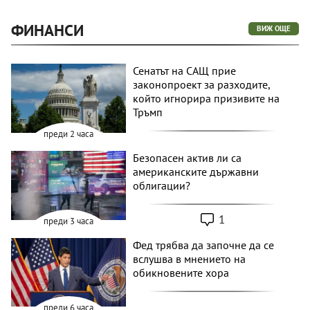
ФИНАНСИ
ВИЖ ОЩЕ
Сенатът на САЩ прие
законопроект за разходите,
който игнорира призивите на
Тръмп
преди 2 часа
Безопасен актив ли са
американските държавни
облигации?
1
преди 3 часа
Фед трябва да започне да се
вслушва в мнението на
обикновените хора
преди 6 часа