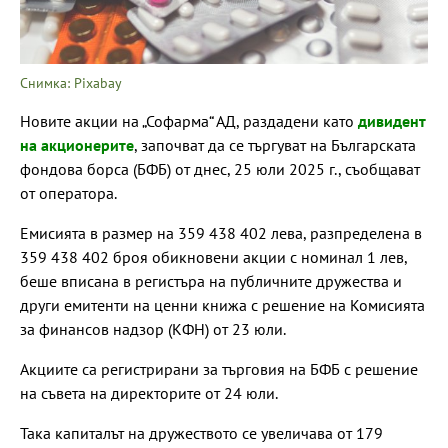
Снимка: Pixabay
Новите акции на „Софарма“ АД, раздадени като
дивидент
на акционерите
, започват да се търгуват на Българската
фондова борса (БФБ) от днес, 25 юли 2025 г., съобщават
от оператора.
Емисията в размер на 359 438 402 лева, разпределена в
359 438 402 броя обикновени акции с номинал 1 лев,
беше вписана в регистъра на публичните дружества и
други емитенти на ценни книжа с решение на Комисията
за финансов надзор (КФН) от 23 юли.
Акциите са регистрирани за търговия на БФБ с решение
на съвета на директорите от 24 юли.
Така капиталът на дружеството се увеличава от 179