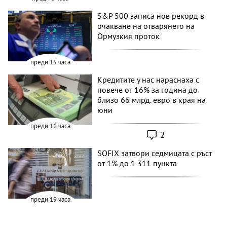
S&P 500 записа нов рекорд в
очакване на отварянето на
Ормузкия проток
преди 15 часа
Кредитите у нас нараснаха с
повече от 16% за година до
близо 66 млрд. евро в края на
юни
преди 16 часа
2
SOFIX затвори седмицата с ръст
от 1% до 1 311 пункта
преди 19 часа