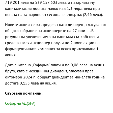
719 201 лева на 539 157 603 лева, а пазарната му
капитализация достига малко над 1,3 млрд. лева при
цената на затваряне от сесията в четвъртък (2,46 лева).
Новите акции се разпределят като дивидент, гласуван от
общото събрание на акционерите на 27 юни т.г. В
резултат на увеличението на капитала със собствени
средства всеки акционер получи по 2 нови акции на
фармацевтичната компания за всяка притежавана 1
акция.
Допълнително „Софарма“ плати и по 0,08 лева на акция
бруто, като с междинния дивидент, гласуван през
октомври 2024 г., общият дивидент за миналата година
достига 0,155 лева на акция.
Свързани компании:
Софарма АД(SFA)