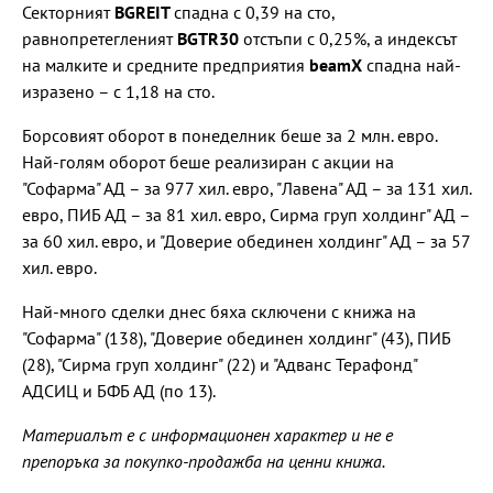
Секторният
BGREIT
спадна с 0,39 на сто,
равнопретегленият
BGTR30
отстъпи с 0,25%, а индексът
на малките и средните предприятия
beamX
спадна най-
изразено – с 1,18 на сто.
Борсовият оборот в понеделник беше за 2 млн. евро.
Най-голям оборот беше реализиран с акции на
"Софарма" АД – за 977 хил. евро, "Лавена" АД – за 131 хил.
евро, ПИБ АД – за 81 хил. евро, Сирма груп холдинг" АД –
за 60 хил. евро, и "Доверие обединен холдинг" АД – за 57
хил. евро.
Най-много сделки днес бяха сключени с книжа на
"Софарма" (138), "Доверие обединен холдинг" (43), ПИБ
(28), "Сирма груп холдинг" (22) и "Адванс Терафонд"
АДСИЦ и БФБ АД (по 13).
Материалът е с информационен характер и не е
препоръка за покупко-продажба на ценни книжа.