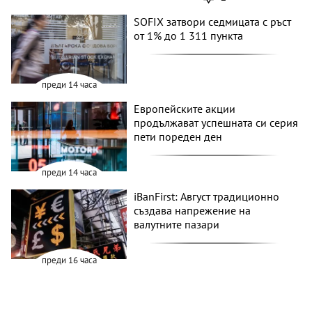
SOFIX затвори седмицата с ръст
от 1% до 1 311 пункта
преди 14 часа
Европейските акции
продължават успешната си серия
пети пореден ден
преди 14 часа
iBanFirst: Август традиционно
създава напрежение на
валутните пазари
преди 16 часа