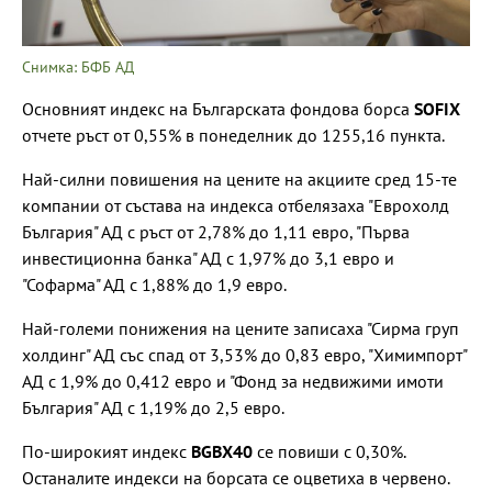
Снимка: БФБ АД
Основният индекс на Българската фондова борса
SOFIX
отчете ръст от 0,55% в понеделник до 1255,16 пункта.
Най-силни повишения на цените на акциите сред 15-те
компании от състава на индекса отбелязаха "Еврохолд
България" АД с ръст от 2,78% до 1,11 евро, "Първа
инвестиционна банка" АД с 1,97% до 3,1 евро и
"Софарма" АД с 1,88% до 1,9 евро.
Най-големи понижения на цените записаха "Сирма груп
холдинг" АД със спад от 3,53% до 0,83 евро, "Химимпорт"
АД с 1,9% до 0,412 евро и "Фонд за недвижими имоти
България" АД с 1,19% до 2,5 евро.
По-широкият индекс
BGBX40
се повиши с 0,30%.
Останалите индекси на борсата се оцветиха в червено.