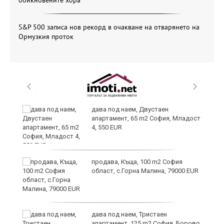
S&P 500 записа нов рекорд в очакване на отварянето на
Ормузкия проток
дава под наем, Двустаен
апартамент, 65 m2 София, Младост
иж
4, 550 EUR
на
продава, Къща, 100 m2 София
област, с.Горна Малина, 79000 EUR
дава под наем, Тристаен
апартамент, 125 m2 София, Борово,