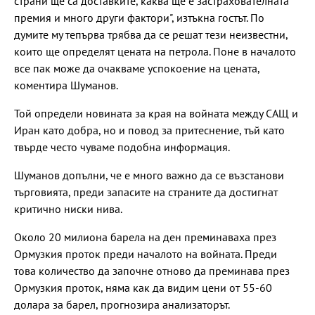
страни ще са доставките, каква ще е застрахователната
премия и много други фактори", изтъкна гостът. По
думите му тепърва трябва да се решат тези неизвестни,
които ще определят цената на петрола. Поне в началото
все пак може да очакваме успокоение на цената,
коментира Шуманов.
Той определи новината за края на войната между САЩ и
Иран като добра, но и повод за притеснение, тъй като
твърде често чуваме подобна информация.
Шуманов допълни, че е много важно да се възстанови
търговията, преди запасите на страните да достигнат
критично ниски нива.
Около 20 милиона барела на ден преминаваха през
Ормузкия проток преди началото на войната. Преди
това количество да започне отново да преминава през
Ормузкия проток, няма как да видим цени от 55-60
долара за барел, прогнозира анализаторът.