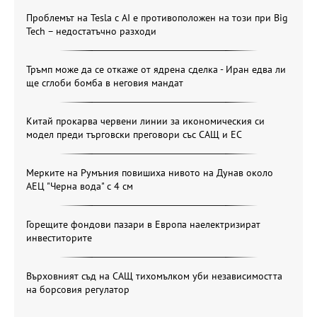
Проблемът на Tesla с AI е противоположен на този при Big
Tech – недостатъчно разходи
Тръмп може да се откаже от ядрена сделка - Иран едва ли
ще сглоби бомба в неговия мандат
Китай прокарва червени линии за икономическия си
модел преди търговски преговори със САЩ и ЕС
Мерките на Румъния повишиха нивото на Дунав около
АЕЦ "Черна вода" с 4 см
Горещите фондови пазари в Европа наелектризират
инвеститорите
Върховният съд на САЩ тихомълком уби независимостта
на борсовия регулатор