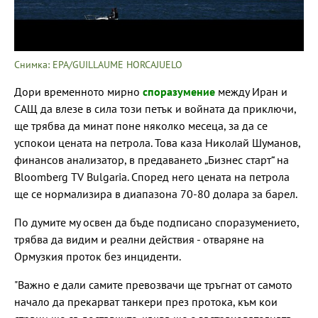
Снимка: EPA/GUILLAUME HORCAJUELO
Дори временното мирно
споразумение
между Иран и
САЩ да влезе в сила този петък и войната да приключи,
ще трябва да минат поне няколко месеца, за да се
успокои цената на петрола. Това каза Николай Шуманов,
финансов анализатор, в предаването „Бизнес старт“ на
Bloomberg TV Bulgaria. Според него цената на петрола
ще се нормализира в диапазона 70-80 долара за барел.
По думите му освен да бъде подписано споразумението,
трябва да видим и реални действия - отваряне на
Ормузкия проток без инциденти.
"Важно е дали самите превозвачи ще тръгнат от самото
начало да прекарват танкери през протока, към кои