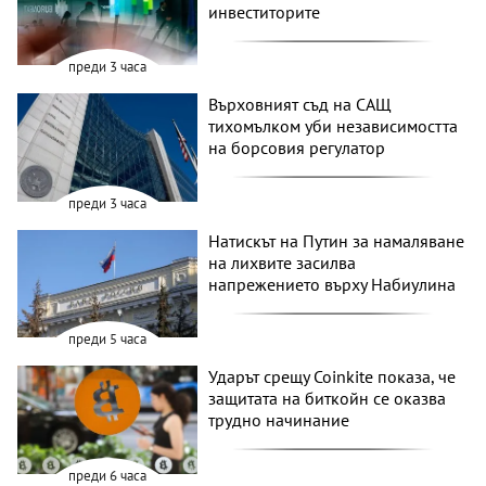
инвеститорите
преди 3 часа
Върховният съд на САЩ
тихомълком уби независимостта
на борсовия регулатор
преди 3 часа
Натискът на Путин за намаляване
на лихвите засилва
напрежението върху Набиулина
преди 5 часа
Ударът срещу Coinkite показа, че
защитата на биткойн се оказва
трудно начинание
преди 6 часа