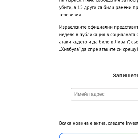
убити, а 15 други са били ранени п
телевизия.
Израелските официални представите
неделя в публикация в социалната 
атаки където и да било в Ливан“, с
„Хизбула“ да спре атаките си срещу 
Всяка новина е актив, следете Inves