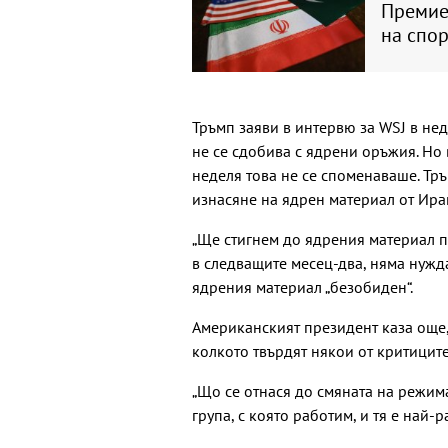
Премиер
на спо
Тръмп заяви в интервю за WSJ в нед
не се сдобива с ядрени оръжия. Но
неделя това не се споменаваше. Тр
изнасяне на ядрен материал от Иран
„Ще стигнем до ядрения материал по
в следващите месец-два, няма нужда
ядрения материал „безобиден“.
Американският президент каза още,
колкото твърдят някои от критиците
„Що се отнася до смяната на режима,
група, с която работим, и тя е най-