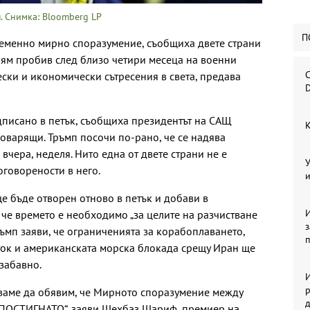
. Снимка: Bloomberg LP
П
ременно мирно споразумение, съобщиха двете страни
олям пробив след близо четири месеца на военни
С
ески и икономически сътресения в света, предава
D
дписано в петък, съобщиха президентът на САЩ
К
оварящи. Тръмп посочи по-рано, че се надява
чера, неделя. Нито една от двете страни не е
У
оговорености в него.
и
е бъде отворен отново в петък и добави в
И
 че времето е необходимо „за целите на разчистване
ръмп заяви, че ограниченията за корабоплаването,
ток и американската морска блокада срещу Иран ще
забавно.
И
р
дваме да обявим, че Мирното споразумение между
 ПОСТИГНАТО“, заяви Шехбаз Шариф, премиер на