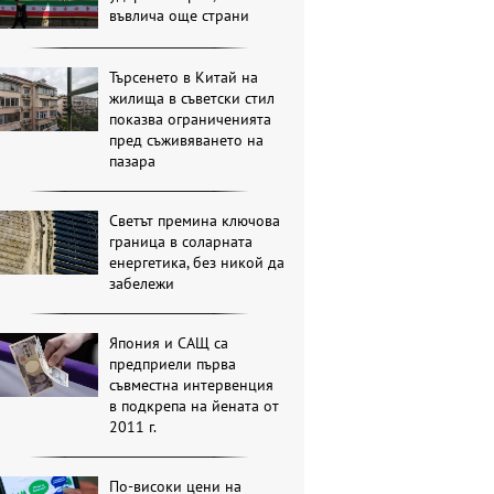
въвлича още страни
Търсенето в Китай на
жилища в съветски стил
показва ограниченията
пред съживяването на
пазара
Светът премина ключова
граница в соларната
енергетика, без никой да
забележи
Япония и САЩ са
предприели първа
съвместна интервенция
в подкрепа на йената от
2011 г.
По-високи цени на