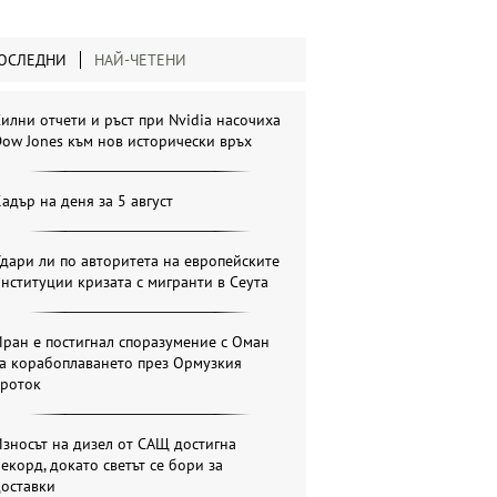
ОСЛЕДНИ
НАЙ-ЧЕТЕНИ
илни отчети и ръст при Nvidia насочиха
ow Jones към нов исторически връх
адър на деня за 5 август
дари ли по авторитета на европейските
нституции кризата с мигранти в Сеута
ран е постигнал споразумение с Оман
за корабоплаването през Ормузкия
проток
зносът на дизел от САЩ достигна
екорд, докато светът се бори за
доставки