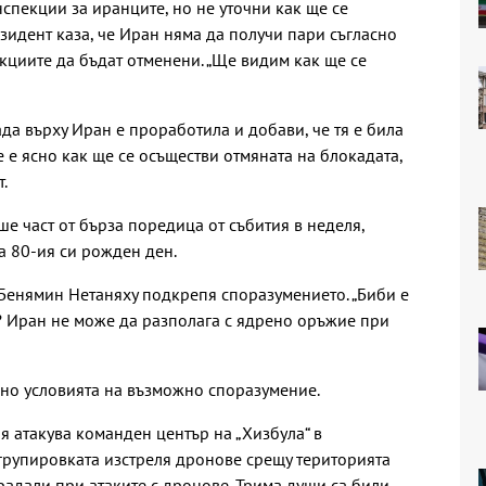
спекции за иранците, но не уточни как ще се
зидент каза, че Иран няма да получи пари съгласно
кциите да бъдат отменени. „Ще видим как ще се
да върху Иран е проработила и добави, че тя е била
е е ясно как ще се осъществи отмяната на блокадата,
.
е част от бърза поредица от събития в неделя,
а 80-ия си рожден ден.
 Бенямин Нетаняху подкрепя споразумението. „Биби е
и? Иран не може да разполага с ядрено оръжие при
сно условията на възможно споразумение.
я атакува команден център на „Хизбула“ в
 групировката изстреля дронове срещу територията
радали при атаките с дронове. Трима души са били