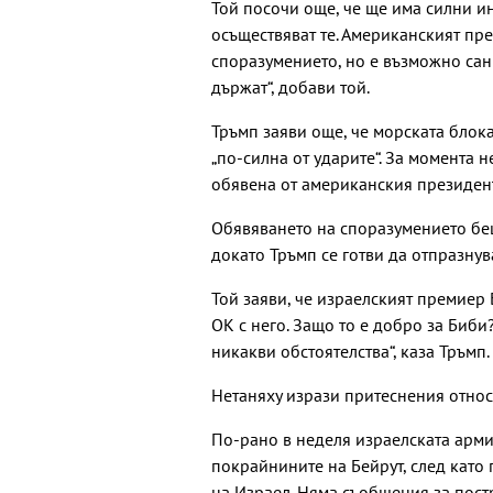
Той посочи още, че ще има силни ин
осъществяват те. Американският пре
споразумението, но е възможно сан
държат“, добави той.
Тръмп заяви още, че морската блока
„по-силна от ударите“. За момента н
обявена от американския президент
Обявяването на споразумението беш
докато Тръмп се готви да отпразнув
Той заяви, че израелският премиер
ОК с него. Защо то е добро за Биб
никакви обстоятелства“, каза Тръмп.
Нетаняху изрази притеснения отно
По-рано в неделя израелската арми
покрайнините на Бейрут, след като
на Израел. Няма съобщения за пост