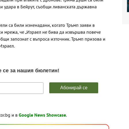
ри удара в Бейрут, съобщи ливанската държавна
ли са били изненадани, когато Тръмп заяви в
си мрежа, че „Израел не бива да извършва повече
ъобщи запознат с въпроса източник. Тръмп призова и
Израел.
tor.bg и в
Google News Showcase
.