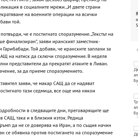
ликация в социалните мрежи. „И двете страни
екратяване на военните операции на всички
о
бави той.
потвърди, че е постигнато споразумение. „Текстът на
е финализиран“, заяви иранският заместник-
 Гарибабади. Той добави, че иранските заплахи за
АЩ на натиск да сключи споразумение. В неделя
ни представители да прекратят атаките в Ливан.
Убитият мъж на
Младежкия хълм в
начение, за да приеме споразумението.
Пловдив е от Кричим
авител заяви, че макар САЩ да се надяват
стигнато тази седмица, все още има някои
Кола се преобърна по
таван на тротоар
подробности в следващите дни, преговарящите ще
в САЩ, така и в Близкия изток. Редица
ръмп да не се доверява на Иран, а по същия начин
Това са последните
ан се обявиха против постигането на споразумение
дни, в които цените ще