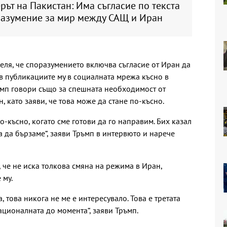
ът на Пакистан: Има съгласие по текста
разумение за мир между САЩ и Иран
еля, че споразумението включва съгласие от Иран да
 в публикациите му в социалната мрежа късно в
ъмп говори също за спешната необходимост от
, като заяви, че това може да стане по-късно.
-късно, когато сме готови да го направим. Бих казал
 да бързаме“, заяви Тръмп в интервюто и нарече
 че не иска толкова смяна на режима в Иран,
 му.
 това никога не ме е интересувало. Това е третата
рационалната до момента“, заяви Тръмп.