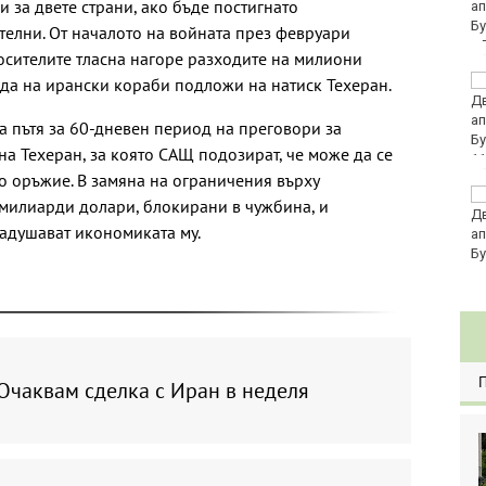
 за двете страни, ако бъде постигнато
се изписват в лева и в
евро по закон
телни. От началото на войната през февруари
осителите тласна нагоре разходите на милиони
Хванаха за ден 29
да на ирански кораби подложи на натиск Техеран.
шофьори с алкохол
или наркотици
а пътя за 60-дневен период на преговори за
а Техеран, за която САЩ подозират, че може да се
11
о оръжие. В замяна на ограничения върху
Три главни дирекции
 милиарди долари, блокирани в чужбина, и
поемат дейностите на
задушават икономиката му.
Регионалните здравни
инспекции
Очаквам сделка с Иран в неделя