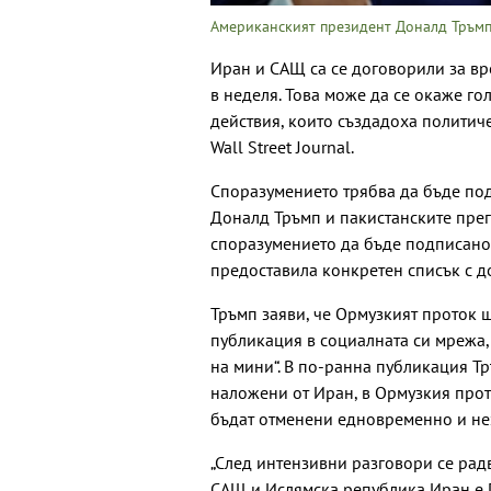
Американският президент Доналд Тръмп
Иран и САЩ са се договорили за в
в неделя. Това може да се окаже г
действия, които създадоха политич
Wall Street Journal.
Споразумението трябва да бъде по
Доналд Тръмп и пакистанските прег
споразумението да бъде подписано в
предоставила конкретен списък с д
Тръмп заяви, че Ормузкият проток щ
публикация в социалната си мрежа,
на мини“. В по-ранна публикация Т
наложени от Иран, в Ормузкия про
бъдат отменени едновременно и не
„След интензивни разговори се ра
САЩ и Ислямска република Иран е