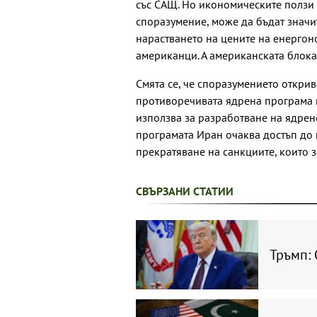
със САЩ. Но икономическите ползи и
споразумение, може да бъдат значи
нарастването на цените на енергон
американци. А американската блока
Смята се, че споразумението открив
противоречивата ядрена програма н
използва за разработване на ядрен
програмата Иран очаква достъп до
прекратяване на санкциите, които 
СВЪРЗАНИ СТАТИИ
Тръмп: 