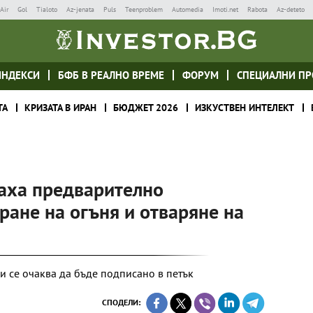
Air
Gol
Tialoto
Az-jenata
Puls
Teenproblem
Automedia
Imoti.net
Rabota
Az-deteto
ИНДЕКСИ
БФБ В РЕАЛНО ВРЕМЕ
ФОРУМ
СПЕЦИАЛНИ ПР
ТА
КРИЗАТА В ИРАН
БЮДЖЕТ 2026
ИЗКУСТВЕН ИНТЕЛЕКТ
аха предварително
ране на огъня и отваряне на
 и се очаква да бъде подписано в петък
СПОДЕЛИ: