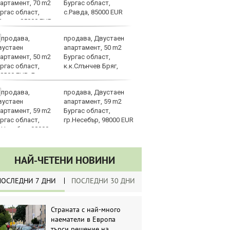
Бургас област,
за
с.Равда, 85000 EUR
уб
продава, Двустаен
Ки
апартамент, 50 m2
м
Бургас област,
ин
к.к.Слънчев Бряг,
д
8000 EUR
продава, Двустаен
Ка
апартамент, 59 m2
се
Бургас област,
па
гр.Несебър, 98000 EUR
р
НАЙ-ЧЕТЕНИ НОВИНИ
ПОСЛЕДНИ 7 ДНИ
ПОСЛЕДНИ 30 ДНИ
Страната с най-много
наематели в Европа
търси решение на