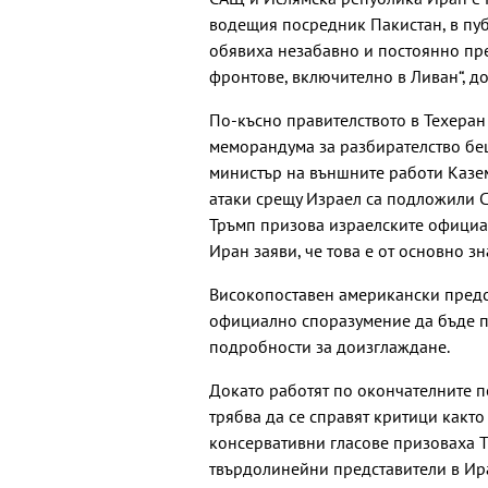
водещия посредник Пакистан, в пуб
обявиха незабавно и постоянно пр
фронтове, включително в Ливан“, до
По-късно правителството в Техеран 
меморандума за разбирателство беш
министър на външните работи Казем
атаки срещу Израел са подложили С
Тръмп призова израелските официал
Иран заяви, че това е от основно з
Високопоставен американски предст
официално споразумение да бъде по
подробности за доизглаждане.
Докато работят по окончателните 
трябва да се справят критици както 
консервативни гласове призоваха Т
твърдолинейни представители в Ир