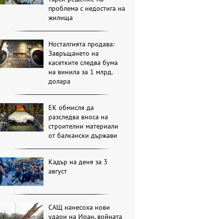
проблема с недостига на
жилища
Носталгията продава:
Завръщането на
касетките следва бума
на винила за 1 млрд.
долара
ЕК обмисля да
разследва вноса на
строителни материали
от балкански държави
Кадър на деня за 3
август
САЩ нанесоха нови
удари на Иран, войната