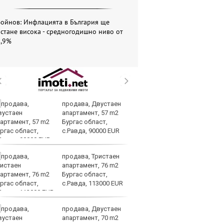
Войнов: Инфлацията в България ще
стане висока - средногодишно ниво от
5,9%
продава, Двустаен
Ве
апартамент, 57 m2
на
Бургас област,
на
с.Равда, 90000 EUR
п
ръководството
продава, Тристаен
Си
апартамент, 76 m2
съ
Бургас област,
в 
с.Равда, 113000 EUR
ре
изостават
продава, Двустаен
Ко
апартамент, 70 m2
ки