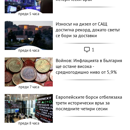
преди 5 часа
Износът на дизел от САЩ
достигна рекорд, докато светът
се бори за доставки
1
преди 6 часа
Войнов: Инфлацията в България
ще остане висока -
средногодишно ниво от 5,9%
преди 7 часа
Европейските борси отбелязаха
трети исторически връх за
последните четири сесии
преди 8 часа