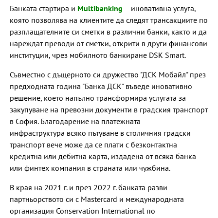
Банката стартира и
Multibanking
– иновативна услуга,
която позволява на клиентите да следят трансакциите по
разплащателните си сметки в различни банки, както и да
нареждат преводи от сметки, открити в други финансови
институции, чрез мобилното банкиране DSK Smart.
Съвместно с дъщерното си дружество "ДСК Мобайл" през
предходната година "Банка ДСК" въведе иновативно
решение, което напълно трансформира услугата за
закупуване на превозни документи в градския транспорт
в София. Благодарение на платежната
инфраструктура всяко пътуване в столичния градски
транспорт вече може да се плати с безконтактна
кредитна или дебитна карта, издадена от всяка банка
или финтех компания в страната или чужбина.
В края на 2021 г. и през 2022 г. банката разви
партньорството си с Mastercard и международната
организация Conservation International по