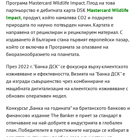
Програма Mastercard Wildlife Impact. Плод на това
партньорство е дебитната карта DSK
Mastercard Wildlife
Impact
, продукт, който намалява CO2 и подкрепя
природата по научно потвърден начин. Картата е
направена от рециклиран и рециклируем материал. С
издаването ѝ България стана първият европейски пазар,
който се включва в Програмата за опазване на
биоразнообразието на планетата.
През 2022 г. "Банка ДСК" се фокусира върху клиентското
изживяване и ефективността. Визията на "Банка ДСК" е
да изгради съвършенство чрез комбиниране на
мащабната дигитализация на клиентското изживяване с
обновен оперативен модел.
Конкурсът „Банка на годината“ на британското банково и
финансово издание The Banker е приет за стандарт в
отличаване на най-добрите в индустрията в глобален
план. Победителите в престижните награди се избират в