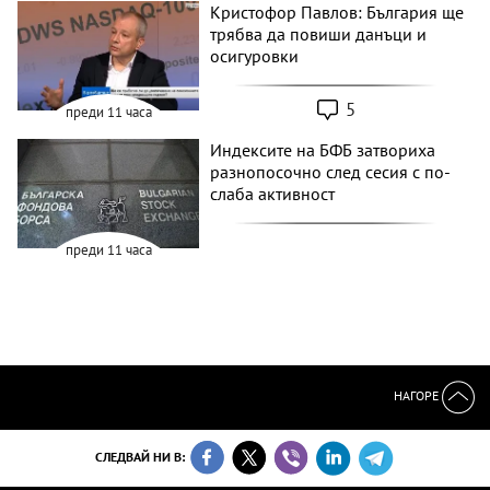
Кристофор Павлов: България ще
трябва да повиши данъци и
осигуровки
5
преди 11 часа
Индексите на БФБ затвориха
разнопосочно след сесия с по-
слаба активност
преди 11 часа
НАГОРЕ
СЛЕДВАЙ НИ В: