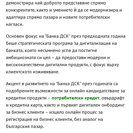
демонстрира най-доброто представяне спрямо
конкурентите, както и умението ѝ да се модернизира и
адаптира спрямо пазара и новите потребителски
нагласи.
Основен фокус на "Банка ДСК" през предходната година
беше стратегическата програма за дигитализация на
банката, която несъмнено успя да постигне
амбициозната си цел – да предостави модерни и
висококачествени дигитални продукти, с фокус върху
клиентското изживяване.
Акцент в развитието на "Банка ДСК" през годината са
подобрените възможности за онлайн кандидатстване за
кредитни продукти –
потребителски кредит
, овърдрафт
и кредитна карта, както и първият дигитален онбординг
за бизнес клиенти – изцяло онлайн процес за
регистрация на бизнес клиенти, без аналог на
българския пазар.