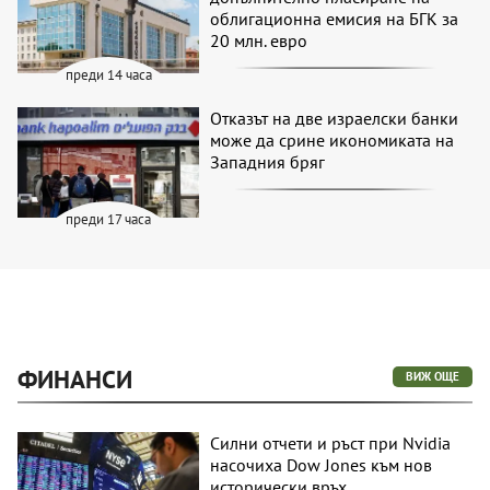
облигационна емисия на БГК за
20 млн. евро
преди 14 часа
Отказът на две израелски банки
може да срине икономиката на
Западния бряг
преди 17 часа
ФИНАНСИ
ВИЖ ОЩЕ
Силни отчети и ръст при Nvidia
насочиха Dow Jones към нов
исторически връх