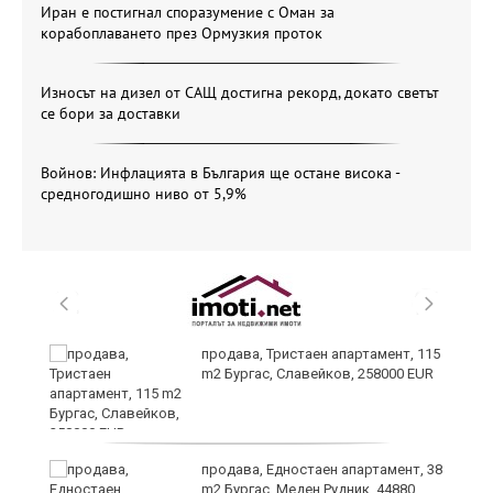
Иран е постигнал споразумение с Оман за
корабоплаването през Ормузкия проток
Износът на дизел от САЩ достигна рекорд, докато светът
се бори за доставки
Войнов: Инфлацията в България ще остане висока -
средногодишно ниво от 5,9%
 в
продава, Тристаен апартамент, 115
m2 Бургас, Славейков, 258000 EUR
продава, Едностаен апартамент, 38
m2 Бургас, Меден Рудник, 44880