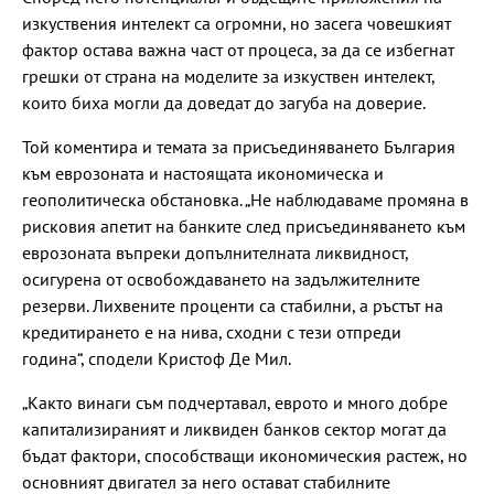
изкуствения интелект са огромни, но засега човешкият
фактор остава важна част от процеса, за да се избегнат
грешки от страна на моделите за изкуствен интелект,
които биха могли да доведат до загуба на доверие.
Той коментира и темата за присъединяването България
към еврозоната и настоящата икономическа и
геополитическа обстановка. „Не наблюдаваме промяна в
рисковия апетит на банките след присъединяването към
еврозоната въпреки допълнителната ликвидност,
осигурена от освобождаването на задължителните
резерви. Лихвените проценти са стабилни, а ръстът на
кредитирането е на нива, сходни с тези отпреди
година“, сподели Кристоф Де Мил.
„Както винаги съм подчертавал, еврото и много добре
капитализираният и ликвиден банков сектор могат да
бъдат фактори, способстващи икономическия растеж, но
основният двигател за него остават стабилните