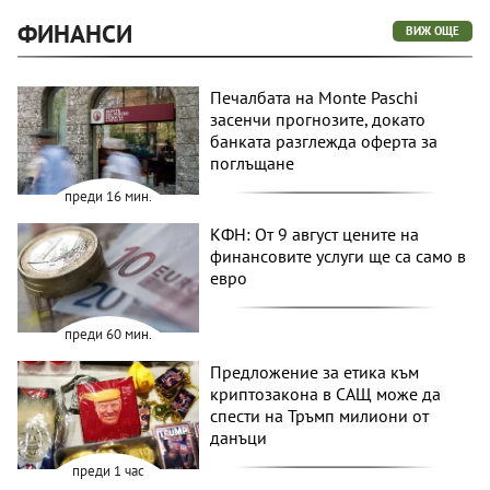
ФИНАНСИ
ВИЖ ОЩЕ
Печалбата на Monte Paschi
засенчи прогнозите, докато
банката разглежда оферта за
поглъщане
преди 16 мин.
КФН: От 9 август цените на
финансовите услуги ще са само в
евро
преди 60 мин.
Предложение за етика към
криптозакона в САЩ може да
спести на Тръмп милиони от
данъци
преди 1 час