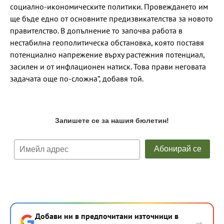
социално-икономическите политики. Провеждането им
ще бъде едно от основните предизвикателства за новото
правителство. В допълнение то започва работа в
нестабилна геополитическа обстановка, която поставя
потенциално напрежение върху растежния потенциал,
засилен и от инфлационен натиск. Това прави неговата
задачата още по-сложна“, добавя той.
Добави ни в предпочитани източници в
→