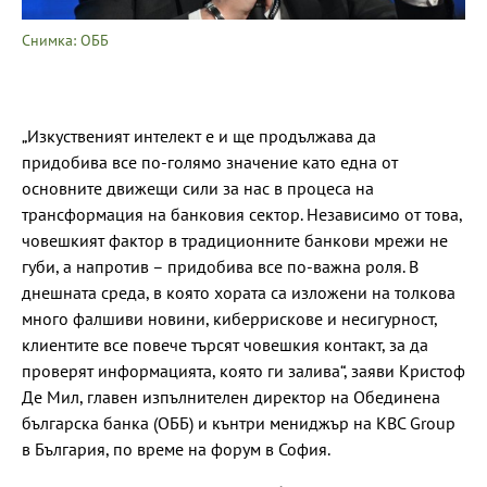
Снимка: ОББ
„Изкуственият интелект е и ще продължава да
придобива все по-голямо значение като една от
основните движещи сили за нас в процеса на
трансформация на банковия сектор. Независимо от това,
човешкият фактор в традиционните банкови мрежи не
губи, а напротив – придобива все по-важна роля. В
днешната среда, в която хората са изложени на толкова
много фалшиви новини, киберрискове и несигурност,
клиентите все повече търсят човешкия контакт, за да
проверят информацията, която ги залива“, заяви Кристоф
Де Мил, главен изпълнителен директор на Обединена
българска банка (ОББ) и кънтри мениджър на KBC Group
в България, по време на форум в София.