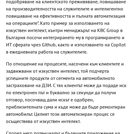
подобряване на клиентското преживяване, повишаване
на производителността на служителите и интелигентно
повишаване на ефективността и пълната автоматизация
на операциите“. Като пример за използването на
изкуствен интелект, кънтри мениджърът на KBC Group в
България посочи интегрирането му в програмирането и
ИТ сферата чрез Github, както и използването на Copilot
в ежедневната работа на служителите.
По отношение на процесите, насочени към клиентите и
задвижвани от изкуствен интелект, той подчерта
успешните продукти от сегмента на автомобилното
застраховане на ДЗИ. С тях клиентът може да подаде иск
по електронен път и буквално за секунди да получи
отговор, посочващ дали искът е одобрен,
приблизителната сума и къде може да бъде ремонтиран
автомобилът. Целият този автоматизиран процес се
осъществява от изкуствен интелект.
Според него потенциалът и бъдещите приложения на