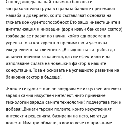
Според лидера на най-голямата банкова и
застрахователна група в страната банките притежават
мащаба и доверието, които съставляват основата на
тяхната конкурентоспособност. Ето защо инвестициите в
дигитализация и иновации (дори извън банковия сектор)
трябва да се правят по начин, който едновременно
укрепва това конкурентно предимство и улеснява
ежедневието на клиентите. „В същността си трябва да
останем значими за клиента, да сме ефективни и да
използваме силата на човешкия фактор в нашите
консултации. Това е основата на успешното развитие на
банковия сектор в бъдеще“.
„Едно е сигурно – ние не внедряваме изкуствен интелект
заради самия изкуствен интелект, нито приемаме
технологии заради самите технологии“, подчертава той и
добавя: „Винаги търсим ползите, които изкуственият
интелект и решенията, базирани на него, могат да
донесат. Има три области, в които вече го прилагаме –