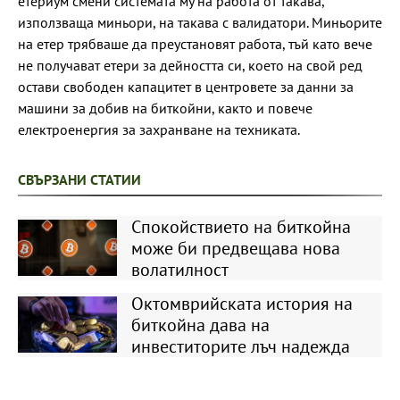
етериум смени системата му на работа от такава,
използваща миньори, на такава с валидатори. Миньорите
на етер трябваше да преустановят работа, тъй като вече
не получават етери за дейността си, което на свой ред
остави свободен капацитет в центровете за данни за
машини за добив на биткойни, както и повече
електроенергия за захранване на техниката.
СВЪРЗАНИ СТАТИИ
Спокойствието на биткойна
може би предвещава нова
волатилност
Октомврийската история на
биткойна дава на
инвеститорите лъч надежда