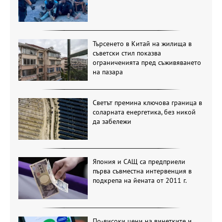
Търсенето в Китай на жилища в
съветски стил показва
ограниченията пред съживяването
на пазара
Светът премина ключова граница в
соларната енергетика, без никой
да забележи
Япония и САЩ са предприели
първа съвместна интервенция в
подкрепа на йената от 2011 г.
По-високи цени на винетките и