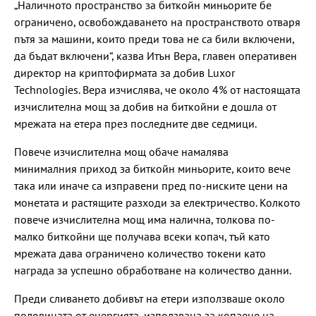
„Наличното пространство за биткойн миньорите бе
ограничено, освобождаването на пространството отваря
пътя за машини, които преди това не са били включени,
да бъдат включени“, казва Итън Вера, главен оперативен
директор на криптофирмата за добив Luxor
Technologies. Вера изчислява, че около 4% от настоящата
изчислителна мощ за добив на биткойни е дошла от
мрежата на етера през последните две седмици.
Повече изчислителна мощ обаче намалява
минималния приход за биткойн миньорите, които вече
така или иначе са изправени пред по-ниските цени на
монетата и растящите разходи за електричество. Колкото
повече изчислителна мощ има налична, толкова по-
малко биткойни ще получава всеки копач, тъй като
мрежата дава ограничено количество токени като
награда за успешно обработване на количество данни.
Преди сливането добивът на етери използваше около
половината от енергията, използвана за копаене на