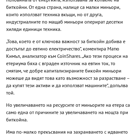
биткойни. От една страна, налице са малки миньори,
които използват техника вкъщи, но от друга,
индустриалните по мащаб миньори оперират десетки
хиляди единици техника.
„Това, което е от ключова важност за биткойн добива е
достъпът до евтино електричество“, коментира Матю
Кимъл, анализатор към CoinShares. „Ако тези процеси на
етериума бяха с вграден източник на евтин ток, то
смятам, че добре капитализираните бикойн миньори
можеше да видят това като възможност за разрастване –
да купят тези активи и да използват машините“, допълва
той.
Но увеличаването на ресурсите от миньорите на етера са
само една от причините за увеличаването на мощта при
биткойна.
Има по-малко прекъсвания на захранването с идването