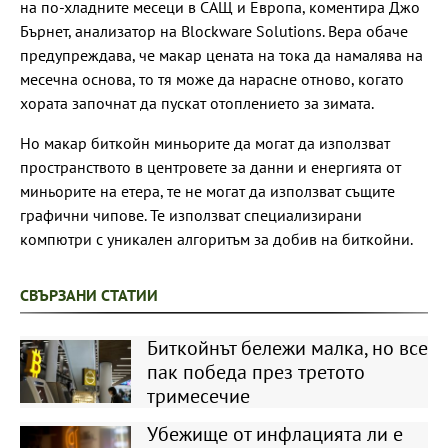
на по-хладните месеци в САЩ и Европа, коментира Джо
Бърнет, анализатор на Blockware Solutions. Вера обаче
предупреждава, че макар цената на тока да намалява на
месечна основа, то тя може да нарасне отново, когато
хората започнат да пускат отоплението за зимата.
Но макар биткойн миньорите да могат да използват
пространството в центровете за данни и енергията от
миньорите на етера, те не могат да използват същите
графични чипове. Те използват специализирани
компютри с уникален алгоритъм за добив на биткойни.
СВЪРЗАНИ СТАТИИ
Биткойнът бележи малка, но все
пак победа през третото
тримесечие
Убежище от инфлацията ли е