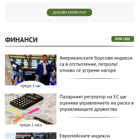
ДОБАВИ КОМЕНТАР
ФИНАНСИ
ВИЖ ОЩЕ
Американските борсови индекси
са в отстъпление, петролът
отново се устреми нагоре
преди 1 час
Пазарният регулатор на ЕС ще
оценява управлението на риска в
управляващите дружества
преди 2 часа
Европейските индекси