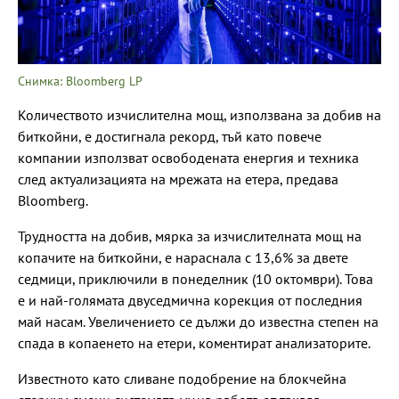
Снимка: Bloomberg LP
Количеството изчислителна мощ, използвана за добив на
биткойни, е достигнала рекорд, тъй като повече
компании използват освободената енергия и техника
след актуализацията на мрежата на етера, предава
Bloomberg.
Трудността на добив, мярка за изчислителната мощ на
копачите на биткойни, е нараснала с 13,6% за двете
седмици, приключили в понеделник (10 октомври). Това
е и най-голямата двуседмична корекция от последния
май насам. Увеличението се дължи до известна степен на
спада в копаенето на етери, коментират анализаторите.
Известното като сливане подобрение на блокчейна