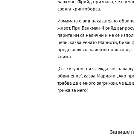
Банкман-Фрийд признава, че е имал
своята криптоборса.
Измамата е вид наказателно обвине
живот. При Банкман-Фрийд въпросът 
парите им са налични и не се изпол
цели, казва Ренато Мариоти, бивш 
представлявал клиенти по искове, с
книжа.
„Със сигурност изглежда, че става 
обвинение", казва Мариоти. „Ако п
трябва да е много загрижен, че ще 
грижа за него“.