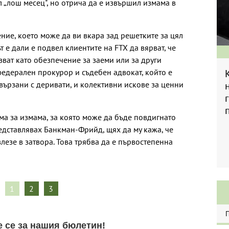
 „лош месец", но отрича да е извършил измама в
ние, което може да ви вкара зад решетките за цял
е дали е подвел клиентите на FTX да вярват, че
зват като обезпечение за заеми или за други
федерален прокурор и съдебен адвокат, който е
вързани с деривати, и колективни искове за ценни
дума за измама, за която може да бъде повдигнато
редставлявах Банкман-Фрийд, щях да му кажа, че
влезе в затвора. Това трябва да е първостепенна
1
2
3