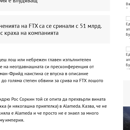
рия е влудяващ
Вапцаров“
Командирът на ВМС:
Унищожили сме 6
енията на FTX са се сринали с 51 млрд.
плаващи мини, 3
 с краха на компанията
надводни дрона и са
десетки остатъци от военно оборудване
Йотова за дрона:
Разочарована съм, че
ъдеш лош или небрежен главен изпълнителен
инцидентът се
използва за
ме на неотдавнашната си пресконференция от
примитивна политическа употреба
65
кман-Фрийд наистина се впусна в описание
о до голяма степен обвини за срива на FTX лошото
Андрю Рос Соркин той се опита да прехвърли вината
ка (и някогашна приятелка) в Alameda. Казва, че не
няла е Alameda и че просто не е знаел за много
 му империя.