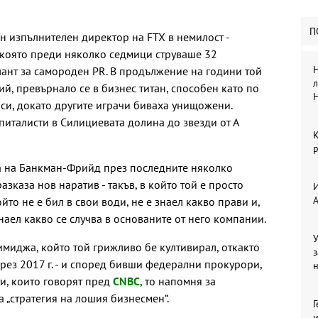
П
 изпълнителен директор на FTX в немилост -
 която преди няколко седмици струваше 32
Н
лант за самороден PR. В продължение на години той
л
й, превърнало се в бизнес титан, способен като по
си, докато другите играчи биваха унищожени.
питалисти в Силициевата долина до звезди от А
р
 на Банкман-Фрийд през последните няколко
каза нов наратив - такъв, в който той е просто
И
то не е бил в свои води, не е знаел какво прави и,
наел какво се случва в основаните от него компании.
У
имиджа, който той грижливо бе култивирал, откакто
з
рез 2017 г. - и според бивши федерални прокурори,
и, които говорят пред
CNBC
, то напомня за
 „стратегия на лошия бизнесмен“.
Г
и