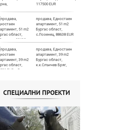
117500 EUR
продава, Едностаен
Ис
апартамент, 51 m2
ст
Бургас област,
о
с.Лозенец, 88638 EUR
у
продава, Едностаен
Н
апартамент, 39 m2
Be
Бургас област,
за
к.к.Слънчев Бряг,
па
500 EUR
Бъфет
СПЕЦИАЛНИ ПРОЕКТИ