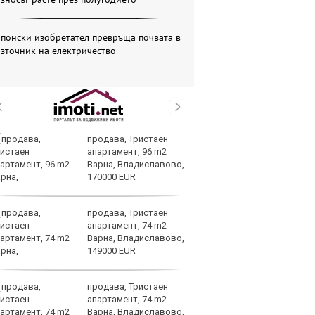
понски изобретател превръща почвата в
зточник на електричество
продава, Тристаен
В
апартамент, 96 m2
з
Варна, Владиславово,
н
170000 EUR
Ви
продава, Тристаен
Во
апартамент, 74 m2
на
Варна, Владиславово,
д
149000 EUR
продава, Тристаен
Ма
апартамент, 74 m2
им
Варна, Владиславово,
Я