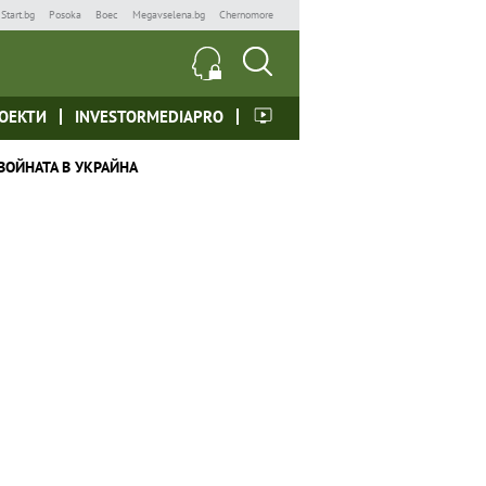
Start.bg
Posoka
Boec
Megavselena.bg
Chernomore
ОЕКТИ
INVESTORMEDIAPRO
ВОЙНАТА В УКРАЙНА