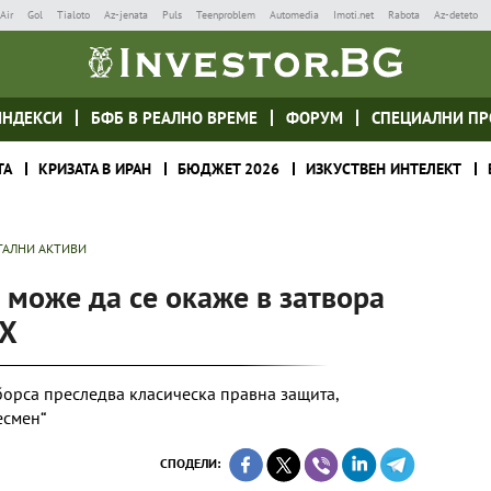
Air
Gol
Tialoto
Az-jenata
Puls
Teenproblem
Automedia
Imoti.net
Rabota
Az-deteto
ИНДЕКСИ
БФБ В РЕАЛНО ВРЕМЕ
ФОРУМ
СПЕЦИАЛНИ ПР
ТА
КРИЗАТА В ИРАН
БЮДЖЕТ 2026
ИЗКУСТВЕН ИНТЕЛЕКТ
ТАЛНИ АКТИВИ
може да се окаже в затвора
TX
орса преследва класическа правна защита,
есмен“
СПОДЕЛИ: