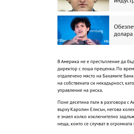
индуст
Обезпеч
долара
В Америка не е престъпление да б
директор с лоша преценка. По вре
отдалечено място на Бахамите Бан
на собствената си некадърност, кат
управление на риска.
Поне десетина пъти в разговора с 
върху Каролин Елисън, негова колеж
е знаел колко изключително задлъж
неща, които се случват в огромната