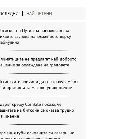
ОСЛЕДНИ
НАЙ-ЧЕТЕНИ
атискът на Путин за намаляване на
ихвите засилва напрежението върху
Набиулина
Климатиците не предлагат най-доброто
ешение за охлаждане на градовете
стинските причини да се страхуваме от
AI и оръжията за масово унищожение
дарът срещу Coinkite показа, че
ащитата на биткойн се оказва трудно
начинание
ермания губи основните си пазари, но
зносът расте през полугодието