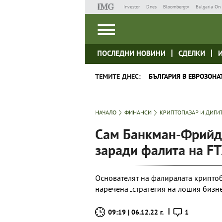
Investor
Dnes
Bloombergtv
Bulgaria On 
ПОСЛЕДНИ НОВИНИ
СДЕЛКИ
ТЕМИТЕ ДНЕС:
БЪЛГАРИЯ В ЕВРОЗОНА
НАЧАЛО
ФИНАНСИ
КРИПТОПАЗАР И ДИГИ
Сам Банкман-Фрийд 
заради фалита на F
Основателят на фалиралата криптоб
наречена „стратегия на лошия бизн
09:19 | 06.12.22 г.
1