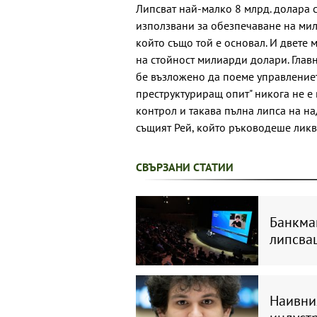
Липсват най-малко 8 млрд. долара ср
използвани за обезпечаване на мил
който също той е основал. И двете 
на стойност милиарди долари. Главн
бе възложено да поеме управлениет
преструктуриращ опит" никога не е
контрол и такава пълна липса на на
същият Рей, който ръководеше ликв
СВЪРЗАНИ СТАТИИ
Банкма
липсва
Наивния