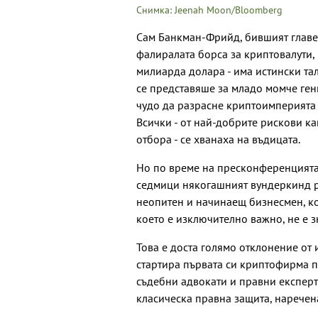
Снимка: Jeenah Moon/Bloomberg
Сам Банкман-Фрийд, бившият главен
фалиралата борса за криптовалути,
милиарда долара - има истински та
се представяше за младо момче гени
чудо да разрасне криптоимперията 
Всички - от най-добрите рискови ка
отбора - се хванаха на въдицата.
Но по време на пресконференцията
седмици някогашният вундеркинд раз
неопитен и начинаещ бизнесмен, кой
което е изключително важно, не е з
Това е доста голямо отклонение от 
стартира първата си криптофирма п
съдебни адвокати и правни експерт
класическа правна защита, наречена