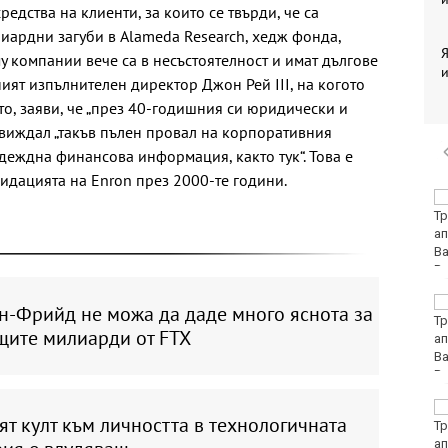
едства на клиенти, за които се твърди, че са
иардни загуби в Alameda Research, хедж фонда,
Я
му компании вече са в несъстоятелност и имат дългове
и
ият изпълнителен директор Джон Рей ІІІ, на когото
о, заяви, че „през 40-годишния си юридически и
 виждал „такъв пълен провал на корпоративния
деждна финансова информация, както тук“. Това е
идацията на Enron през 2000-те години.
32-ма души са ранени
ва катастрофи през
последното
денонощие у нас
Повдигнаха обвинение
н-Фрийд не можа да даде много яснота за
срещу 18-годишния
щите милиарди от FTX
младеж за убийството
на чичо му с кол
Първо офицерско
т култ към личността в технологичната
звание за випуск 2026
на ВВМУ „Н. Й.