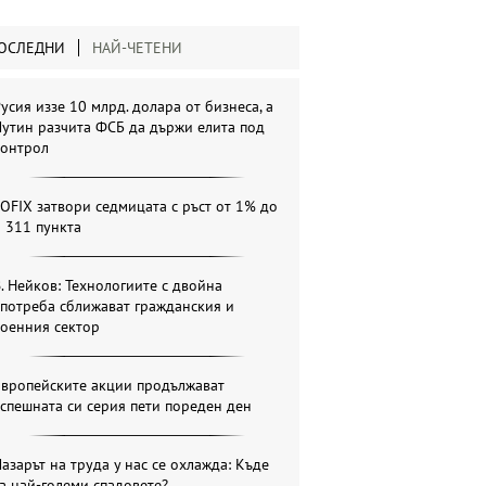
ОСЛЕДНИ
НАЙ-ЧЕТЕНИ
усия иззе 10 млрд. долара от бизнеса, а
утин разчита ФСБ да държи елита под
контрол
OFIX затвори седмицата с ръст от 1% до
 311 пункта
. Нейков: Технологиите с двойна
потреба сближават гражданския и
военния сектор
Европейските акции продължават
спешната си серия пети пореден ден
азарът на труда у нас се охлажда: Къде
а най-големи спадовете?