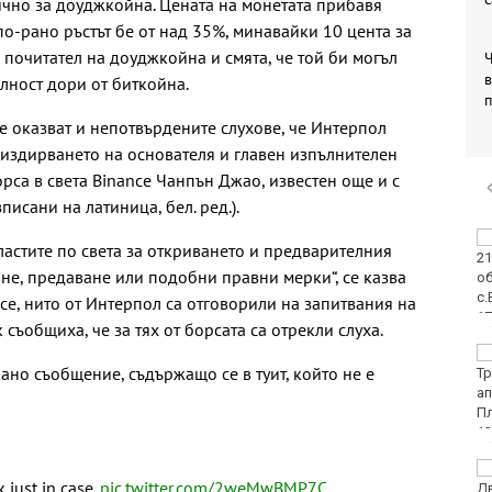
ично за доуджкойна. Цената на монетата прибавя
по-рано ръстът бе от над 35%, минавайки 10 цента за
 почитател на доуджкойна и смята, че той би могъл
в
лност дори от биткойна.
е оказват и непотвърдените слухове, че Интерпол
издирването на основателя и главен изпълнителен
рса в света Binance Чанпън Джао, известен още и с
писани на латиница, бел. ред.).
ФК Девня гостува на
ластите по света за откриването и предварителния
Атлетик (Провадия) за
ане, предаване или подобни правни мерки“, се казва
Аматьорската купа
nce, нито от Интерпол са отговорили на запитвания на
k съобщиха, че за тях от борсата са отрекли слуха.
Национална мрежа за
ано съобщение, съдържащо се в туит, който не е
децата:
Саморазправата не е
правосъдие след
случая с „ловци на педофили“
Близо 30 000 фиша и
 just in case.
pic.twitter.com/2weMwBMP7C
3000 акта написа КАТ