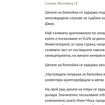
Снимка: Bloomberg LP
Цената на биткойна се задържа под 
непотвърдени слухове за съдбата н
Джао.
Най-голямата криптовалута по пазар
което е поскъпване от 0,6% за дено
Инвеститорите, от своя страна, напр
голямата част от последните някол
нелицеприятна, но винаги интересн
Цената на биткойна се задържа окол
„Настоящата ситуация за биткойна е
коментира крипторейдърът и автор 
На свой ред цената на етера се за
долара. Значително поскъпване отбе
компанията, която Илон Мъск прид