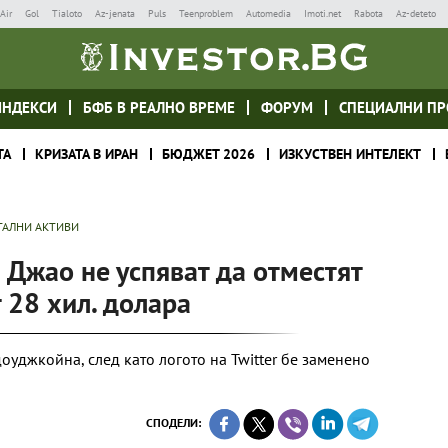
Air
Gol
Tialoto
Az-jenata
Puls
Teenproblem
Automedia
Imoti.net
Rabota
Az-deteto
ИНДЕКСИ
БФБ В РЕАЛНО ВРЕМЕ
ФОРУМ
СПЕЦИАЛНИ ПР
ТА
КРИЗАТА В ИРАН
БЮДЖЕТ 2026
ИЗКУСТВЕН ИНТЕЛЕКТ
ТАЛНИ АКТИВИ
 Джао не успяват да отместят
 28 хил. долара
оуджкойна, след като логото на Twitter бе заменено
СПОДЕЛИ: