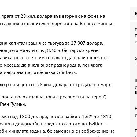
П
прага от 28 хил. долара във вторник на фона на
а главния изпълнителен директор на Binance Чанпън
Р
П
на капитализация се търгува за 27 907 долара,
нощието минути след 8:30 ч. българско време.
авиха това, което им се налага да правят през по-
S
1
ко месеца: да анализират разнородна, понякога
а информация, отбелязва CoinDesk.
В
о равнището от 28 хил. долара от средата на март.
у
 доста положителна, това е реалността на терен“,
Глен Гудмън.
у
държа над 1800 долара, поскъпвайки с 1,6% до 1810
лязва доуджкойна, след като логото на Twitter –
оби миналата година, бе заменено с изображение на
П
с