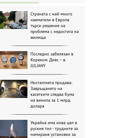
Страната с най-много
наематели в Европа
търси решение на
проблема с недостига на
жилища
Последно забелязан в
Кореком. Днес – в
JULIANY
Носталгията продава:
Завръщането на
касетките следва бума
на винила за 1 млрд.
долара
Украйна има нова цел в
руския тил - трудните за
намиране установки за