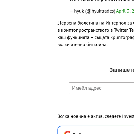
— hyuk (@hyuktrades)
April 3,
„Червена бюлетина на Интерпол за C
в криптопространството в Twitter. 
хаш функцията – същата криптограф
включително биткойна.
Всяка новина е актив, следете Inves