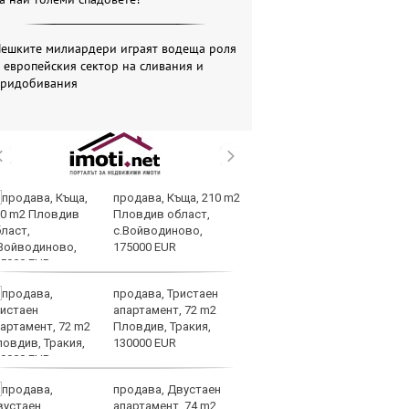
Чешките милиардери играят водеща роля
 европейския сектор на сливания и
придобивания
продава, Къща, 210 m2
Со
Пловдив област,
Тр
с.Войводиново,
съ
175000 EUR
а 
продава, Тристаен
Це
апартамент, 72 m2
Ру
Пловдив, Тракия,
та
130000 EUR
продава, Двустаен
СА
апартамент, 74 m2
мл