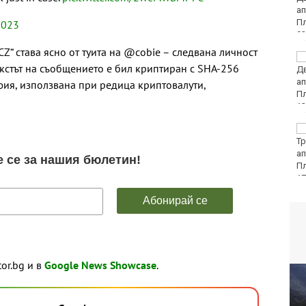
за седмица
 2023
Z“ става ясно от туита на @cobie – следвана личност
Колоездачи от 26
Текстът на съобщението е бил криптиран с SHA-256
държави се събират за
Европейското по
ия, използвана при редица криптовалути,
спускане на Витоша
Вижте защо някои
хора са като магнити
за комарите, а други
се разминават с
ухапванията им
tor.bg и в
Google News Showcase
.