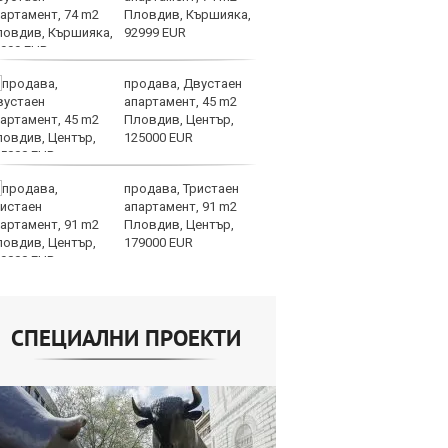
Пловдив, Кършияка,
пр
92999 EUR
п
продава, Двустаен
Н
апартамент, 45 m2
Op
Пловдив, Център,
на
125000 EUR
це
продава, Тристаен
AI
апартамент, 91 m2
ви
Пловдив, Център,
р
179000 EUR
л
СПЕЦИАЛНИ ПРОЕКТИ