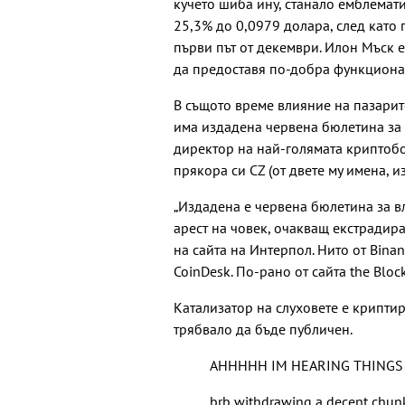
кучето шиба ину, станало емблемат
25,3% до 0,0979 долара, след като 
първи път от декември. Илон Мъск е
да предоставя по-добра функциона
В същото време влияние на пазарит
има издадена червена бюлетина за 
директор на най-голямата криптобо
прякора си CZ (от двете му имена, из
„Издадена е червена бюлетина за в
арест на човек, очакващ екстрадир
на сайта на Интерпол. Нито от Bina
CoinDesk. По-рано от сайта the Bloc
Катализатор на слуховете е криптир
трябвало да бъде публичен.
AHHHHH IM HEARING THINGS
brb withdrawing a decent chunk