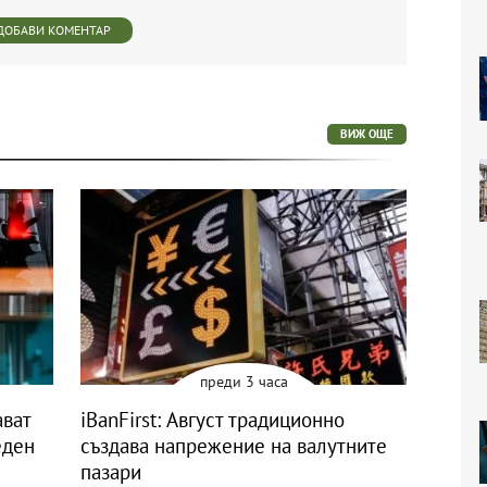
ДОБАВИ КОМЕНТАР
ВИЖ ОЩЕ
преди 3 часа
ават
iBanFirst: Август традиционно
еден
създава напрежение на валутните
пазари