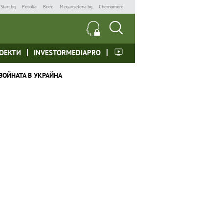
Start.bg
Posoka
Boec
Megavselena.bg
Chernomore
ОЕКТИ
INVESTORMEDIAPRO
ВОЙНАТА В УКРАЙНА