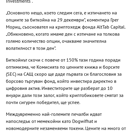
Investments .
„Основното нещо, което следим сега, е изтичането на
опциите за биткойна на 29 декември“, коментира Грег
Мориц, съосновател на криптохедж фонда AltTab Capital.
„Обикновено, когато имаме ден с изтичане на толкова
голямо количество опции, очакваме значителна
волатилност в този ден“.
Биткойнът скочи с повече от 150% тази година поради
оптимизма, че Комисията по ценните книжа и борсите
(SEC) на САЩ скоро ще даде първата си благословия за
борсово търгуван фонд, който инвестира директно в
цифровия актив. Инвеститорите ще разберат до 10
януари дали този залог, който криптобиковете смятат за
почти сигурен победител, ще успее.
Междувременно най-големите печалби идват
напоследък от мемекойни като Dogwifhat и
новомодерните незаменяеми токени. Цените на много от