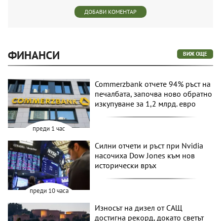
ДОБАВИ КОМЕНТАР
ФИНАНСИ
ВИЖ ОЩЕ
Commerzbank отчете 94% ръст на
печалбата, започва ново обратно
изкупуване за 1,2 млрд. евро
преди 1 час
Силни отчети и ръст при Nvidia
насочиха Dow Jones към нов
исторически връх
преди 10 часа
Износът на дизел от САЩ
достигна рекорд, докато светът