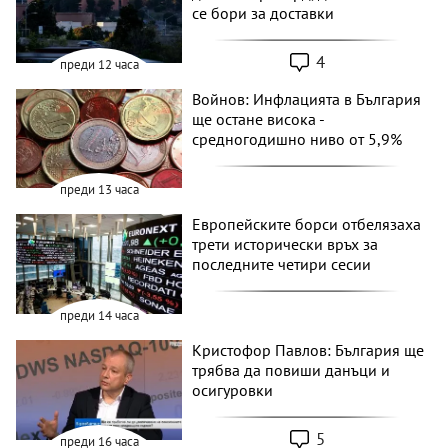
се бори за доставки
4
преди 12 часа
Войнов: Инфлацията в България
ще остане висока -
средногодишно ниво от 5,9%
преди 13 часа
Европейските борси отбелязаха
трети исторически връх за
последните четири сесии
преди 14 часа
Кристофор Павлов: България ще
трябва да повиши данъци и
осигуровки
5
преди 16 часа