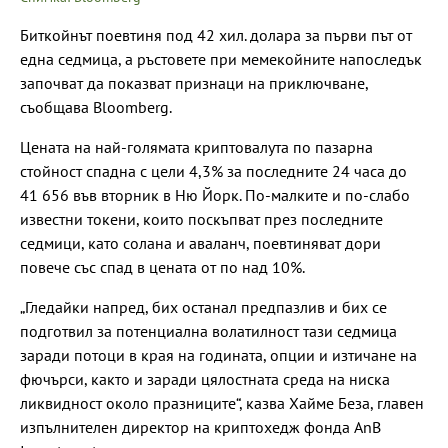
Биткойнът поевтиня под 42 хил. долара за първи път от
една седмица, а ръстовете при мемекойните напоследък
започват да показват признаци на приключване,
съобщава Bloomberg.
Цената на най-голямата криптовалута по пазарна
стойност спадна с цели 4,3% за последните 24 часа до
41 656 във вторник в Ню Йорк. По-малките и по-слабо
известни токени, които поскъпват през последните
седмици, като солана и аваланч, поевтиняват дори
повече със спад в цената от по над 10%.
„Гледайки напред, бих останал предпазлив и бих се
подготвил за потенциална волатилност тази седмица
заради потоци в края на годината, опции и изтичане на
фючърси, както и заради цялостната среда на ниска
ликвидност около празниците“, казва Хайме Беза, главен
изпълнителен директор на криптохедж фонда AnB