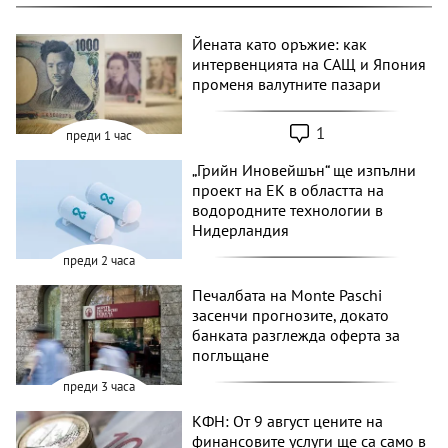
Йената като оръжие: как
интервенцията на САЩ и Япония
променя валутните пазари
1
преди 1 час
„Грийн Иновейшън“ ще изпълни
проект на ЕК в областта на
водородните технологии в
Нидерландия
преди 2 часа
Печалбата на Monte Paschi
засенчи прогнозите, докато
банката разглежда оферта за
поглъщане
преди 3 часа
КФН: От 9 август цените на
финансовите услуги ще са само в