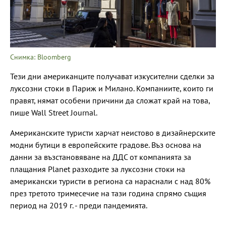
Снимка: Bloomberg
Тези дни американците получават изкусителни сделки за
луксозни стоки в Париж и Милано. Компаниите, които ги
правят, нямат особени причини да сложат край на това,
пише Wall Street Journal.
Американските туристи харчат неистово в дизайнерските
модни бутици в европейските градове. Въз основа на
данни за възстановяване на ДДС от компанията за
плащания Planet разходите за луксозни стоки на
американски туристи в региона са нараснали с над 80%
през третото тримесечие на тази година спрямо същия
период на 2019 г. - преди пандемията.