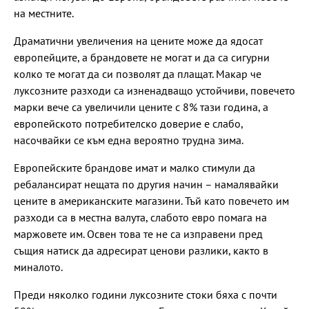
на местните.
Драматични увеличения на цените може да ядосат
европейците, а брандовете не могат и да са сигурни
колко те могат да си позволят да плащат. Макар че
луксозните разходи са изненадващо устойчиви, повечето
марки вече са увеличили цените с 8% тази година, а
европейското потребителско доверие е слабо,
насочвайки се към една вероятно трудна зима.
Европейските брандове имат и малко стимули да
ребалансират нещата по другия начин – намалявайки
цените в американските магазини. Тъй като повечето им
разходи са в местна валута, слабото евро помага на
маржовете им. Освен това те не са изправени пред
същия натиск да адресират ценови разлики, както в
миналото.
Преди няколко години луксозните стоки бяха с почти