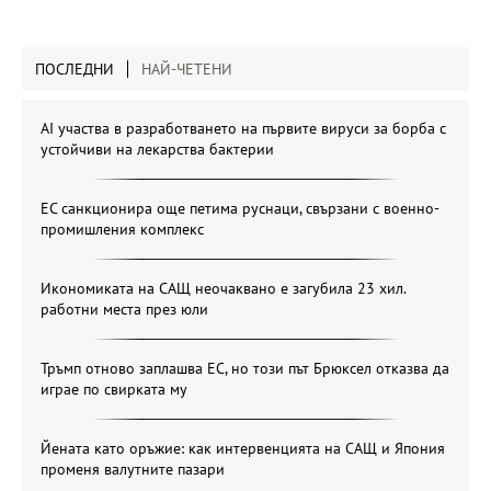
ПОСЛЕДНИ
НАЙ-ЧЕТЕНИ
AI участва в разработването на първите вируси за борба с
устойчиви на лекарства бактерии
ЕС санкционира още петима руснаци, свързани с военно-
промишления комплекс
Икономиката на САЩ неочаквано е загубила 23 хил.
работни места през юли
Тръмп отново заплашва ЕС, но този път Брюксел отказва да
играе по свирката му
Йената като оръжие: как интервенцията на САЩ и Япония
променя валутните пазари