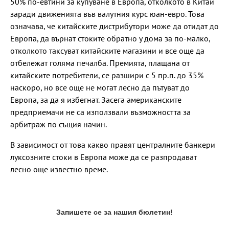
50% по-евтини за купуване в Европа, отколкото в Китай
заради движенията във валутния курс юан-евро. Това
означава, че китайските дистрибутори може да отидат до
Европа, да върнат стоките обратно у дома за по-малко,
отколкото таксуват китайските магазини и все още да
отбележат голяма печалба. Премията, плащана от
китайските потребители, се разшири с 5 пр.п. до 35%
наскоро, но все още не могат лесно да пътуват до
Европа, за да я избегнат. Засега американските
предприемачи не са използвали възможността за
арбитраж по същия начин.
В зависимост от това какво правят централните банкери
луксозните стоки в Европа може да се разпродават
лесно още известно време.