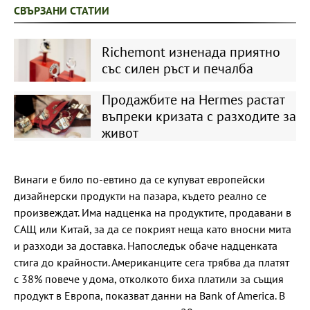
СВЪРЗАНИ СТАТИИ
Richemont изненада приятно
със силен ръст и печалба
Продажбите на Hermes растат
въпреки кризата с разходите за
живот
Винаги е било по-евтино да се купуват европейски
дизайнерски продукти на пазара, където реално се
произвеждат. Има надценка на продуктите, продавани в
САЩ или Китай, за да се покрият неща като вносни мита
и разходи за доставка. Напоследък обаче надценката
стига до крайности. Американците сега трябва да платят
с 38% повече у дома, отколкото биха платили за същия
продукт в Европа, показват данни на Bank of America. В