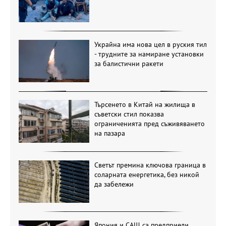
Украйна има нова цел в руския тил
- трудните за намиране установки
за балистични ракети
Търсенето в Китай на жилища в
съветски стил показва
ограниченията пред съживяването
на пазара
Светът премина ключова граница в
соларната енергетика, без никой
да забележи
Япония и САЩ са предприели