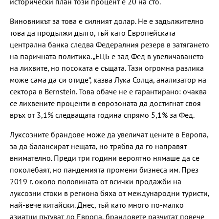
исторически план този процент е 20 на сто.
Виновникът за това е силният долар. Не е задължително
това да продължи дълго, тъй като Европейската
централна банка следва Федералния резерв в затягането
на паричната политика. „ЕЦБ е зад Фед в увеличаването
на лихвите, но посоката е същата. Тази огромна разлика
може сама да си отиде“, казва Лука Солца, анализатор на
сектора в Bernstein. Това обаче не е гарантирано: очаква
се лихвените проценти в еврозоната да достигнат своя
връх от 3,1% следващата година спрямо 5,1% за Фед.
Луксозните брандове може да увеличат цените в Европа,
за да балансират нещата, но трябва да го направят
внимателно. Преди три години вероятно нямаше да се
поколебаят, но пандемията промени бизнеса им. През
2019 г. около половината от всички продажби на
луксозни стоки в региона бяха от международни туристи,
най-вече китайски. Днес, тъй като много по-малко
азиатци пътуват до Европа, брандовете разчитат повече