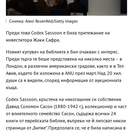
Снимка: Alexi Rosenfeld/Getty Images
Преди това Codex Sassoon е била притежание на
инвеститора Жаки Сафра.
Новият купувач на библията е бил очакван с интерес.
Преди търга тя беше представена на няколко места – в
Лондон, в различни американски градове, както и в Тел
Авив, където бе изложена в ANU през март. Над 20 хил.
души са я видели, според информация от аукционната
къща.
Codex Sassoon, кръстена на някогашния си собственик
Давид Соломон Сасон (1880-1942 г.), колекционер и част
от влиятелното семейство Сасон, съдържа всички 24
книги от еврейската библия, въпреки че ѝ липсват някои
страници от „Битие“. Предполага се, че е била написана в