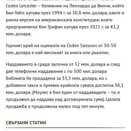
Codex Leicester – бележник на Леонардо да Винчи, който
Бил Гейтс купува през 1994 г. за 30,8 млн. долара, както и
ранна версия на американската конституция, която
предприемачът Кен Грифин купува през 2021 г. за 43,2
млн. долара.
Горният край на оценката на Codex Sassoon от 30-50
млн. долара е най-високият за книга или ръкопис.
Наддаването в сряда започна от 32 млн. долара и след
две телефонни наддавания с по 500 хил. долара
библията бе продадена за 33,5 млн. долара, но с
добавени такси и премии крайната сумата достигна 38,1
млн. долара. (Моузес е бил един от наддаващите – т.е. е
продължил да наддава над договорената сума). Цялата
продажба е продължила малко под пет минути.
СВЪРЗАНИ СТАТИИ