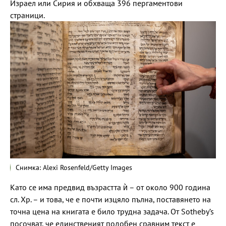
Израел или Сирия и обхваща 396 пергаментови
страници.
Снимка: Alexi Rosenfeld/Getty Images
Като се има предвид възрастта ѝ – от около 900 година
сл. Хр. – и това, че е почти изцяло пълна, поставянето на
точна цена на книгата е било трудна задача. От Sotheby’s
посочват, че единственият подобен сравним текст е