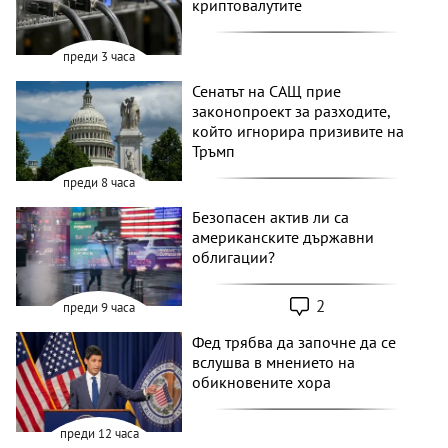
криптовалутите
преди 3 часа
Сенатът на САЩ прие
законопроект за разходите,
който игнорира призивите на
Тръмп
преди 8 часа
Безопасен актив ли са
американските държавни
облигации?
2
преди 9 часа
Фед трябва да започне да се
вслушва в мнението на
обикновените хора
преди 12 часа