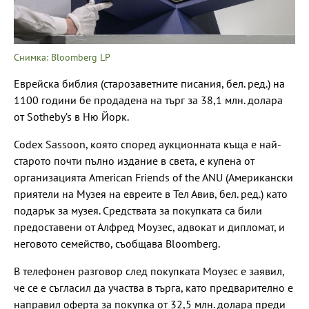
Снимка: Bloomberg LP
Еврейска библия (старозаветните писания, бел. ред.) на
1100 години бе продадена на търг за 38,1 млн. долара
от Sotheby’s в Ню Йорк.
Codex Sassoon, която според аукционната къща е най-
старото почти пълно издание в света, е купена от
организацията American Friends of the ANU (Американски
приятели на Музея на евреите в Тел Авив, бел. ред.) като
подарък за музея. Средствата за покупката са били
предоставени от Алфред Моузес, адвокат и дипломат, и
неговото семейство, съобщава Bloomberg.
В телефонен разговор след покупката Моузес е заявил,
че се е съгласил да участва в търга, като предварително е
направил оферта за покупка от 32,5 млн. долара преди