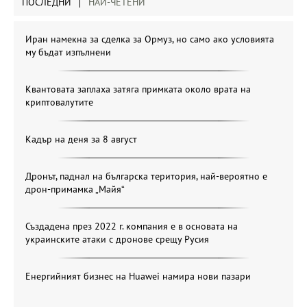
ПОСЛЕДНИ
НАЙ-ЧЕТЕНИ
Иран намекна за сделка за Ормуз, но само ако условията
му бъдат изпълнени
Квантовата заплаха затяга примката около врата на
криптовалутите
Кадър на деня за 8 август
Дронът, паднал на българска територия, най-вероятно е
дрон-примамка „Майя“
Създадена през 2022 г. компания е в основата на
украинските атаки с дронове срещу Русия
Енергийният бизнес на Huawei намира нови пазари