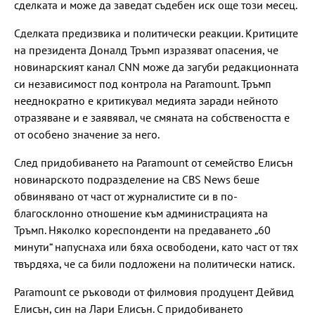
сделката и може да заведат съдебен иск още този месец.
Сделката предизвика и политически реакции. Критиците
на президента Доналд Тръмп изразяват опасения, че
новинарският канал CNN може да загуби редакционната
си независимост под контрола на Paramount. Тръмп
нееднократно е критикувал медията заради нейното
отразяване и е заявявал, че смяната на собствеността е
от особено значение за него.
След придобиването на Paramount от семейство Елисън
новинарското подразделение на CBS News беше
обвинявано от част от журналистите си в по-
благосклонно отношение към администрацията на
Тръмп. Няколко кореспонденти на предаването „60
минути“ напуснаха или бяха освободени, като част от тях
твърдяха, че са били подложени на политически натиск.
Paramount се ръководи от филмовия продуцент Дейвид
Елисън, син на Лари Елисън. С придобиването