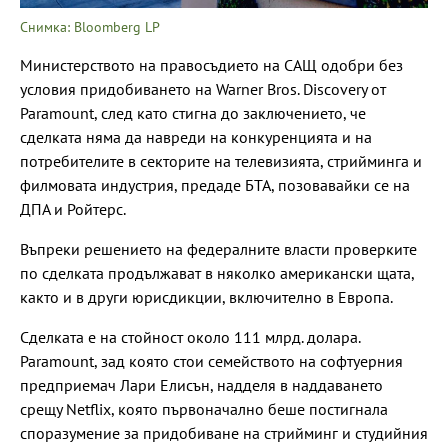
Снимка: Bloomberg LP
Министерството на правосъдието на САЩ одобри без
условия придобиването на Warner Bros. Discovery от
Paramount, след като стигна до заключението, че
сделката няма да навреди на конкуренцията и на
потребителите в секторите на телевизията, стрийминга и
филмовата индустрия, предаде БТА, позовавайки се на
ДПА и Ройтерс.
Въпреки решението на федералните власти проверките
по сделката продължават в няколко американски щата,
както и в други юрисдикции, включително в Европа.
Сделката е на стойност около 111 млрд. долара.
Paramount, зад която стои семейството на софтуерния
предприемач Лари Елисън, надделя в наддаването
срещу Netflix, която първоначално беше постигнала
споразумение за придобиване на стрийминг и студийния