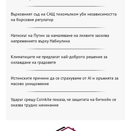
Върховният съд на САЩ тихомълком уби независимостта
на борсовия регулатор
Натискът на Путин за намаляване на лихвите засилва
напрежението върху Набиулина
Климатиците не предлагат най-доброто решение за
охлаждане на градовете
Истинските причини да се страхуваме от AI и оръжията за
масово унищожение
Ударът срещу Coinkite показа, че защитата на биткойн се
оказва трудно начинание