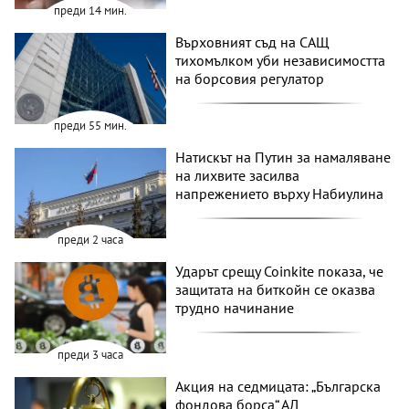
преди 14 мин.
Върховният съд на САЩ
тихомълком уби независимостта
на борсовия регулатор
преди 55 мин.
Натискът на Путин за намаляване
на лихвите засилва
напрежението върху Набиулина
преди 2 часа
Ударът срещу Coinkite показа, че
защитата на биткойн се оказва
трудно начинание
преди 3 часа
Акция на седмицата: „Българска
фондова борса“ АД