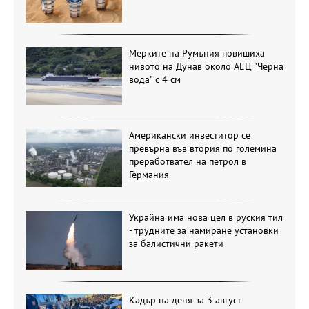
Мерките на Румъния повишиха
нивото на Дунав около АЕЦ "Черна
вода" с 4 см
Американски инвеститор се
превърна във втория по големина
преработвател на петрол в
Германия
Украйна има нова цел в руския тил
- трудните за намиране установки
за балистични ракети
Кадър на деня за 3 август