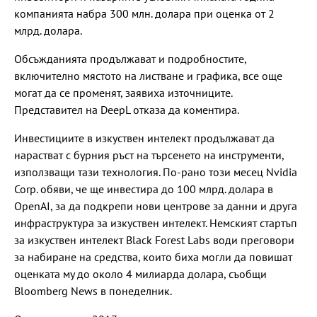
компанията набра 300 млн. долара при оценка от 2
млрд. долара.
Обсъжданията продължават и подробностите,
включително мястото на листване и графика, все още
могат да се променят, заявиха източниците.
Представител на DeepL отказа да коментира.
Инвестициите в изкуствен интелект продължават да
нарастват с бурния ръст на търсенето на инструменти,
използващи тази технология. По-рано този месец Nvidia
Corp. обяви, че ще инвестира до 100 млрд. долара в
OpenAI, за да подкрепи нови центрове за данни и друга
инфраструктура за изкуствен интелект. Немският стартъп
за изкуствен интелект Black Forest Labs води преговори
за набиране на средства, които биха могли да повишат
оценката му до около 4 милиарда долара, съобщи
Bloomberg News в понеделник.