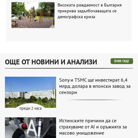
Високата раждаемост в България
прикрива задълбочаващата се
демографска криза
ОЩЕ ОТ НОВИНИ И АНАЛИЗИ
ВИЖ ОЩЕ
Sony и TSMC ще инвестират 6,4
млрд. долара в японски завод за
сензори
преди 2 часа
Истинските причини да се
страхуваме от AI и оръжията за
масово унищожение