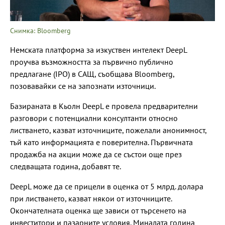
Снимка: Bloomberg
Немската платформа за изкуствен интелект DeepL
проучва възможността за първично публично
предлагане (IPO) в САЩ, съобщава Bloomberg,
позовавайки се на запознати източници.
Базираната в Кьолн DeepL е провела предварителни
разговори с потенциални консултанти относно
листването, казват източниците, пожелали анонимност,
тъй като информацията е поверителна. Първичната
продажба на акции може да се състои още през
следващата година, добавят те.
DeepL може да се прицели в оценка от 5 млрд. долара
при листването, казват някои от източниците.
Окончателната оценка ще зависи от търсенето на
инвеститори и пазарните условия. Миналата година