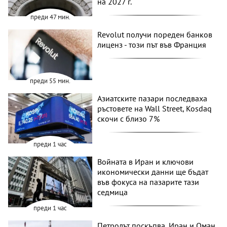
на 2027 г.
преди 47 мин.
Revolut получи пореден банков
лиценз - този път във Франция
преди 55 мин.
Азиатските пазари последваха
ръстовете на Wall Street, Kosdaq
скочи с близо 7%
преди 1 час
Войната в Иран и ключови
икономически данни ще бъдат
във фокуса на пазарите тази
седмица
преди 1 час
Петролът поскъпва, Иран и Оман