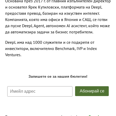
Основана през 2017 г. от главния изпълнителен директор
и основател Ярек Кутиловски, платформата на DeepL
предоставя превод, базиран на изкуствен интелект.
Компанията, която има офиси в Япония и САЩ, се готви
да пусне DeepL Agent, автономен AI асистент, който може
да автоматизира задачи за бизнес потребители.
DeepL има над 1000 служители и се подкрепя от
инвеститори, включително Benchmark, IVP и Index
Ventures.