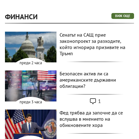
ФИНАНСИ
ВИЖ ОЩЕ
Сенатът на САЩ прие
законопроект за разходите,
който игнорира призивите на
Тръмп
преди 2 часа
Безопасен актив ли са
американските държавни
облигации?
1
преди 3 часа
Фед трябва да започне да се
вслушва в мнението на
обикновените хора