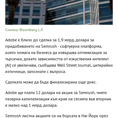
Снимка: Bloomberg L.P.
Adobe е близо до сделка за 1,9 млрд. долара за
придобиването на Semrush - софтуерна платформа,
която помага на бизнеса да извършва оптимизация за
търсачки, докато зависимостта от изкуствения интелект
(AI) се увеличава, съобщава Wall Street Journal, цитирайки
източници, запознати с въпроса.
Сделката може да бъде финализирана още днес.
Adobe ще плати 12 долара на акция за Semrush, чиято
пазарна капитализация към края на сесията във вторник
е малко над 1 млрд. долара.
Semrush листна акциите си на борсата в Ню Йорк през