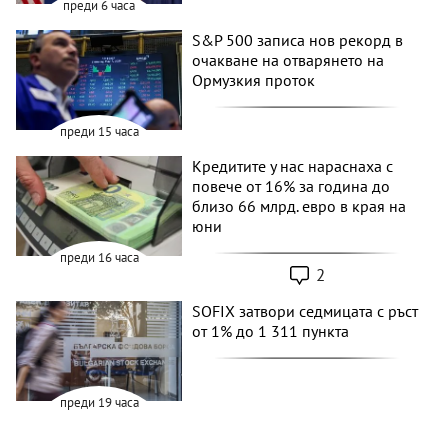
преди 6 часа
S&P 500 записа нов рекорд в
очакване на отварянето на
Ормузкия проток
преди 15 часа
Кредитите у нас нараснаха с
повече от 16% за година до
близо 66 млрд. евро в края на
юни
преди 16 часа
2
SOFIX затвори седмицата с ръст
от 1% до 1 311 пункта
преди 19 часа