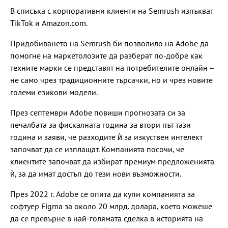
В списъка с корпоративни клиенти на Semrush изпъкват
TikTok и Amazon.com.
Придобиването на Semrush би позволило на Adobe да
помогне на маркетолозите да разберат по-добре как
техните марки се представят на потребителите онлайн –
не само чрез традиционните търсачки, но и чрез новите
големи езикови модели.
През септември Adobe повиши прогнозата си за
печалбата за фискалната година за втори път тази
година и заяви, че разходите ѝ за изкуствен интелект
започват да се изплащат. Компанията посочи, че
клиентите започват да избират премиум предложенията
ѝ, за да имат достъп до тези нови възможности.
През 2022 г. Adobe се опита да купи компанията за
софтуер Figma за около 20 млрд. долара, което можеше
да се превърне в най-голямата сделка в историята на