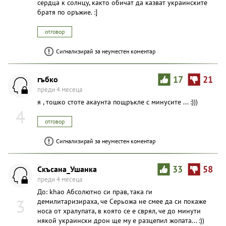
сердца к солнцу, както обичат да казват украинските
братя по оръжие. :]
отговор
Сигнализирай за неуместен коментар
гъбко
17
21
преди 4 месеца
я , тошко стоте акаунта пощръкле с минусите ... :)))
4
отговор
Сигнализирай за неуместен коментар
Скъсана_Ушанка
33
58
преди 4 месеца
До: khao Абсолютно си прав, така ги
3
демилитаризираха, че Серьожа не смее да си покаже
носа от хралупата, в която се е сврял, че до минути
някой украински дрон ще му е разцепил жопaтa... :))