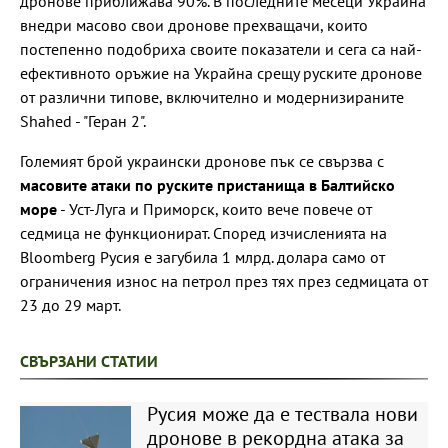
дронове приближава 90%. В последните месеци Украйна
внедри масово свои дронове прехващачи, които
постепенно подобриха своите показатели и сега са най-
ефективното оръжие на Украйна срещу руските дронове
от различни типове, включително и модернизираните
Shahed - "Геран 2".
Големият брой украински дронове пък се свързва с
масовите атаки по руските пристанища в Балтийско
море
- Уст-Луга и Приморск, които вече повече от
седмица не функционират. Според изчисленията на
Bloomberg Русия е загубила 1 млрд. долара само от
ограничения износ на петрол през тях през седмицата от
23 до 29 март.
СВЪРЗАНИ СТАТИИ
Русия може да е тествала нови
дронове в рекордна атака за