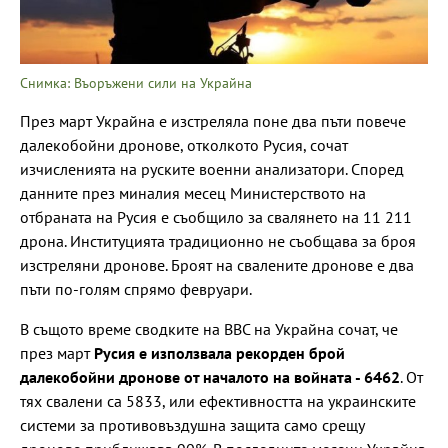
Снимка: Въоръжени сили на Украйна
През март Украйна е изстреляла поне два пъти повече
далекобойни дронове, отколкото Русия, сочат
изчисленията на руските военни анализатори. Според
данните през миналия месец Министерството на
отбраната на Русия е съобщило за свалянето на 11 211
дрона. Институцията традиционно не съобщава за броя
изстреляни дронове. Броят на свалените дронове е два
пъти по-голям спрямо февруари.
В същото време сводките на ВВС на Украйна сочат, че
през март
Русия е използвала рекорден брой
далекобойни дронове от началото на войната - 6462
. От
тях свалени са 5833, или ефективността на украинските
системи за противовъздушна защита само срещу