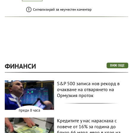
Сигнализирай за неуместен коментар
ФИНАНСИ
ВИЖ ОЩЕ
S&P 500 записа нов рекорд в
очакване на отварянето на
Ормузкия проток
преди 8 часа
Кредитите у нас нараснаха с
повече от 16% за година до
близо 66 млрд. евро в края на