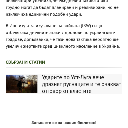
анализатори уточниха, че ежедневни такива атаки
трудно могат да бъдат планирани и реализирани, но не
изключиха единични подобни удари.
В Института за изучаване на войната (ISW) също
отбелязаха дневните атаки с дронове по украинските
градове, допълвайки, че тази нова тактика вероятно ще
увеличи жертвите сред цивилното население в Украйна.
СВЪРЗАНИ СТАТИИ
Ударите по Уст-Луга вече
дразнят руснаците и те очакват
отговор от властите