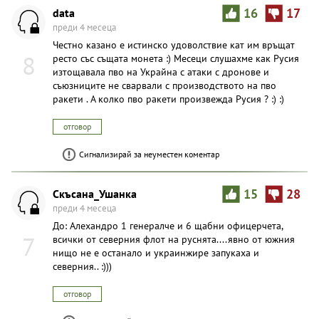
data
16
17
преди 4 месеца
Честно казано е истинско удоволствие кат им връщат
8
ресто със същата монета :) Месеци слушахме как Русия
изтощавала пво на Украйна с атаки с дронове и
съюзниците не сварвали с производството на пво
ракети . А колко пво ракети произвежда Русия ? :) :)
отговор
Сигнализирай за неуместен коментар
Скъсана_Ушанка
15
28
преди 4 месеца
До: Алехандро 1 генералче и 6 щабни офицерчета,
7
всички от северния флот на руснята....явно от южния
нищо не е останало и украинжире запукаха и
северния.. :)))
отговор