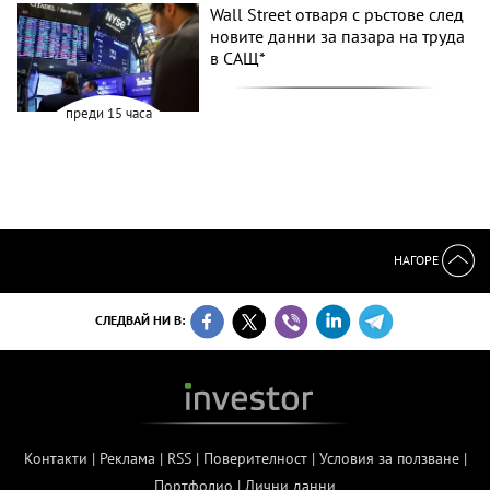
Wall Street отваря с ръстове след
новите данни за пазара на труда
в САЩ*
преди 15 часа
НАГОРЕ
СЛЕДВАЙ НИ В:
Контакти
|
Реклама
|
RSS
|
Поверителност
|
Условия за ползване
|
Портфолио
|
Лични данни