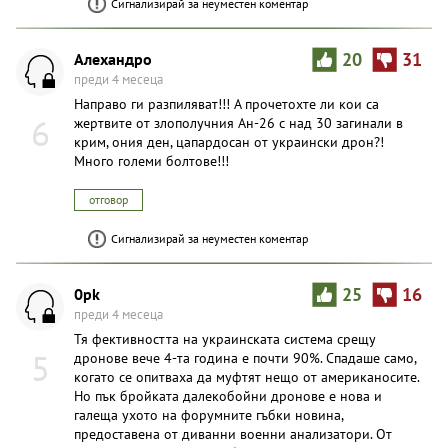
Сигнализирай за неуместен коментар
Алехандро
20
31
преди 4 месеца
Направо ги разпиляват!!! А прочетохте ли кои са
6
жертвите от злополучния Ан-26 с над 30 загинали в
крим, ония ден, цапардосан от украински дрон?!
Много големи болтове!!!
отговор
Сигнализирай за неуместен коментар
0pk
25
16
преди 4 месеца
Тя фективността на украинската система срещу
5
дронове вече 4-та година е почти 90%. Спадаше само,
когато се опитваха да муфтят нещо от американосите.
Но пък бройката далекобойни дронове е нова и
галеща ухото на форумните гъбки новина,
предоставена от диванни военни анализатори. От