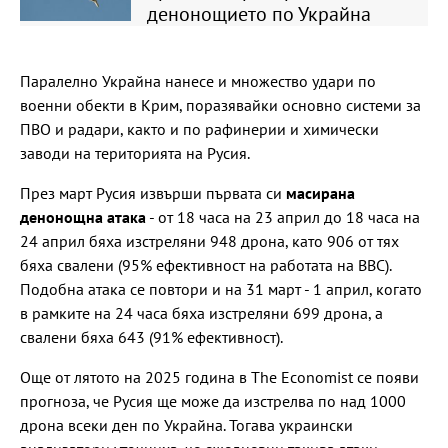
денонощието по Украйна
Паралелно Украйна нанесе и множество удари по
военни обекти в Крим, поразявайки основно системи за
ПВО и радари, както и по рафинерии и химически
заводи на територията на Русия.
През март Русия извърши първата си
масирана
денонощна атака
- от 18 часа на 23 април до 18 часа на
24 април бяха изстреляни 948 дрона, като 906 от тях
бяха свалени (95% ефективност на работата на ВВС).
Подобна атака се повтори и на 31 март - 1 април, когато
в рамките на 24 часа бяха изстреляни 699 дрона, а
свалени бяха 643 (91% ефективност).
Още от лятото на 2025 година в The Economist се появи
прогноза, че Русия ще може да изстрелва по над 1000
дрона всеки ден по Украйна. Тогава украински