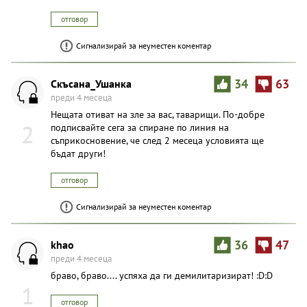
отговор
Сигнализирай за неуместен коментар
Скъсана_Ушанка
34
63
преди 4 месеца
Нещата отиват на зле за вас, таварищи. По-добре
2
подписвайте сега за спиране по линия на
съприкосновение, че след 2 месеца условията ще
бъдат други!
отговор
Сигнализирай за неуместен коментар
khao
36
47
преди 4 месеца
браво, браво.... успяха да ги демилитаризират! :D:D
1
отговор