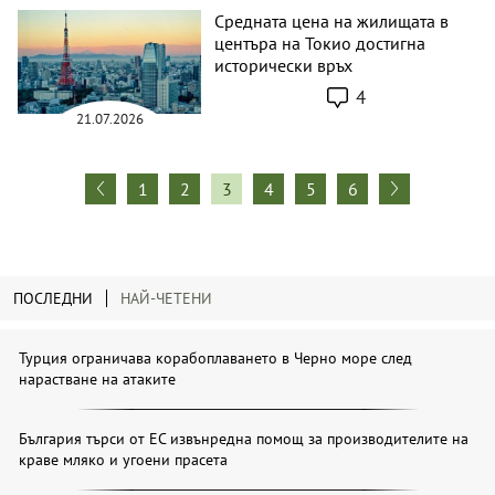
Средната цена на жилищата в
центъра на Токио достигна
исторически връх
4
21.07.2026
1
2
3
4
5
6
ПОСЛЕДНИ
НАЙ-ЧЕТЕНИ
Турция ограничава корабоплаването в Черно море след
нарастване на атаките
България търси от ЕС извънредна помощ за производителите на
краве мляко и угоени прасета