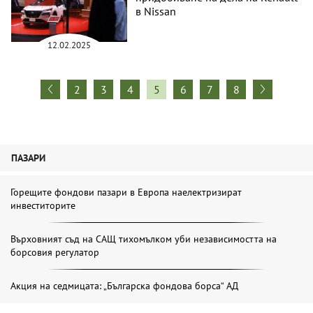
в Nissan
12.02.2025
2
3
4
5
6
7
8
ПАЗАРИ
Горещите фондови пазари в Европа наелектризират
инвеститорите
Върховният съд на САЩ тихомълком уби независимостта на
борсовия регулатор
Акция на седмицата: „Българска фондова борса“ АД