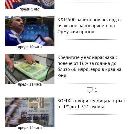
преди 1 час
S&P 500 записа нов рекорд в
очакване на отварянето на
Ормузкия проток
преди 10 часа
Кредитите у нас нараснаха с
повече от 16% за година до
близо 66 млрд. евро в края на
юни
преди 11 часа
1
SOFIX затвори седмицата с ръст
от 1% до 1 311 пункта
преди 14 часа