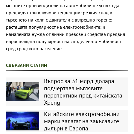
местните производители на автомобили не успяха да
предвидят три ключови тенденции: резкия спад в
търсенето на коли с двигатели с вътрешно горене;
растящата популярност на електромобилите; и
намалената нужда от лични превозни средства предвид
нарастващата популярност на споделената мобилност
сред градското население.
СВЪРЗАНИ СТАТИИ
Въпрос за 31 млрд. долара
подчертава мъглявите
перспективи пред китайската
Xpeng
Китайските електромобилни
марки залагат на закъсалите
дилъри в Европа