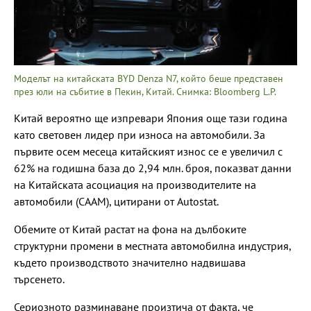
Моделът на китайската BYD Denza N7, който беше представен
през юли на събитие в Пекин, Китай. Снимка: Bloomberg L.P.
Китай вероятно ще изпревари Япония още тази година
като световен лидер при износа на автомобили. За
първите осем месеца китайският износ се е увеличил с
62% на годишна база до 2,94 млн. броя, показват данни
на Китайската асоциация на производителите на
автомобили (CAAM), цитирани от Autostat.
Обемите от Китай растат на фона на дълбоките
структурни промени в местната автомобилна индустрия,
където производството значително надвишава
търсенето.
Сериозното разминаване произтича от факта, че