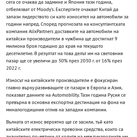
сега се очаква да задмине и Япония тази година,
отбелязват от Moody's. Експертите очакват Китай да
запази лидерството си като износител на автомобили за
години напред. Според прогнозата на консултантската
компания AlixPartners доставките на автомобили на
китайски производители в чужбина ще достигнат 9
милиона броя годишно до края на текущото
десетилетие. В резултат на това делът им на световния
пазар ще се увеличи до 30% през 2030 г. от 16% през
2022 г.
Износът на китайските производители е фокусиран
главно върху развиващите се пазари в Европа и Азия,
показват данните на Automobility. Тази година Русия се
превърна в основна експортна дестинация на фона на
миналогодишния отлив на западни компании.
Вълната от износ вероятно ще се засили, тъй като
китайските електрически превозни средства, които са
значително по-евтини от колите на международните им