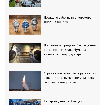
Последно забелязан в Кореком.
Днес – в JULIANY
Носталгията продава: Завръщането
на касетките следва бума на
винила за 1 млрд. долара
Украйна има нова цел в руския тил
- трудните за намиране установки
за балистични ракети
Кадър на деня за 3 август