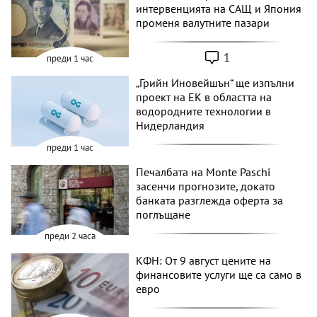
интервенцията на САЩ и Япония
променя валутните пазари
1
преди 1 час
„Грийн Иновейшън“ ще изпълни
проект на ЕК в областта на
водородните технологии в
Нидерландия
преди 1 час
Печалбата на Monte Paschi
засенчи прогнозите, докато
банката разглежда оферта за
поглъщане
преди 2 часа
КФН: От 9 август цените на
финансовите услуги ще са само в
евро