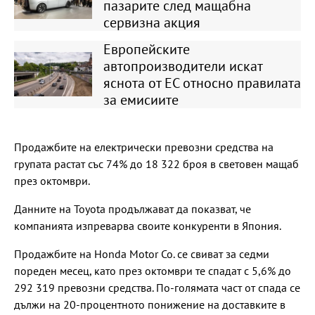
пазарите след мащабна
сервизна акция
Европейските
автопроизводители искат
яснота от ЕС относно правилата
за емисиите
Продажбите на електрически превозни средства на
групата растат със 74% до 18 322 броя в световен мащаб
през октомври.
Данните на Toyota продължават да показват, че
компанията изпреварва своите конкуренти в Япония.
Продажбите на Honda Motor Co. се свиват за седми
пореден месец, като през октомври те спадат с 5,6% до
292 319 превозни средства. По-голямата част от спада се
дължи на 20-процентното понижение на доставките в