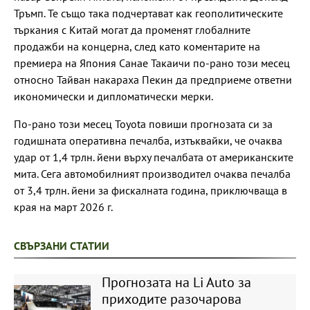
Тръмп. Те също така подчертават как геополитическите
търкания с Китай могат да променят глобалните
продажби на концерна, след като коментарите на
премиера на Япония Санае Такаичи по-рано този месец
относно Тайван накараха Пекин да предприеме ответни
икономически и дипломатически мерки.
По-рано този месец Toyota повиши прогнозата си за
годишната оперативна печалба, изтъквайки, че очаква
удар от 1,4 трлн. йени върху печалбата от американските
мита. Сега автомобилният производител очаква печалба
от 3,4 трлн. йени за фискалната година, приключваща в
края на март 2026 г.
СВЪРЗАНИ СТАТИИ
Прогнозата на Li Auto за
приходите разочарова