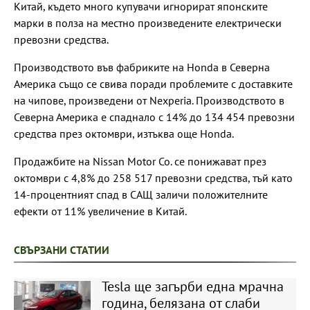
Китай, където много купувачи игнорират японските
марки в полза на местно произведените електрически
превозни средства.
Производството във фабриките на Honda в Северна
Америка също се свива поради проблемите с доставките
на чипове, произведени от Nexperia. Производството в
Северна Америка е спаднало с 14% до 134 454 превозни
средства през октомври, изтъква още Honda.
Продажбите на Nissan Motor Co. се понижават през
октомври с 4,8% до 258 517 превозни средства, тъй като
14-процентният спад в САЩ заличи положителните
ефекти от 11% увеличение в Китай.
СВЪРЗАНИ СТАТИИ
Tesla ще загърби една мрачна
година, белязана от слаби