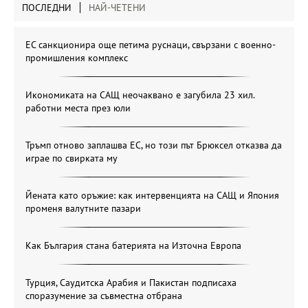
ПОСЛЕДНИ
НАЙ-ЧЕТЕНИ
ЕС санкционира още петима руснаци, свързани с военно-
промишления комплекс
Икономиката на САЩ неочаквано е загубила 23 хил.
работни места през юли
Тръмп отново заплашва ЕС, но този път Брюксел отказва да
играе по свирката му
Йената като оръжие: как интервенцията на САЩ и Япония
променя валутните пазари
Как България стана батерията на Източна Европа
Турция, Саудитска Арабия и Пакистан подписаха
споразумение за съвместна отбрана