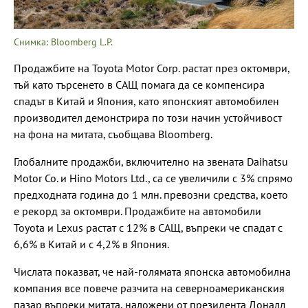
Снимка: Bloomberg L.P.
Продажбите на Toyota Motor Corp. растат през октомври,
тъй като търсенето в САЩ помага да се компенсира
спадът в Китай и Япония, като японският автомобилен
производител демонстрира по този начин устойчивост
на фона на митата, съобщава Bloomberg.
Глобалните продажби, включително на звената Daihatsu
Motor Co. и Hino Motors Ltd., са се увеличили с 3% спрямо
предходната година до 1 млн. превозни средства, което
е рекорд за октомври. Продажбите на автомобили
Toyota и Lexus растат с 12% в САЩ, въпреки че спадат с
6,6% в Китай и с 4,2% в Япония.
Числата показват, че най-голямата японска автомобилна
компания все повече разчита на северноамериканския
пазар въпреки митата, наложени от президента Доналд