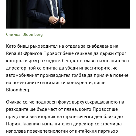
Снимка: Bloomberg
Като бивш ръководител на отдела за снабдяване на
Renault Франсоа Провост беше свикнал да държи строг
контрол върху разходите. Сега, като главен изпълнителен
директор, той се опитва да убеди инвеститорите, че
автомобилният производител трябва да прилича повече
на по-евтините си китайски конкуренти, пише
Bloomberg.
Очаква се, че подновен фокус върху съкращаването на
разходите ще бъде част от плана, който Провост ще
представи във вторник на стратегически ден близо до
Париж. Главният изпълнителен директор се стреми да
използва повече технологии от китайския партньор