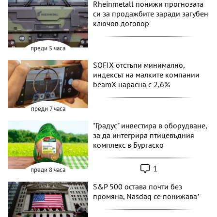
Rheinmetall понижи прогнозата
си за продажбите заради загубен
ключов договор
преди 5 часа
SOFIX отстъпи минимално,
индексът на малките компании
beamX нарасна с 2,6%
преди 7 часа
"Градус" инвестира в оборудване,
за да интегрира птицевъдния
комплекс в Бургаско
1
преди 8 часа
S&P 500 остава почти без
промяна, Nasdaq се понижава*