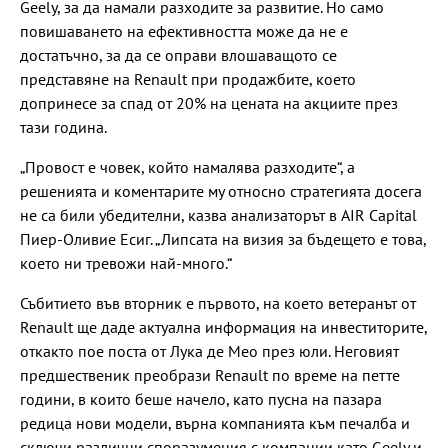
Geely, за да намали разходите за развитие. Но само
повишаването на ефективността може да не е
достатъчно, за да се оправи влошаващото се
представяне на Renault при продажбите, което
допринесе за спад от 20% на цената на акциите през
тази година.
„Провост е човек, който намалява разходите“, а
решенията и коментарите му относно стратегията досега
не са били убедителни, казва анализаторът в AIR Capital
Пиер-Оливие Есиг. „Липсата на визия за бъдещето е това,
което ни тревожи най-много.“
Събитието във вторник е първото, на което ветеранът от
Renault ще даде актуална информация на инвеститорите,
откакто пое поста от Лука де Мео през юли. Неговият
предшественик преобрази Renault по време на петте
години, в които беше начело, като пусна на пазара
редица нови модели, върна компанията към печалба и
сключи различни споразумения с компании като Geely и