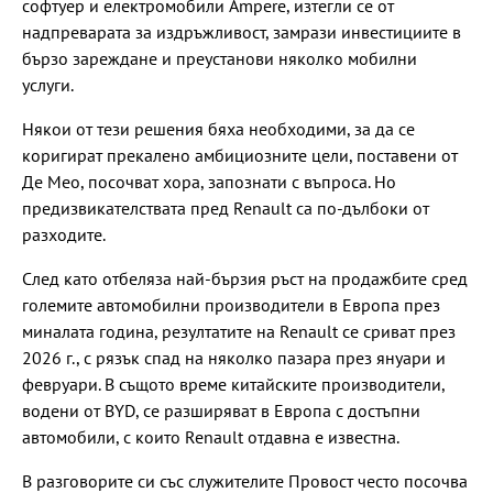
софтуер и електромобили Ampere, изтегли се от
надпреварата за издръжливост, замрази инвестициите в
бързо зареждане и преустанови няколко мобилни
услуги.
Някои от тези решения бяха необходими, за да се
коригират прекалено амбициозните цели, поставени от
Де Мео, посочват хора, запознати с въпроса. Но
предизвикателствата пред Renault са по-дълбоки от
разходите.
След като отбеляза най-бързия ръст на продажбите сред
големите автомобилни производители в Европа през
миналата година, резултатите на Renault се сриват през
2026 г., с рязък спад на няколко пазара през януари и
февруари. В същото време китайските производители,
водени от BYD, се разширяват в Европа с достъпни
автомобили, с които Renault отдавна е известна.
В разговорите си със служителите Провост често посочва