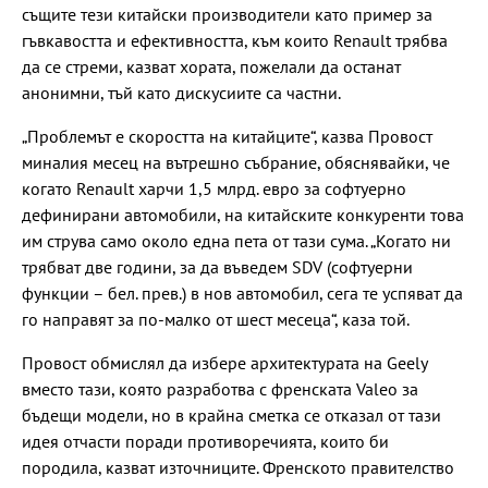
същите тези китайски производители като пример за
гъвкавостта и ефективността, към които Renault трябва
да се стреми, казват хората, пожелали да останат
анонимни, тъй като дискусиите са частни.
„Проблемът е скоростта на китайците“, казва Провост
миналия месец на вътрешно събрание, обяснявайки, че
когато Renault харчи 1,5 млрд. евро за софтуерно
дефинирани автомобили, на китайските конкуренти това
им струва само около една пета от тази сума. „Когато ни
трябват две години, за да въведем SDV (софтуерни
функции – бел. прев.) в нов автомобил, сега те успяват да
го направят за по-малко от шест месеца“, каза той.
Провост обмислял да избере архитектурата на Geely
вместо тази, която разработва с френската Valeo за
бъдещи модели, но в крайна сметка се отказал от тази
идея отчасти поради противоречията, които би
породила, казват източниците. Френското правителство