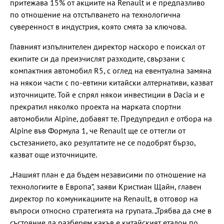
притежава 15% от акциите на Renault и е предпазливо
по отношение на отстъпването на технологична
суверенност в индустрия, която смята за ключова.
Главният изпълнителен директор наскоро е поискал от
екипите си да преизчислят разходите, свързани с
компактния автомобил R5, с оглед на евентуална замяна
на някои части с по-евтини китайски алтернативи, казват
източниците. Той е спрял някои инвестиции в Dacia и е
прекратил няколко проекта на марката спортни
автомобили Alpine, добавят те. Предупредил е отбора на
Alpine във Формула 1, че Renault ще се оттегли от
състезанието, ако резултатите не се подобрят бързо,
казват още източниците.
„Нашият план е да бъдем независими по отношение на
технологиите в Европа“, заяви Кристиан Щайн, главен
директор по комуникациите на Renault, в отговор на
въпроси относно стратегията на групата. „Трябва да сме в
състояние да разберем какъв е китайският еталон по