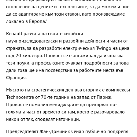
отношение на цените и технологиите, за да можем и ние
да се адаптираме към този еталон, като произвеждаме
локално в Европа.“
Renault разчита на своите китайски
научноизследователски и развойни дейности и части от
страната, за да разработи електрическия Twingo на цена
под 20 хил. евро. Провост се е ангажирал да използва
тези поуки, а профсъюзите очакват подробности за това
дали това ще има последствия за работните места във
Франция.
Мястото на стратегическия ден във вторник е комплексът
Technocentre от 70-те години на запад от Париж.
Провост е помолил мениджърите да прекарват по-
голямата част от времето си там, което е разочаровало
някои от тях, споделят източници.
Председателят Жан-Доминик Сенар публично подкрепя