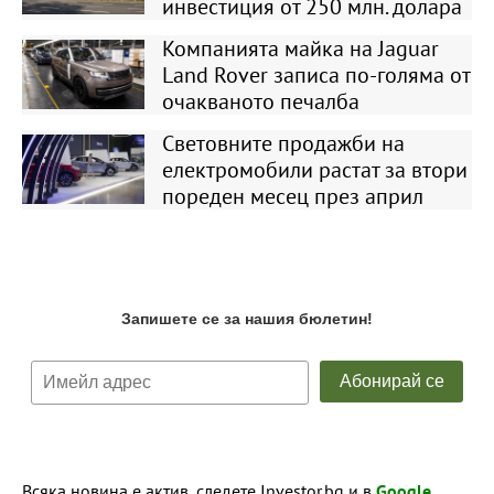
инвестиция от 250 млн. долара
Компанията майка на Jaguar
Land Rover записа по-голяма от
очакваното печалба
Световните продажби на
електромобили растат за втори
пореден месец през април
Всяка новина е актив, следете Investor.bg и в
Google