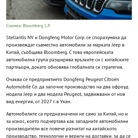
Снимка: Bloomberg L.P.
Stellantis NV и Dongfeng Motor Corp. се споразумяха да
произвеждат съвместно автомобили за марката Jeep в
Китай, съобщава Bloomberg. С това европейската
автомобилна група разширява връзките си с китайските
партньори, докато обновява глобалната си стратегия.
Очаква се предприятието Dongfeng Peugeot Citroën
Automobile Co. да започне производство на два офроуд
модела Jeep и два модела Peugeot, задвижвани от нов
вид енергия, от 2027 г. в Ухан.
Автомобилите са предназначени не само за Китай, но и
за износ, което подчертава как западните автомобилни
производители все повече разчитат на китайското
производство, технологии и вериги на доставки, за да се