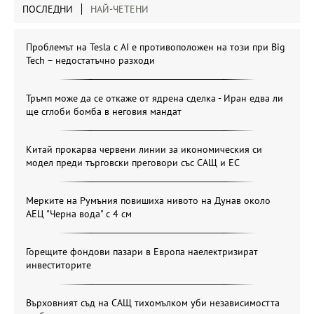
ПОСЛЕДНИ
НАЙ-ЧЕТЕНИ
Проблемът на Tesla с AI е противоположен на този при Big
Tech – недостатъчно разходи
Тръмп може да се откаже от ядрена сделка - Иран едва ли
ще сглоби бомба в неговия мандат
Китай прокарва червени линии за икономическия си
модел преди търговски преговори със САЩ и ЕС
Мерките на Румъния повишиха нивото на Дунав около
АЕЦ "Черна вода" с 4 см
Горещите фондови пазари в Европа наелектризират
инвеститорите
Върховният съд на САЩ тихомълком уби независимостта