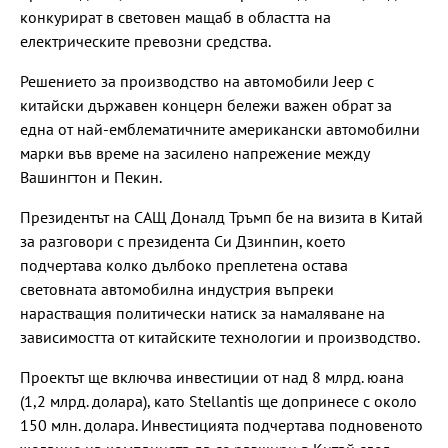
конкурират в световен мащаб в областта на
електрическите превозни средства.
Решението за производство на автомобили Jeep с
китайски държавен концерн бележи важен обрат за
една от най-емблематичните американски автомобилни
марки във време на засилено напрежение между
Вашингтон и Пекин.
Президентът на САЩ Доналд Тръмп бе на визита в Китай
за разговори с президента Си Дзинпин, което
подчертава колко дълбоко преплетена остава
световната автомобилна индустрия въпреки
нарастващия политически натиск за намаляване на
зависимостта от китайските технологии и производство.
Проектът ще включва инвестиции от над 8 млрд. юана
(1,2 млрд. долара), като Stellantis ще допринесе с около
150 млн. долара. Инвестицията подчертава подновеното