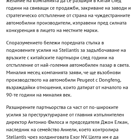
желание на компанията да се разшири в Китай след
години на свиващи се продажби, закриване на заводи и
стратегическо отстъпление от страна на чуждестранните
автомобилни производители, изправени пред силната
конкуренция в лицето на местните марки.
Споразумението бележи поредната стъпка в
подновените усилия на Stellantis за задълбочаване на
връзките с китайските партньори след години на
отстъпление от най-големия автомобилен пазар в света.
Миналия месец компанията заяви, че ще възобнови
производството на автомобили Peugeot с Dongfeng,
възраждайки отношения, които датират от началото на
90-те години на миналия век.
Разширените партньорства са част от по-широките
усилия за преструктуриране от главния изпълнителен
директор Антонио Филоса и председателя Джон Елкан,
наследник на семейство Аниели, което контролира
Stellantis чрез холдинговата Exor NV. Целта им е да