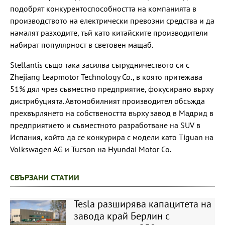
подобрят конкурентоспособността на компанията в
производството на електрически превозни средства и да
намалят разходите, тъй като китайските производители
набират популярност в световен мащаб.
Stellantis също така засилва сътрудничеството си с
Zhejiang Leapmotor Technology Co., в която притежава
51% дял чрез съвместно предприятие, фокусирано върху
дистрибуцията. Автомобилният производител обсъжда
прехвърлянето на собствеността върху завод в Мадрид в
предприятието и съвместното разработване на SUV в
Испания, който да се конкурира с модели като Tiguan на
Volkswagen AG и Tucson на Hyundai Motor Co.
СВЪРЗАНИ СТАТИИ
Tesla разширява капацитета на
завода край Берлин с