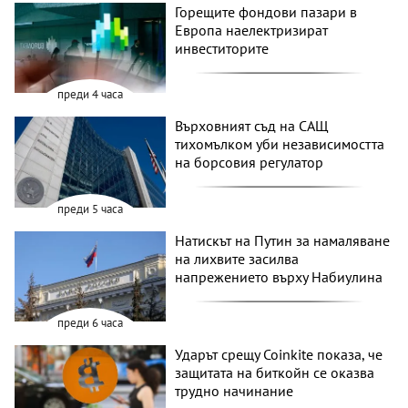
Горещите фондови пазари в
Европа наелектризират
инвеститорите
преди 4 часа
Върховният съд на САЩ
тихомълком уби независимостта
на борсовия регулатор
преди 5 часа
Натискът на Путин за намаляване
на лихвите засилва
напрежението върху Набиулина
преди 6 часа
Ударът срещу Coinkite показа, че
защитата на биткойн се оказва
трудно начинание