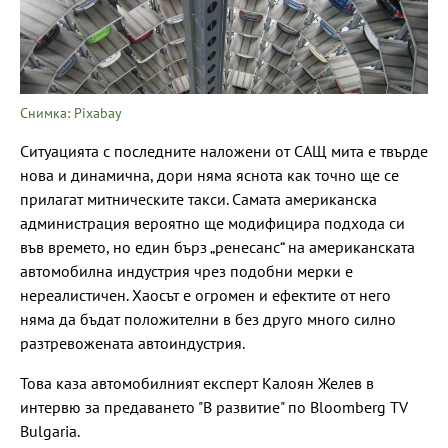
Снимка: Pixabay
Ситуацията с последните наложени от САЩ мита е твърде
нова и динамична, дори няма яснота как точно ще се
прилагат митническите такси. Самата американска
администрация вероятно ще модифицира подхода си
във времето, но един бърз „ренесанс“ на американската
автомобилна индустрия чрез подобни мерки е
нереалистичен. Хаосът е огромен и ефектите от него
няма да бъдат положителни в без друго много силно
разтревожената автоиндустрия.
Това каза автомобилният експерт Калоян Желев в
интервю за предаването "В развитие" по Bloomberg TV
Bulgaria.