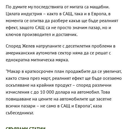
По думите му последствията от митата са мащабни.
Цялата индустрия – както в САЩ, така и в Европа, в
момента се опитва да разбере какъв ще бъде реалният
ефект, защото САЩ са не просто значим пазар, но и
ключов производител и доставчик.
Според Желев натрупаните с десетилетия проблеми в
американския аутомотив сектор няма да се решат с
еднократна митническа мярка.
"Макар в краткосрочен план продажбите да се увеличат,
както стана през март, реалният ефект ще бъде осезаемо
оскъпяване на крайния продукт – според различни
изчисления с до 10 000 долара на автомобил. Това
повишаване на цените на автомобилите ще засегне
всички пазари – не само в САЩ и Европа", каза
събеседникът.
СВЪРЗАНИ СТАТИИ