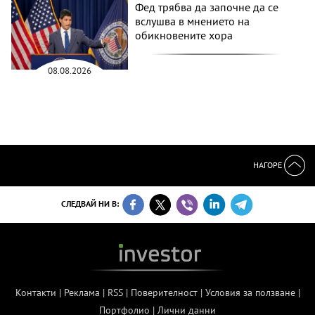
Фед трябва да започне да се
вслушва в мнението на
обикновените хора
08.08.2026
НАГОРЕ
СЛЕДВАЙ НИ В:
Контакти
|
Реклама
|
RSS
|
Поверителност
|
Условия за ползване
|
Портфолио
|
Лични данни