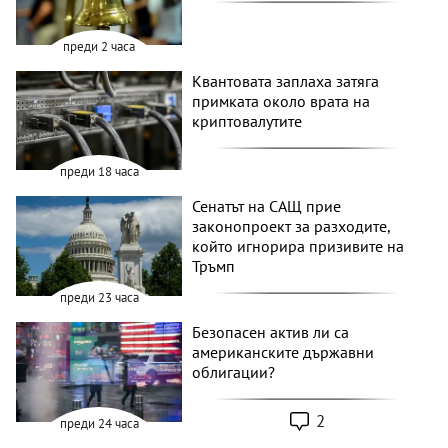
преди 2 часа
Квантовата заплаха затяга
примката около врата на
криптовалутите
преди 18 часа
Сенатът на САЩ прие
законопроект за разходите,
който игнорира призивите на
Тръмп
преди 23 часа
Безопасен актив ли са
американските държавни
облигации?
2
преди 24 часа