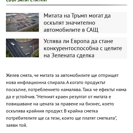
Митата на Тръмп могат да
оскъпят значително
автомобилите в САЩ
Успява ли Европа да стане
конкурентоспособна с целите
на Зелената сделка
Желев смята, че митата за автомобилите ще отприщят
нова инфлационна спирала. А когато продуктът
поскъпне, потреблението намалява. Така че ефектът няма
да е устойчив. "Нетният краен резултат от митата е
повишаване на цената за правене на бизнес, което
оскъпява крайния продукт. В крайна сметка
потребителите ще са тези, които ще платят сметката“,
заяви той.