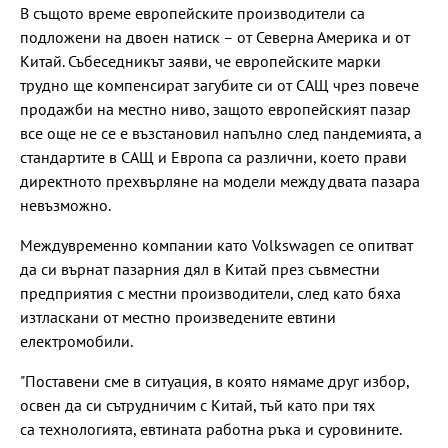
В същото време европейските производители са
подложени на двоен натиск – от Северна Америка и от
Китай. Събеседникът заяви, че европейските марки
трудно ще компенсират загубите си от САЩ чрез повече
продажби на местно ниво, защото европейският пазар
все още не се е възстановил напълно след пандемията, а
стандартите в САЩ и Европа са различни, което прави
директното прехвърляне на модели между двата пазара
невъзможно.
Междувременно компании като Volkswagen се опитват
да си върнат пазарния дял в Китай през съвместни
предприятия с местни производители, след като бяха
изтласкани от местно произведените евтини
електромобили.
"Поставени сме в ситуация, в която нямаме друг избор,
освен да си сътрудничим с Китай, тъй като при тях
са технологията, евтината работна ръка и суровините.