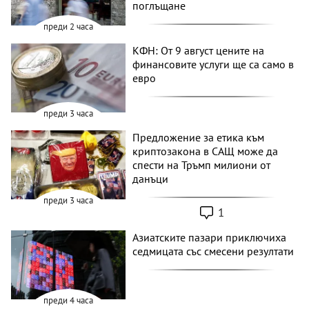
поглъщане
преди 2 часа
КФН: От 9 август цените на
финансовите услуги ще са само в
евро
преди 3 часа
Предложение за етика към
криптозакона в САЩ може да
спести на Тръмп милиони от
данъци
преди 3 часа
1
Азиатските пазари приключиха
седмицата със смесени резултати
преди 4 часа