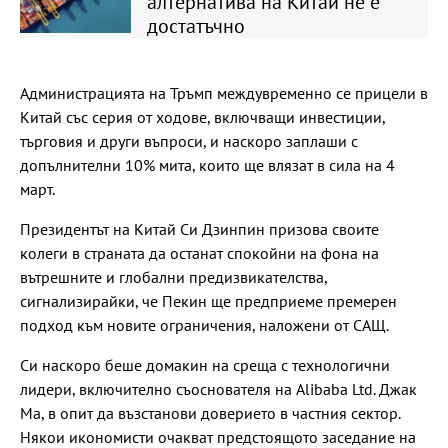
алтернатива на Китай не е
достатъчно
Администрацията на Тръмп междувременно се прицели в
Китай със серия от ходове, включващи инвестиции,
търговия и други въпроси, и наскоро заплаши с
допълнителни 10% мита, които ще влязат в сила на 4
март.
Президентът на Китай Си Дзинпин призова своите
колеги в страната да останат спокойни на фона на
вътрешните и глобални предизвикателства,
сигнализирайки, че Пекин ще предприеме премерен
подход към новите ограничения, наложени от САЩ.
Си наскоро беше домакин на среща с технологични
лидери, включително съоснователя на Alibaba Ltd. Джак
Ма, в опит да възстанови доверието в частния сектор.
Някои икономисти очакват предстоящото заседание на