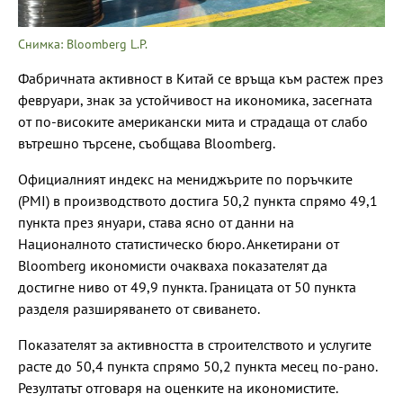
Снимка: Bloomberg L.P.
Фабричната активност в Китай се връща към растеж през
февруари, знак за устойчивост на икономика, засегната
от по-високите американски мита и страдаща от слабо
вътрешно търсене, съобщава Bloomberg.
Официалният индекс на мениджърите по поръчките
(PMI) в производството достига 50,2 пункта спрямо 49,1
пункта през януари, става ясно от данни на
Националното статистическо бюро. Анкетирани от
Bloomberg икономисти очакваха показателят да
достигне ниво от 49,9 пункта. Границата от 50 пункта
разделя разширяването от свиването.
Показателят за активността в строителството и услугите
расте до 50,4 пункта спрямо 50,2 пункта месец по-рано.
Резултатът отговаря на оценките на икономистите.