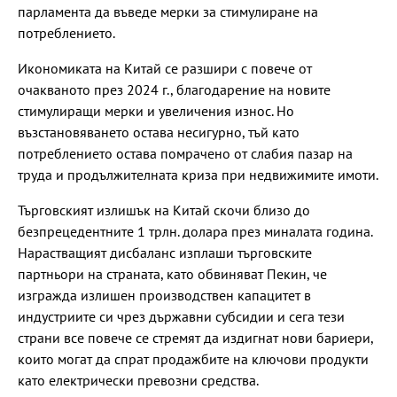
парламента да въведе мерки за стимулиране на
потреблението.
Икономиката на Китай се разшири с повече от
очакваното през 2024 г., благодарение на новите
стимулиращи мерки и увеличения износ. Но
възстановяването остава несигурно, тъй като
потреблението остава помрачено от слабия пазар на
труда и продължителната криза при недвижимите имоти.
Търговският излишък на Китай скочи близо до
безпрецедентните 1 трлн. долара през миналата година.
Нарастващият дисбаланс изплаши търговските
партньори на страната, като обвиняват Пекин, че
изгражда излишен производствен капацитет в
индустриите си чрез държавни субсидии и сега тези
страни все повече се стремят да издигнат нови бариери,
които могат да спрат продажбите на ключови продукти
като електрически превозни средства.