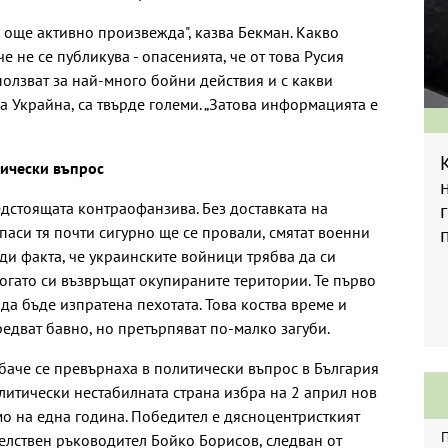
е още активно произвежда", казва Бекман. Какво
е не се публикува - опасенията, че от това Русия
олзват за най-много бойни действия и с какви
 Украйна, са твърде големи. „Затова информацията е
тически въпрос
едстоящата контраофанзива. Без доставката на
паси тя почти сигурно ще се провали, смятат военни
ади факта, че украинските войници трябва да си
огато си възвръщат окупираните територии. Те първо
да бъде изпратена пехотата. Това коства време и
едват бавно, но претърпяват по-малко загуби.
баче се превърнаха в политически въпрос в България
олитически нестабилната страна избра на 2 април нов
мо на една година. Победител е дясноцентристкият
елствен ръководител Бойко Борисов, следван от