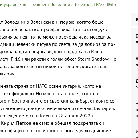
 и украинският президент Володимир Зеленски. EPA/SERGEY
П
тът Володимир Зеленски в интервю, когато беше
авна обявената контраофанзива. Той каза още, че
Б
ръжия за нея, но не може повече да чака месеци за
дмици Зеленски пътува по света, за да лобира за по-
ърху западните държави, които дадоха на Киев
ети F-16 или ракети с голям обсег Storm Shadow. Но
В
ана, за която почти никой не говори, когато става
лгария.
ената страна от НАТО освен Унгария, която не
з
 не официално. Но миналата пролет, когато в
то и боеприпасите от съветски калибър, от които се
А
, спасението дойде от неочакван източник: България.
в
 посещението си в Киев на 28 април 2022 г.
п
 Кирил Петков не само е обещал подкрепата си
ено официално - но и тайно е последвало действие.
р