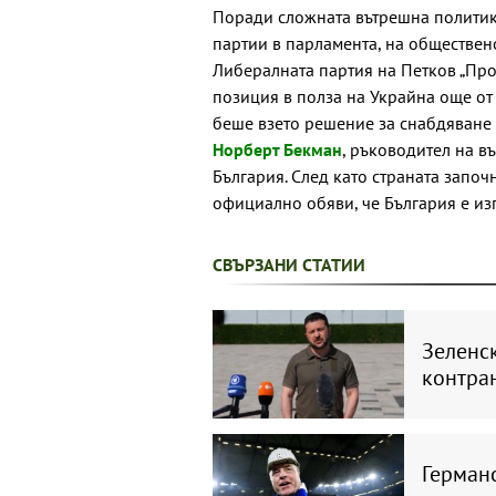
Поради сложната вътрешна политик
партии в парламента, на обществено
Либералната партия на Петков „Прод
позиция в полза на Украйна още от
беше взето решение за снабдяване
Норберт Бекман
, ръководител на 
България. След като страната започ
официално обяви, че България е из
СВЪРЗАНИ СТАТИИ
Зеленск
контра
Германс