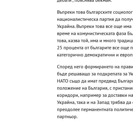
дебати", пояснява Бекман.
Въпреки това българските социолог
националистическа партия да полу
Украйна. Въпреки това все още има 
време на комунистическата фаза Бъ
това, казва той, има и много традиц
25 процента от българите все още п
категорично демократични и европ
Според него формирането на прави
бъде решаващо за подкрепата за Ук
НАТО също да имат предвид Българи
положение на България, с пристани
коридори, например за доставки на 
Украйна, така и на Запад трябва да
преодолее перманентната политиче
партньор.