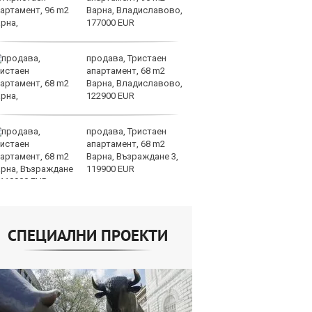
Варна, Владиславово,
сл
177000 EUR
О
продава, Тристаен
За
апартамент, 68 m2
на
Варна, Владиславово,
ус
122900 EUR
продава, Тристаен
И
апартамент, 68 m2
гр
Варна, Възраждане 3,
Ит
119900 EUR
ми
СПЕЦИАЛНИ ПРОЕКТИ