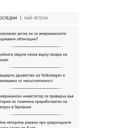
ОСЛЕДНИ
НАЙ-ЧЕТЕНИ
езопасен актив ли са американските
държавни облигации?
ойната хвърля сянка върху пазара на
дизел
Дъщерно дружество на Volkswagen е
аплашено от несъстоятелност
мерикански инвеститор се превърна във
тория по големина преработвател на
етрол в Германия
Има четирима ранени при среднощните
уски удари по Киев