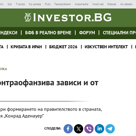
Air
Gol
Tialoto
Az-jenata
Puls
Teenproblem
Automedia
Imoti.net
Rabota
Az-deteto
ИНДЕКСИ
БФБ В РЕАЛНО ВРЕМЕ
ФОРУМ
СПЕЦИАЛНИ ПР
ТА
КРИЗАТА В ИРАН
БЮДЖЕТ 2026
ИЗКУСТВЕН ИНТЕЛЕКТ
ТИКА
онтраофанзива зависи и от
при формирането на правителството в страната,
я „Конрад Аденауер“
СПОДЕЛИ: