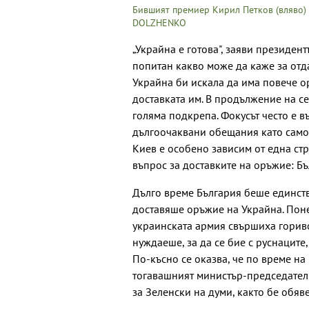
Бившият премиер Кирил Петков (вляво)
DOLZHENKO
„Украйна е готова", заяви президен
попитан какво може да каже за отд
Украйна би искала да има повече о
доставката им. В продължение на се
голяма подкрепа. Фокусът често е в
дългоочаквани обещания като самол
Киев е особено зависим от една стр
въпрос за доставките на оръжие: Бъ
Дълго време България беше единств
доставяше оръжие на Украйна. Поне
украинската армия свършиха гориво
нуждаеше, за да се бие с руснаците
По-късно се оказва, че по време на
тогавашният министър-председател
за Зеленски на думи, както бе обяв