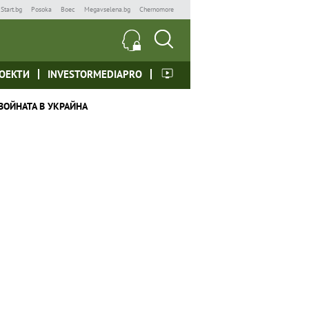
Start.bg
Posoka
Boec
Megavselena.bg
Chernomore
ОЕКТИ
INVESTORMEDIAPRO
ВОЙНАТА В УКРАЙНА