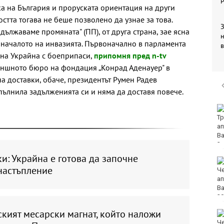
а на България и проруската ориентация на други
стта тогава не беше позволено да узнае за това.
З
ължаваме промяната" (ПП), от друга страна, зае ясна
 началото на инвазията. Първоначално в парламента
в
 на Украйна с боеприпаси,
припомня пред n-tv
външното бюро на фондация „Конрад Аденауер" в
на доставки, обаче, президентът Румен Радев
пълнила задълженията си и няма да доставя повече.
DARA и Орлин Павлов
ще пеят за варненци
на празника на града
и: Украйна е готова да започне
Аварии оставят без
настъпление
вода стотици
варненци
кият месарски магнат, който наложи
Европа бележи ръст
на случаите на