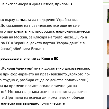
 на експремиера Кирил Петков, припомня
мък върху камък, за да подкрепят Украйна във
 До съставяне на правителство все още не се е
много привлекателни: проруската, националистическа
ярна на Москва, се класира на трето място. „ГЕРБ и
за ЕС и Украйна, докато партия "Възраждане" е в
ойната", обобщава Бекман.
 решаващо значение за Киев и ЕС
„Конрад Аденауер" има и достатъчно доказателства,
ие при формирането на правителството. „Колкото по-
-трудно е, разбира се, да се действа политически",
ита да промени политическата ориентация на
 той. Москва също така активно се опитва да влияе
те. „Противно на всички дипломатически обичаи
е намесва във вътрешнополитическите