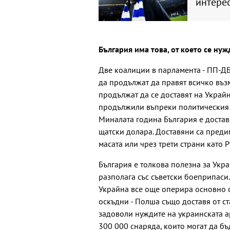
интере
България има това, от което се ну
Две коалиции в парламента - ПП-ДБ 
да продължат да правят всичко въз
продължат да се доставят на Украйн
продължили въпреки политическия сп
Миналата година България е доста
щатски долара. Доставяни са преди
масата или чрез трети страни като 
България е толкова полезна за Укр
разполага със съветски боеприпаси
Украйна все още оперира основно с
оскъдни - Полша също доставя от ста
задоволи нуждите на украинската ар
300 000 снаряда, които могат да бъ