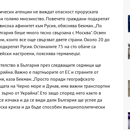
ически агенции не виждат опасност проруската
чи голямо мнозинство. Повечето граждани подкрепят
висока афинитет към Русия, обяснява Бекман. „По
лгария беше много тясно свързана с Москва". Освен
ии, които все още свързват двете страни. Около 20 до
одкрепят Русия. Останалите 75 на сто обаче са
ейски настроени, пояснява германецът.
телство в България през следващите седмици ще
райна. Важно е партньорите от ЕС и страните от
я, каза Бекман. „Просто поради географското
щата на Черно море и Дунав, има важни транспортни
зърно от Украйна“. Ето защо според него както в
 се изчака и да се види дали България ще успее да
ска криза и да бъде способен външнополитически