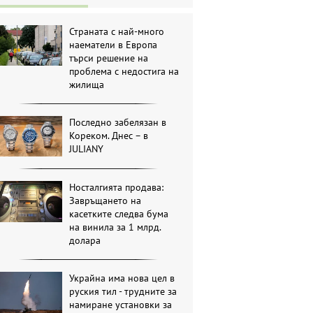
Страната с най-много
наематели в Европа
търси решение на
проблема с недостига на
жилища
Последно забелязан в
Кореком. Днес – в
JULIANY
Носталгията продава:
Завръщането на
касетките следва бума
на винила за 1 млрд.
долара
Украйна има нова цел в
руския тил - трудните за
намиране установки за