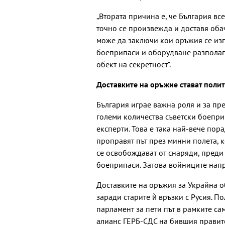
„Втората причина е, че България вс
точно се произвежда и доставя обач
може да заключи кои оръжия се изп
боеприпаси и оборудване разполага
обект на секретност“.
Доставките на оръжие стават поли
България играе важна роля и за пр
големи количества съветски боепри
експерти. Това е така най-вече пор
проправят път през минни полета, к
се освобождават от снаряди, преди 
боеприпаси. Затова войниците напр
Доставките на оръжия за Украйна о
заради старите ѝ връзки с Русия. П
парламент за пети път в рамките са
алианс ГЕРБ-СДС на бившия правит