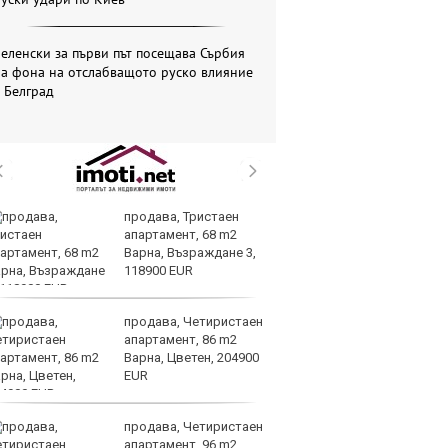
еленски за първи път посещава Сърбия
на фона на отслабващото руско влияние
 Белград
продава, Тристаен
Ю
апартамент, 68 m2
не
Варна, Възраждане 3,
съ
118900 EUR
продава, Четиристаен
AI
апартамент, 86 m2
за
Варна, Цветен, 204900
с
EUR
к
продава, Четиристаен
ОА
апартамент, 96 m2
св