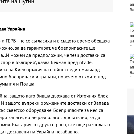
сите на Путин
западнонилска треска
Фестивал на етносите
ждае Украйна
завладява Варна днес
и утре
и ГЕРБ - не се съгласиха и в същото време обещаха
можно, за да гарантират, че боеприпасите ще
а. „И можем да предположим, че тези доставки са
30 души са
ор в България", казва Бекман пред ntv.de.
пострадали при
катастрофи у нас за
вила на Киев оръжия на стойност един милиард
последните 24 часа
мно боеприпаси и гранати, повечето от които под
Румъния и Полша.
айна, защото като бивша държава от Източния блок
. И защото въпреки оръжейните доставки от Запада
ъс съветско оборудване. Боеприпасите за нея са
ри запаси, но не разполага с достатъчно, за да
мия. България, от друга страна, все още разполага с
дат доставени на Украйна незабавно.