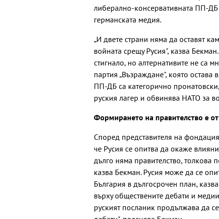
либерално-консервативната ПП-ДБ
германската медия.
„И двете страни няма да оставят ка
войната срещу Русия", казва Бекман.
стигнало, но алтернативите не са 
партия „Възраждане", която остава в
ПП-ДБ са категорично пронатовски, 
руския лагер и обвинява НАТО за в
Формирането на правителство е от
Според представителя на фондация 
че Русия се опитва да окаже влиян
дълго няма правителство, толкова по
казва Бекман. Русия може да се оп
България в дългосрочен план, казва
върху обществените дебати и медии
руският посланик продължава да с