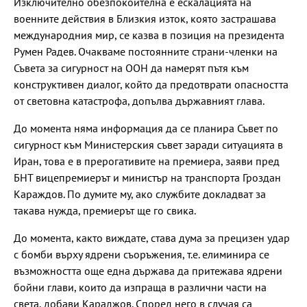
Изключително обезпокоителна е ескалацията на
военните действия в Близкия изток, която застрашава
международния мир, се казва в позиция на президента
Румен Радев. Очакваме постоянните страни-членки на
Съвета за сигурност на ООН да намерят пътя към
конструктивен диалог, който да предотврати опасността
от световна катастрофа, допълва държавният глава.
До момента няма информация да се планира Съвет по
сигурност към Министерския съвет заради ситуацията в
Иран, това е в прерогативите на премиера, заяви пред
БНТ вицепремиерът и министър на транспорта Гроздан
Караждов. По думите му, ако службите докладват за
такава нужда, премиерът ще го свика.
До момента, както виждате, става дума за прецизен удар
с бомби върху ядрени съоръжения, т.е. елиминира се
възможността още една държава да притежава ядрени
бойни глави, които да изпраща в различни части на
света, добави Караджов. Според него в случая са