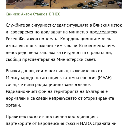
Снимка: Антон Станков, БГНЕС
Службите за сигурност следят ситуацията в Близкия изток
и своевременно докладват на министър-председателя
Росен Желязков по темата. Координационните звена
изпълняват възложените им задачи. Към момента няма
непосредствена заплаха за сигурността страната ни,
съобщи пресцентърът на Министерски съвет.
Всички данни, които постъпват, включително от
Международната агенция за атомна енергия (МААЕ)
сочат, че няма радиационно замърсяване.
Радиационният фон на територията на България е
нормален и се следи непрекъснато от оторизираните
органи.
Правителството е в постоянна координация с
партньорите от Европейския съюз и НАТО. Страната ни