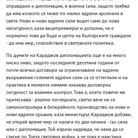
оправдани и дипломация, и военна сила, защото трябва
да има колкото се може по-малко ядрени арсенали в
света. Нови и нови ядрени сили водят само до нова
несигурност, каза вицепремиерът и допълни, че е
нормално това да бъде и целта на българските граждани
- да има мир, спокойствие в световната политика.
По думите на Караджов дипломацията още е на много
ниско ниво, защото последните десетина години от
почти всички договори за ограничаване на ядрени
въоръжения големите ядрени сили са се оттеглили и на
практика в момента нямаме никаква договорна
сигурност за взаимен контрол. Това е, което повече ме
притеснява - реално погледнато, светът вече не се
самоконтролира в безкрайното производство на нови и
нови ядрени оръжия, каза министърът. Караджов добави,
че открай време мир се налага по два начина - със сила
или с дипломация. Той изрази надежда, че няма да се
стигне до Трета световна война, а че това е наистина