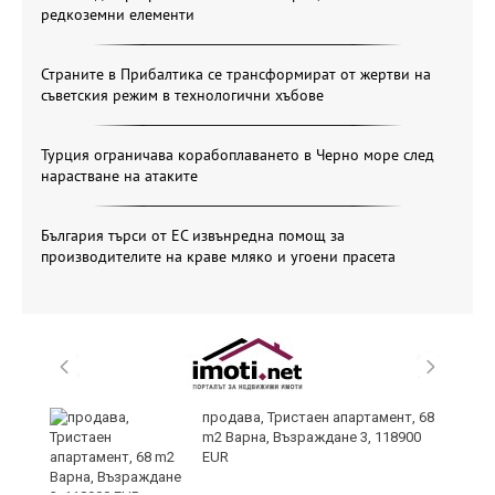
редкоземни елементи
Страните в Прибалтика се трансформират от жертви на
съветския режим в технологични хъбове
Турция ограничава корабоплаването в Черно море след
нарастване на атаките
България търси от ЕС извънредна помощ за
производителите на краве мляко и угоени прасета
ти
продава, Тристаен апартамент, 68
ъв
m2 Варна, Възраждане 3, 118900
EUR